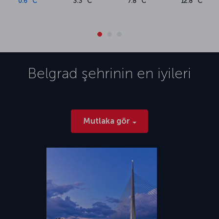
0.6 °C
3.3 °C
7.8 °C
12.8 °C
Belgrad
şehrinin en iyileri
Mutlaka gör