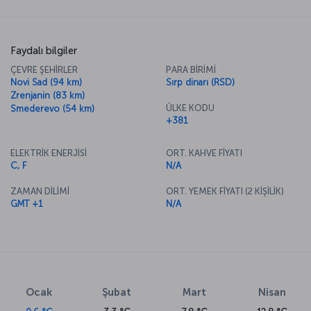
Faydalı bilgiler
ÇEVRE ŞEHİRLER
PARA BİRİMİ
Novi Sad (94 km)
Sırp dinarı (RSD)
Zrenjanin (83 km)
ÜLKE KODU
Smederevo (54 km)
+381
ELEKTRİK ENERJİSİ
ORT. KAHVE FİYATI
C, F
N/A
ZAMAN DİLİMİ
ORT. YEMEK FİYATI (2 KİŞİLİK)
GMT +1
N/A
Ocak
Şubat
Mart
Nisan