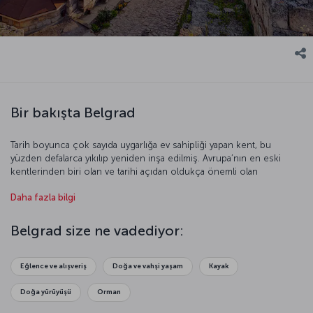
Bir bakışta Belgrad
Tarih boyunca çok sayıda uygarlığa ev sahipliği yapan kent, bu
yüzden defalarca yıkılıp yeniden inşa edilmiş. Avrupa’nın en eski
kentlerinden biri olan ve tarihi açıdan oldukça önemli olan
Belgrad’ın, günümüzde popüler bir turizm merkezi olduğunu
Daha fazla bilgi
söylemek yanlış olmaz. Kent, doğal güzelliklerinin yanı sıra mimari ve
tarihi açıdan önemli yapılarıyla da ön plana çıkıyor. Avrupa’nın bu eski
ve eşsiz kentini daha yakından tanıma fırsatını kaçırmayın.
Belgrad size ne vadediyor:
Eğlence ve alışveriş
Doğa ve vahşi yaşam
Kayak
Doğa yürüyüşü
Orman