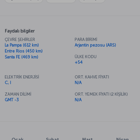
deneyebileceğiniz restoranlarda lezzet yolculuklarına çıkabilirsiniz.
Faydalı bilgiler
ÇEVRE ŞEHİRLER
PARA BİRİMİ
La Pampa (612 km)
Arjantin pezosu (ARS)
Entre Rios (450 km)
ÜLKE KODU
Santa FE (469 km)
+54
ELEKTRİK ENERJİSİ
ORT. KAHVE FİYATI
C, I
N/A
ZAMAN DİLİMİ
ORT. YEMEK FİYATI (2 KİŞİLİK)
GMT -3
N/A
Ocak
Şubat
Mart
Nisan