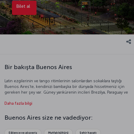
Bilet al
Bir bakışta Buenos Aires
Latin ezgilerinin ve tango ritimlerinin salonlardan sokaklara taştığı
Buenos Aires’te, kendinizi bambaşka bir dünyada hissetmeniz için
gereken her şey var. Güney yarıkürenin incileri Brezilya, Paraguay ve
Arjantin boyunca akan Paraguay Nehri’nin Atlas Okyanusu kıyısında
Daha fazla bilgi
oluşturduğu deltada yapacağınız tekne gezisi sırasında doğanın
vahşi güzelliğine tanık olabilir, kentin meydanlarında anıtlarına,
saraylarına göz gezdirebilirsiniz. Buenos Aires’in sıcakkanlı,
Buenos Aires size ne vadediyor:
hoşsohbet insanlarıyla tanışıp, müzelerde, tarihi yapılarda ve
geleneksel sokaklarda dolu dolu, keyifli saatler geçirebilirsiniz.
Yemek zamanı geldiğindeyse, Arjantin’e özgü yerel mutfağı
Eğlence ve alışveriş
Mutfak kültürü
Şehir hayatı