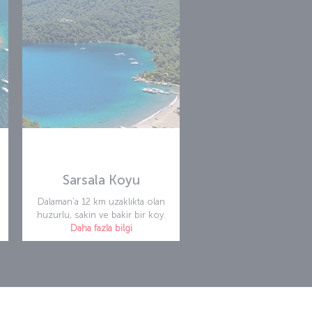
Konaklamalarınızda
her 1 EUR için 2 Mil
kazanın
g.com ve Jolly ile yaptığımız ortaklık sayesinde, samimi
aile pansiyonlarından 5 yıldızlı tatil komplekslerine,
ostellerden villalara kadar konakladığınız her yerde
Bize ulaşın
harcadığınız 1 EUR için 2 Mil kazanabilirsiniz.
Otel seç