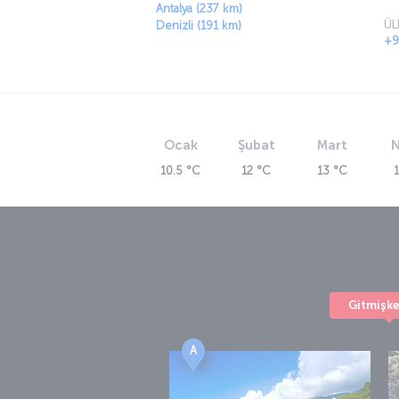
Türkiye uçak biletleri
Türkiye’nin her bölgesi kendine özgü 
karakter taşıyor. Doğayı, zengin bir tarihi,
kültürleri keşfetmeye en yakından başlama
şimdi bir
Türkiye uçak bileti
alın!