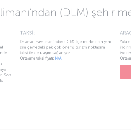
uşları hakkında sıkça soru
r?
Detaylı bilgi
aylı bilgi
r?
Detaylı bilgi