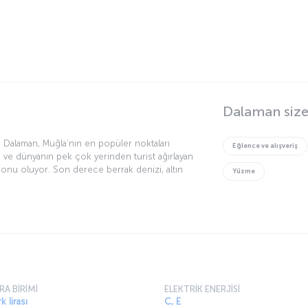
imanı’ndan (DLM) şehir me
TAKSİ:
ARAÇ
Dalaman Havalimanı’ndan (DLM) ilçe merkezinin yanı
Yola e
el
sıra çevredeki pek çok önemli turizm noktasına
indiri
sinde
taksi ile de ulaşım sağlanıyor.
indiri
e
Ortalama taksi fiyatı:
N/A
Ortala
cu
hiye
or. Son
lu