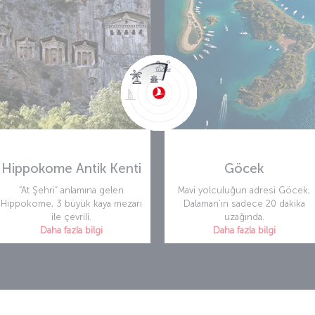
Bookin
h