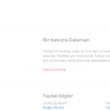
Dalaman Haval
TOPLU TAŞIMA:
Dalaman Havalimanı’ndaki (DLM) toplu taşıma
seçenekleri içerisinde; Havaş, MUTTAŞ ve öz
toplu taşıma seferleri yer alıyor. Bunlar içeri
Havaş otobüsleri, havalimanından Marmaris v
Fethiye merkezlerine karşılıklı seferlerle yol
taşıyor. MUTTAŞ seferleri ise Marmaris ve Fet
merkezlerine karşılıklı olarak gerçekleştiriliy
olarak büyükşehir denetimi altındaki özel top
taşıma araçları da Dalaman ilçe merkezinden
havalimanına ulaşım hizmeti sağlıyor.
Havalimanından ortalama süre:
10 dakika
Havalimanından uzaklık:
6,5 km