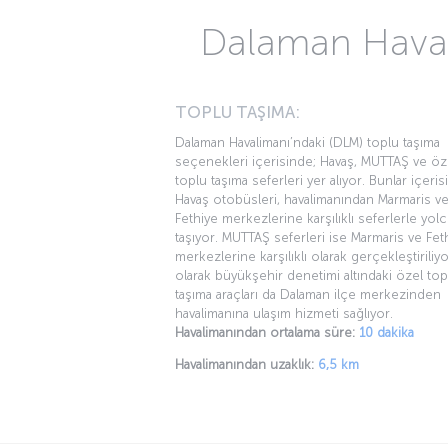
Dalaman uç
Dalaman’da hangi havalimanı bulunuyo
Dalaman uçuşları kaç saat sürüyor?
Det
En uygun Dalaman uçak bileti nasıl alını