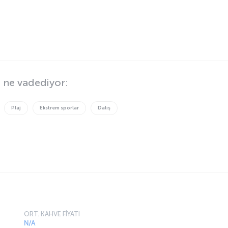
rkezine ulaşım
 KİRALAMA:
k avantajlarla çıkın. Avis’ten araç kiralayın, %40
mden faydalanın. Avis kiralamalarında. Avis
mi 4000 mil aylık kiralamada geçerlidir.
ma araç kiralama fiyatı:
N/A
Araç seçeneklerini gör