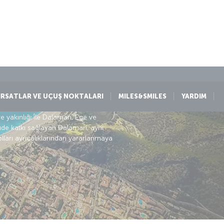
lçüde katkı sağlayan Dalaman, aynı
lları ayrıcalıklarından yararlanmaya
 ne vadediyor:
Plaj
Ekstrem sporlar
Dalış