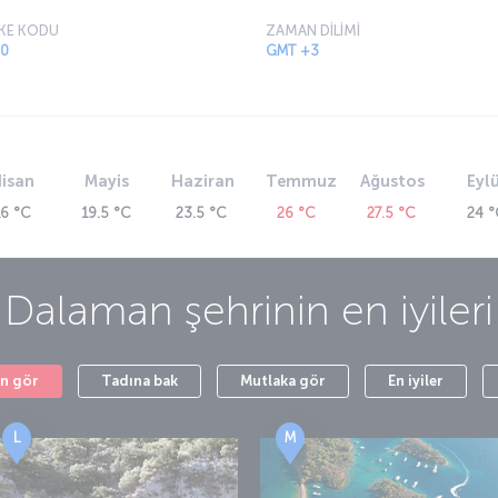
Uçuş Fırsatlarımız
Türk
bir
En popüler uçuş rotalarımızı en avantajlı fiyatlarla
Z
 kadim
keşfetmek için
Uçuş Fırsatları
sayfamıza göz atın.
şefle
k için
hi
sun