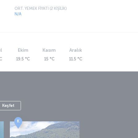
 Hava Yolları’yla ayrıcalıklı bir
deneyim
engin uçak içi eğlence sistemi, uçan
rimizin leziz ikramları, gökyüzünde Wi-Fi
zmeti ve daha fazlasıyla misafirlerimize
duğumuz üst düzey
uçuş deneyiminin
detaylarını
inceleyin!