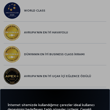
WORLD CLASS
AVRUPA’NIN EN İYİ HAVAYOLU
DÜNYANIN EN İYİ BUSINESS CLASS İKRAMI
AVRUPA’NIN EN İYİ UÇAK İÇİ EĞLENCE ÖDÜLÜ
AVRUPA’NIN EN İYİ YİYECEK ve İÇECEK ÖDÜLÜ
İnternet sitemizde kullandığımız çerezler ideal kullanıcı
deneyimini hedefleyen farklı görevler üstlenir. Gerekli