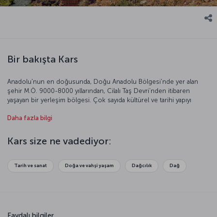
Bir bakışta Kars
Anadolu'nun en doğusunda, Doğu Anadolu Bölgesi'nde yer alan
şehir M.Ö. 9000-8000 yıllarından, Cilalı Taş Devri’nden itibaren
yaşayan bir yerleşim bölgesi. Çok sayıda kültürel ve tarihi yapıyı
bünyesinde barındıran Kars özellikle balı ve peyniriyle dünya
Daha fazla bilgi
literatürüne girmeyi başaran bir kent. Bir sınır kenti olması sebebiyle
Doğu Anadolu ve Kafkaslara ait birçok kültürel öğeyi bir arada
keşfedebileceğiniz Kars’a daha yakından bakalım…
Kars size ne vadediyor:
Tarih ve sanat
Doğa ve vahşi yaşam
Dağcılık
Dağ
Faydalı bilgiler