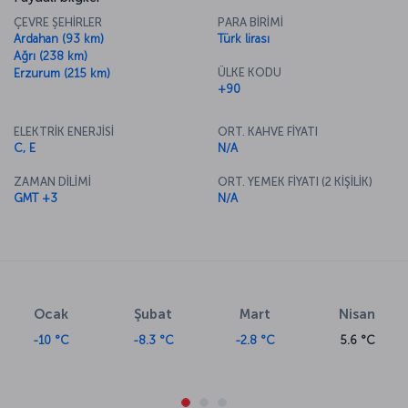
ÇEVRE ŞEHİRLER
PARA BİRİMİ
Ardahan (93 km)
Türk lirası
Ağrı (238 km)
ÜLKE KODU
Erzurum (215 km)
+90
ELEKTRİK ENERJİSİ
ORT. KAHVE FİYATI
C, E
N/A
ZAMAN DİLİMİ
ORT. YEMEK FİYATI (2 KİŞİLİK)
GMT +3
N/A
Ocak
Şubat
Mart
Nisan
-10 °C
-8.3 °C
-2.8 °C
5.6 °C