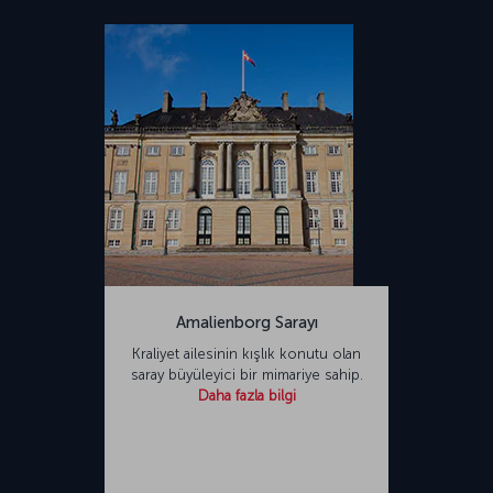
Amalienborg Sarayı
Kraliyet ailesinin kışlık konutu olan
saray büyüleyici bir mimariye sahip.
Daha fazla bilgi