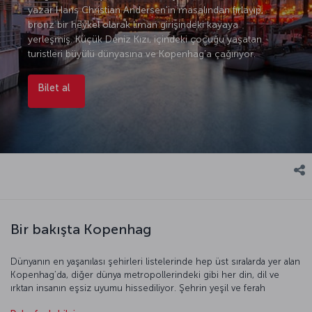
yazar Hans Christian Andersen'in masalından fırlayıp,
bronz bir heykel olarak liman girişindeki kayaya
yerleşmiş. Küçük Deniz Kızı, içindeki çocuğu yaşatan
turistleri büyülü dünyasına ve Kopenhag’a çağırıyor.
Bilet al
Bir bakışta Kopenhag
Dünyanın en yaşanılası şehirleri listelerinde hep üst sıralarda yer alan
Kopenhag’da, diğer dünya metropollerindeki gibi her din, dil ve
ırktan insanın eşsiz uyumu hissediliyor. Şehrin yeşil ve ferah
meydanlarındaki sokak performanslarından sinemaya, müzikten