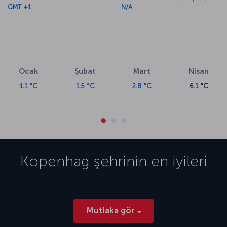
GMT +1
N/A
Ocak
Şubat
Mart
Nisan
1.1 °C
1.5 °C
2.8 °C
6.1 °C
Kopenhag
şehrinin en iyileri
Mutlaka gör