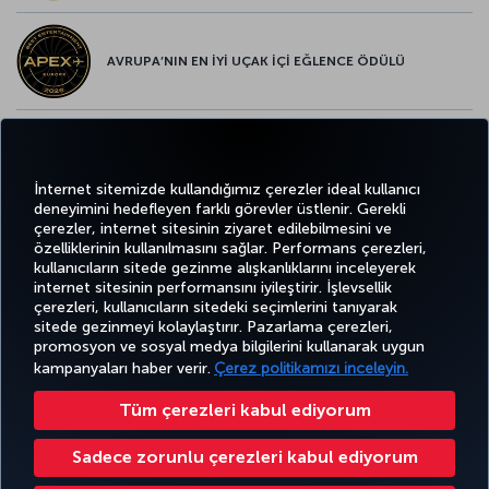
AVRUPA’NIN EN İYİ UÇAK İÇİ EĞLENCE ÖDÜLÜ
AVRUPA’NIN EN İYİ YİYECEK ve İÇECEK ÖDÜLÜ
İnternet sitemizde kullandığımız çerezler ideal kullanıcı
deneyimini hedefleyen farklı görevler üstlenir. Gerekli
çerezler, internet sitesinin ziyaret edilebilmesini ve
özelliklerinin kullanılmasını sağlar. Performans çerezleri,
kullanıcıların sitede gezinme alışkanlıklarını inceleyerek
Twitter
Facebook
Instagram
Youtube
LinkedIn
Tiktok
Blog
Pinterest
What
internet sitesinin performansını iyileştirir. İşlevsellik
çerezleri, kullanıcıların sitedeki seçimlerini tanıyarak
sitede gezinmeyi kolaylaştırır. Pazarlama çerezleri,
BİLET
FIRSATLAR
TURKISH
AL VE
DENEYİM
VE UÇUŞ
YARDIM
AIRLINES
MILES&SMILES
promosyon ve sosyal medya bilgilerini kullanarak uygun
YÖNET
NOKTALARI
HOLIDAYS
kampanyaları haber verir.
Çerez politikamızı inceleyin.
Tüm çerezleri kabul ediyorum
Bilgi Toplumu Hizmetleri
Erişilebilirlik
Gizlilik ve Çerez Politikası
Yasal Uyarı
Yolcu Hakları
Sadece zorunlu çerezleri kabul ediyorum
Çerez Ayarlarını Değiştir
32 0 2 620 0 849