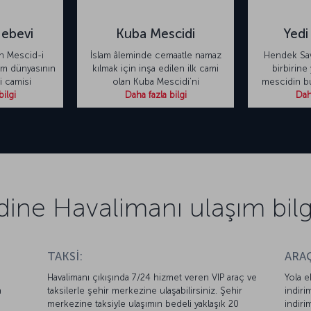
Nebevi
Kuba Mescidi
Yedi
n Mescid-i
İslam âleminde cemaatle namaz
Hendek Sava
am dünyasının
kılmak için inşa edilen ilk cami
birbirine
i camisi
olan Kuba Mescidi’ni
mescidin b
bilgi
Daha fazla bilgi
Daha
ine Havalimanı ulaşım bilgi
TAKSİ:
ARAÇ
Havalimanı çıkışında 7/24 hizmet veren VIP araç ve
Yola e
a
taksilerle şehir merkezine ulaşabilirsiniz. Şehir
indiri
merkezine taksiyle ulaşımın bedeli yaklaşık 20
indiri