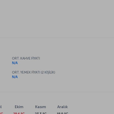
ORT. KAHVE FİYATI
N/A
ORT. YEMEK FİYATI (2 KİŞİLİK)
N/A
l
Ekim
Kasım
Aralık