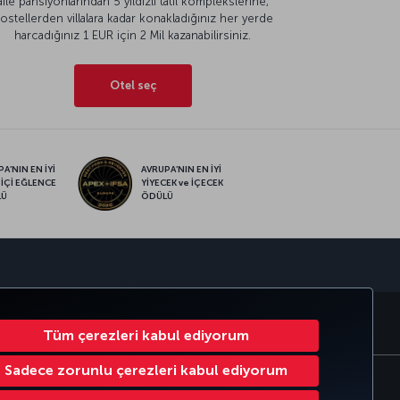
aile pansiyonlarından 5 yıldızlı tatil komplekslerine,
ostellerden villalara kadar konakladığınız her yerde
harcadığınız 1 EUR için 2 Mil kazanabilirsiniz.
Otel seç
A’NIN EN İYİ
AVRUPA’NIN EN İYİ
 İÇİ EĞLENCE
YİYECEK ve İÇECEK
LÜ
ÖDÜLÜ
sapp
MILES
CORPORATE CLUB
TÜRK HAVA YOLLARI
Tüm çerezleri kabul ediyorum
Sadece zorunlu çerezleri kabul ediyorum
Çerez Ayarlarını Değiştir
32 0 2 620 0 849