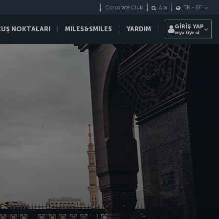
Corporate Club
Ara
TR
-
BE
GİRİŞ YAP
ÇUŞ NOKTALARI
MILES&SMILES
YARDIM
veya üye ol