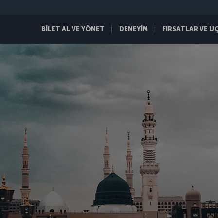
BİLET AL VE YÖNET
DENEYİM
FIRSATLAR VE U