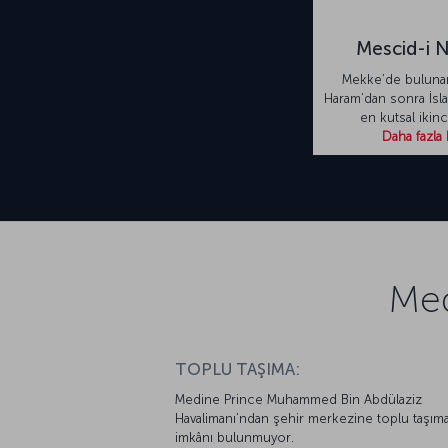
Mescid-i 
Mekke’de buluna
Haram’dan sonra İsl
en kutsal ikinc
Daha fazla 
Med
TOPLU TAŞIMA:
Medine Prince Muhammed Bin Abdülaziz
Havalimanı’ndan şehir merkezine toplu taşım
imkânı bulunmuyor.