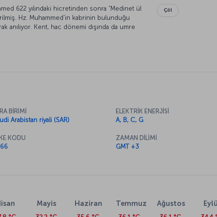
med 622 yılındaki hicretinden sonra “Medinet ül
Çöl
tirilmiş. Hz. Muhammed’in kabrinin bulunduğu
k anılıyor. Kent, hac dönemi dışında da umre
 turizmin merkezi konumunda. Günümüzde Mekke
si olan Medine her yıl milyonlarca Müslümanı
RA BİRİMİ
ELEKTRİK ENERJİSİ
udi Arabistan riyali (SAR)
A, B, C, G
KE KODU
ZAMAN DİLİMİ
66
GMT +3
isan
Mayis
Haziran
Temmuz
Ağustos
Eylü