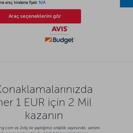
ma araç kiralama fiyatı:
N/A
Araç seçeneklerini gör
Konaklamalarınızda
her 1 EUR için 2 Mil
kazanın
g.com ve Jolly ile yaptığımız ortaklık sayesinde, samimi