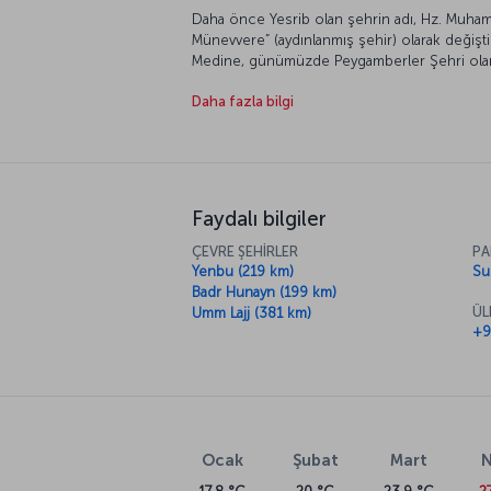
Daha önce Yesrib olan şehrin adı, Hz. Muham
Münevvere” (aydınlanmış şehir) olarak değiş
Medine, günümüzde Peygamberler Şehri olara
ziyareti için gelen ziyaretçiler sayesinde
Daha fazla bilgi
ile birlikte hac duraklarının en önemli bölge
ağırlıyor.
Faydalı bilgiler
ÇEVRE ŞEHİRLER
PA
Yenbu (219 km)
Su
Badr Hunayn (199 km)
ÜL
Umm Lajj (381 km)
+9
Ocak
Şubat
Mart
N