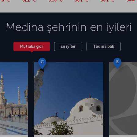
7.8 °C
32.2 °C
35.6 °C
36.1 °C
36.1 °C
34.4 
Medina
şehrinin en iyileri
Mutlaka gör
En iyiler
Tadına bak
C
B