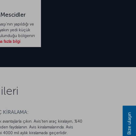
 Mescidler
şı’nın yapıldığı ve
 yakın yedi küçük
ulunduğu bölgenin
 fazla bilgi
leri
 KİRALAMA:
Bize ulaşın
k avantajlarla çıkın. Avis’ten araç kiralayın, %40
mden faydalanın. Avis kiralamalarında. Avis
mi 4000 mil aylık kiralamada geçerlidir.