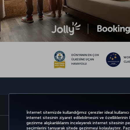
DÜNYANIN EN ÇOK
WO
ÜLKESİNE UÇAN
CLA
HAVAYOLU
BİLET AL VE YÖNET
DENEYİM
FIRSATLAR 
İnternet sitemizde kullandığımız çerezler ideal kullanıcı
internet sitesinin ziyaret edilebilmesini ve özelliklerinin
gezinme alışkanlıklarını inceleyerek internet sitesinin perf
seçimlerini tanıyarak sitede gezinmeyi kolaylaştırır. P
Bilgi Toplumu Hizmetleri
Erişilebilirlik