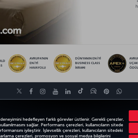
h
AVRUPA’NIN
DÜNYANIN EN İYİ
AVRUP
RLD
EN İYİ
BUSINESS CLASS
UÇAK
SS
HAVAYOLU
İKRAMI
ÖDÜ
Twitter
Facebook
Instagram
Youtube
LinkedIn
Tiktok
Blog
Pinterest
What
VE UÇUŞ NOKTALARI
YARDIM
TURKISH AIRLINES HOLIDAYS
MILES&S
 deneyimini hedefleyen farklı görevler üstlenir. Gerekli çerezler,
 kullanılmasını sağlar. Performans çerezleri, kullanıcıların sitede
ormansını iyileştirir. İşlevsellik çerezleri, kullanıcıların sitedeki
azarlama çerezleri, promosyon ve sosyal medya bilgilerini
Gizlilik ve Çerez Politikası
Yasal Uyarı
Yolcu Hakları