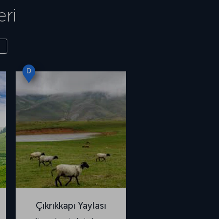
eri
D
Çıkrıkkapı Yaylası