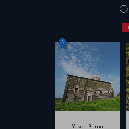
O
A
Yason Burnu