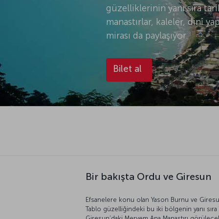
güzelliklerinin yanı sıra tar
manastırlar, kaleler, dinî ya
mirası da paylaşıyor.
Bilet al
Bir bakışta Ordu ve Giresun
Efsanelere konu olan Yason Burnu ve Giresun 
Tablo güzelliğindeki bu iki bölgenin yanı sır
Giresun’daki Meryem Ana Manastırı görülecekle