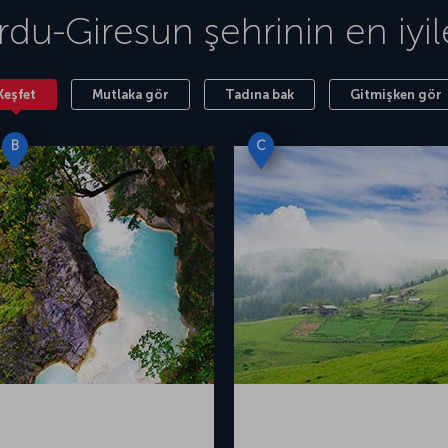
rdu-Giresun
şehrinin en iyil
Keşfet
Mutlaka gör
Tadına bak
Gitmişken gör
B
C