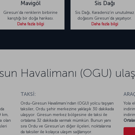
Mavigöl
Sis Dağı
Giresun’da renklerin birbirine
Sis Dağı, Karadeniz’in unutulmaz
karıştığı bir doğa harikası.
doğasını Giresun’da yaşatıyor.
Daha fazla bilgi
Daha fazla bilgi
sun Havalimanı (OGU) ulaşım
TAKSİ:
ARAÇ
Ordu-Giresun Havalimanı’ndan (OGU) yolcu taşıyan
Yola e
 da
taksiler, Ordu şehir merkezine yaklaşık 30 dakikada
indiri
9 km,
ulaşıyor. Giresun merkez bölgesine de taksi ile
indiri
a olan
ortalama 32 dakikada varmak mümkün. Bunun yanı
Ortala
leri
sıra Ordu ve Giresun’un diğer ilçeleri, noktalarına
da taksiler ile kolayca ulaşım sağlanıyor.