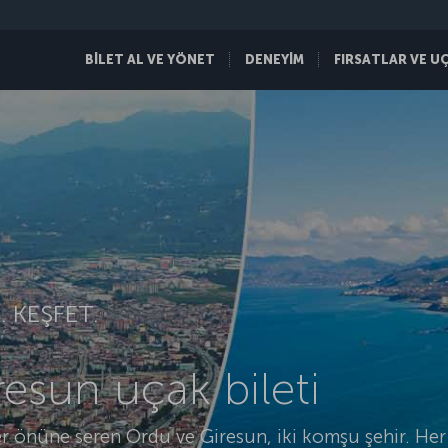
BİLET AL VE YÖNET
DENEYİM
FIRSATLAR VE U
 KEŞFET.
esun uçak bileti
r önüne seren Ordu ve Giresun, iki komşu şehir. Her 