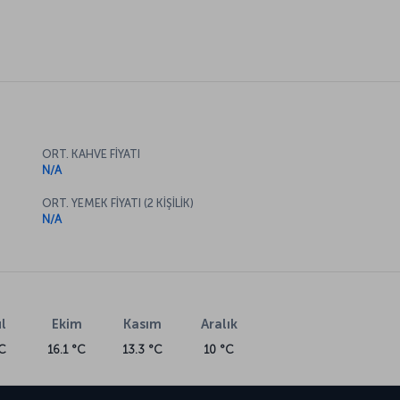
ORT. KAHVE FİYATI
N/A
ORT. YEMEK FİYATI (2 KİŞİLİK)
N/A
l
Ekim
Kasım
Aralık
C
16.1 °C
13.3 °C
10 °C