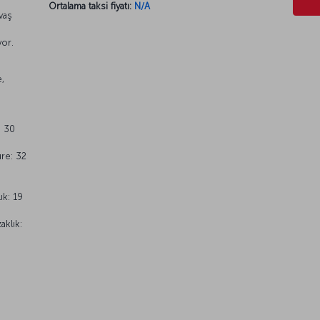
Ortalama taksi fiyatı:
N/A
vaş
yor.
e,
: 30
re: 32
ık: 19
klık: