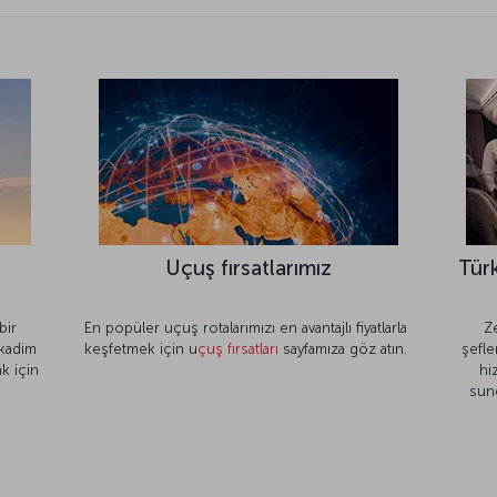
Uçuş fırsatlarımız
Türk
bir
En popüler uçuş rotalarımızı en avantajlı fiyatlarla
Z
 kadim
keşfetmek için u
çuş fırsatları
sayfamıza göz atın.
şefle
k için
hi
sun