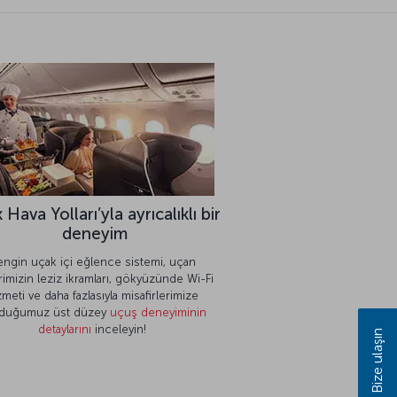
 Hava Yolları’yla ayrıcalıklı bir
deneyim
engin uçak içi eğlence sistemi, uçan
rimizin leziz ikramları, gökyüzünde Wi-Fi
zmeti ve daha fazlasıyla misafirlerimize
duğumuz üst düzey
uçuş deneyiminin
detaylarını
inceleyin!
Bize ulaşın