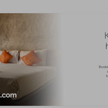
Bookin
h