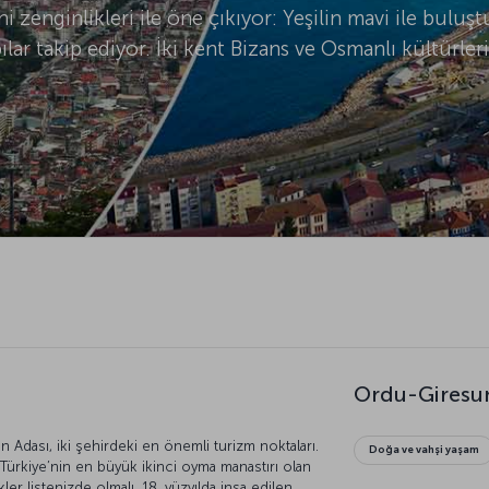
ihi zenginlikleri ile öne çıkıyor: Yeşilin mavi ile bulu
pılar takip ediyor. İki kent Bizans ve Osmanlı kültürleri
Ordu-Giresun
Adası, iki şehirdeki en önemli turizm noktaları.
Doğa ve vahşi yaşam
a Türkiye’nin en büyük ikinci oyma manastırı olan
r listenizde olmalı. 18. yüzyılda inşa edilen