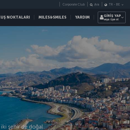
Corporate Club
Ara
TR
-
BE
GİRİŞ YAP
ÇUŞ NOKTALARI
MILES&SMILES
YARDIM
veya üye ol
iki şehir de doğal