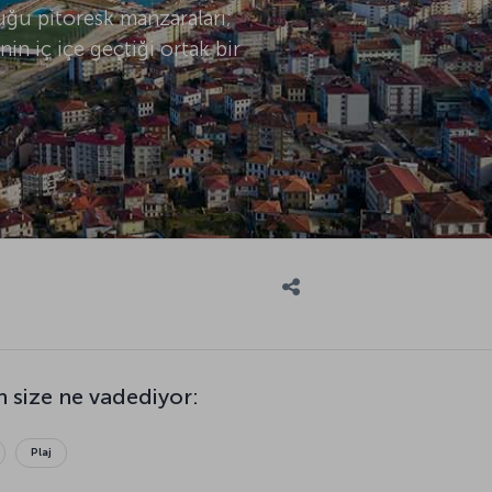
ştuğu pitoresk manzaraları;
nin iç içe geçtiği ortak bir
 size ne vadediyor:
Plaj