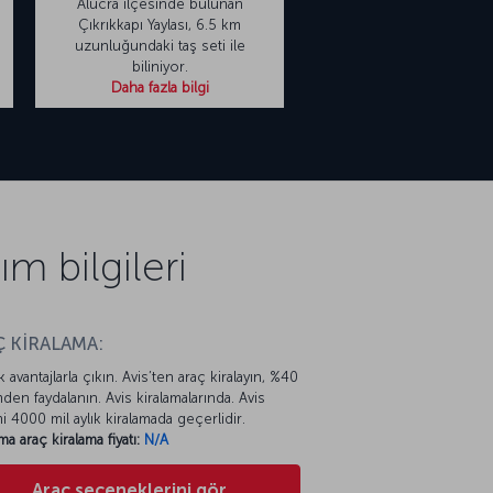
Alucra ilçesinde bulunan
Çıkrıkkapı Yaylası, 6.5 km
uzunluğundaki taş seti ile
biliniyor.
Daha fazla bilgi
 bilgileri
 KİRALAMA:
k avantajlarla çıkın. Avis’ten araç kiralayın, %40
mden faydalanın. Avis kiralamalarında. Avis
mi 4000 mil aylık kiralamada geçerlidir.
ma araç kiralama fiyatı:
N/A
Araç seçeneklerini gör