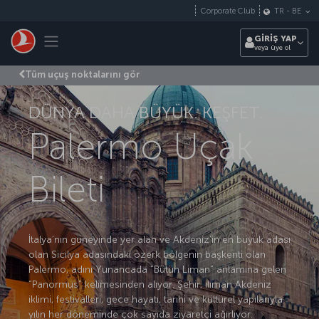
Skip to main content
Corporate Club
TR
-
BE
Toggle navigation
GİRİŞ YAP
veya üye ol
Tüm uçuş noktalarını gör
DÜNYA DAHA BÜYÜK. KEŞFET.
Palermo Uçak
Bileti
İtalya’nın güneyinde yer alan ve Akdeniz’in en büyük adası
olan Sicilya adasındaki özerk bölgenin başkenti olan
Palermo, adını Yunancada “Bütün Liman” anlamına gelen
“Panormus” kelimesinden alıyor. Şehir, ılıman Akdeniz
iklimi, festivalleri, gece hayatı, tarihi ve kültürel yapılarıyla
yılın her döneminde çok sayıda ziyaretçi ağırlıyor.