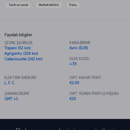
Tarih ve sanat
Mutfak kültürü
Dalış
Faydalı bilgiler
ÇEVRE ŞEHİRLER
PARA BİRİMİ
Trapani (92 km)
Avro (EUR)
Agrigento (128 km)
ÜLKE KODU
Caltanissetta (142 km)
+39
ELEKTRİK ENERJİSİ
ORT. KAHVE FİYATI
L, F, C
€2.00
ZAMAN DİLİMİ
ORT. YEMEK FİYATI (2 KİŞİLİK)
GMT +1
€20