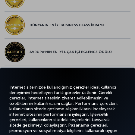
DÜNYANIN EN İYİ BUSINESS CLASS İKRAMI
AVRUPA’NIN EN İYİ UÇAK İÇİ EĞLENCE ÖDÜLÜ
AVRUPA’NIN EN İYİ YİYECEK ve İÇECEK ÖDÜLÜ
İnternet sitemizde kullandığımız çerezler ideal kullanıcı
deneyimini hedefleyen farklı görevler üstlenir. Gerekli
çerezler, internet sitesinin ziyaret edilebilmesini ve
özelliklerinin kullanılmasını sağlar. Performans çerezleri,
kullanıcıların sitede gezinme alışkanlıklarını inceleyerek
Twitter
Facebook
Instagram
Youtube
LinkedIn
Tiktok
Blog
Pinterest
What
internet sitesinin performansını iyileştirir. İşlevsellik
çerezleri, kullanıcıların sitedeki seçimlerini tanıyarak
sitede gezinmeyi kolaylaştırır. Pazarlama çerezleri,
BİLET
FIRSATLAR
TURKISH
AL VE
DENEYİM
VE UÇUŞ
YARDIM
AIRLINES
MILES&SMILES
promosyon ve sosyal medya bilgilerini kullanarak uygun
YÖNET
NOKTALARI
HOLIDAYS