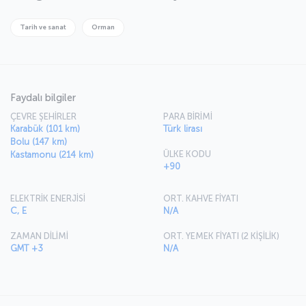
Tarih ve sanat
Orman
Faydalı bilgiler
ÇEVRE ŞEHİRLER
PARA BİRİMİ
Karabük (101 km)
Türk lirası
Bolu (147 km)
ÜLKE KODU
Kastamonu (214 km)
+90
ELEKTRİK ENERJİSİ
ORT. KAHVE FİYATI
C, E
N/A
ZAMAN DİLİMİ
ORT. YEMEK FİYATI (2 KİŞİLİK)
GMT +3
N/A