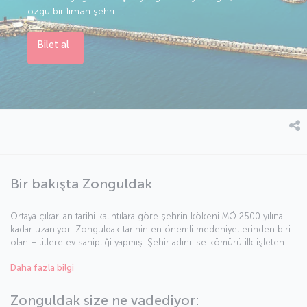
özgü bir liman şehri.
Bilet al
Bir bakışta Zonguldak
Ortaya çıkarılan tarihi kalıntılara göre şehrin kökeni MÖ 2500 yılına
kadar uzanıyor. Zonguldak tarihin en önemli medeniyetlerinden biri
olan Hititlere ev sahipliği yapmış. Şehir adını ise kömürü ilk işleten
Fransızlardan almış. “Bölge” anlamına gelen Fransızca “zone” ve
Daha fazla bilgi
Türkçe “Göldağı” kelimelerinin birleşimi “Zonguldak” adını ortaya
çıkarmış.
Zonguldak size ne vadediyor: