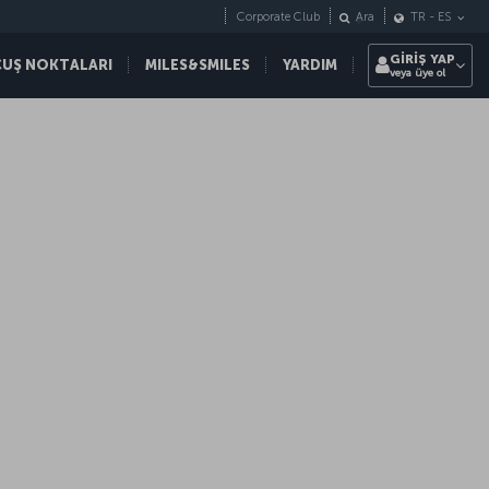
Corporate Club
Ara
TR
-
ES
GİRİŞ YAP
ÇUŞ NOKTALARI
MILES&SMILES
YARDIM
veya üye ol