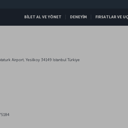
BİLET AL VE YÖNET
DENEYİM
FIRSATLAR VE U
taturk Airport, Yesilkoy 34149 Istanbul Türkiye
 75184