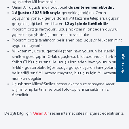
uçuşlardan Mil kazanabilir.
Oman Air uçuşlarında ödül bilet
düzenlenememektedir.
1 Ağustos 2025 itibarıyla
gerçekleştirdiğiniz Oman
uçuşlarına yönelik geriye dönük Mil kazanım talepleri, uçuşun
gerçekleştiği tarihten itibaren
12 ay içinde iletilebilir
.
Program ortağı havayolları, uçuş noktalarını önceden duyuru
yapmak kaydıyla değiştirme hakkını saklı tutar.
Program ortağı tarafından belirlenen bazı uçuşlar Mil kazanımına
uygun olmayabilir.
Mil kazanımı, uçuşu gerçekleştiren hava yolunun belirlediği
Bize ulaşın
sınıflara göre yapılır. Ortak uçuşlarda, bilet üzerindeki Türk Hava
Yolları (THY) uçuş sınıfı ile uçuşu icra eden hava yolunun sınıfı
farklılık gösterebilir. Eğer uçuşu gerçekleştiren hava yolunun
belirlediği sınıf Mil kazandırmıyorsa, bu uçuş için Mil kazanımı
mümkün değildir.
Uçuşlarınız Miles&Smiles hesap ekstrenize yansıyana kadar,
orijinal biniş kartınızı ve bilet fotokopilerinizi saklamanız
önemlidir.
Detaylı bilgi için
Oman Air
resmi internet sitesini ziyaret edebilirsiniz.