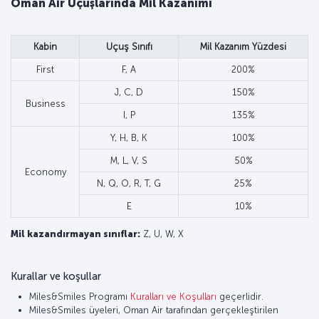
Oman Air Uçuşlarında Mil Kazanımı
Kabin
Uçuş Sınıfı
Mil Kazanım Yüzdesi
First
F, A
200%
J, C, D
150%
Business
I, P
135%
Y, H, B, K
100%
M, L, V, S
50%
Economy
N, Q, O, R, T, G
25%
E
10%
Mil kazandırmayan sınıflar:
Z, U, W, X
Kurallar ve koşullar
Miles&Smiles Programı
Kuralları ve Koşulları
geçerlidir.
Miles&Smiles üyeleri, Oman Air tarafından gerçekleştirilen