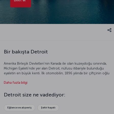
Bir bakışta Detroit
Amerika Birleşik Devletleri’nin Kanada ile olan kuzeydoğu sınırında,
Michigan Eyaleti’nde yer alan Detroit, nüfusu itibariyle bulunduğu
eyaletin en büyük kenti. İlk otomobilin, 1896 yılında bir çiftçinin oğlu
olan Henry Ford tarafından üretilmesinden sonra Detroit tüm
Daha fazla bilgi
dünyada motor kent olarak anılıyor. Amerikalı ünlü sanatçılarının en
az bir kere yolunun düştüğü Detroit elektronik müzik tarzının da
doğduğu kent olarak biliniyor. Detroit, ABD’deki Afrika-Amerika
Detroit size ne vadediyor:
kültürünü en iyi hissedeceğiniz yerlerden biri. Farklı deneyimler
peşinde olanlar için Detroit benzersiz bir şehir.
Eğlence ve alışveriş
Şehir hayatı