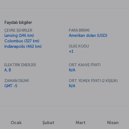
Faydalı bilgiler
ÇEVRE ŞEHİRLER
PARA BİRİMİ
Lansing (146 km)
Amerikan doları (USD)
Colombus (327 km)
ÜLKE KODU
Indianapolis (462 km)
+1
ELEKTRİK ENERJİSİ
ORT. KAHVE FİYATI
A, B
N/A
ZAMAN DİLİMİ
ORT. YEMEK FİYATI (2 KİŞİLİK)
GMT -5
N/A
Ocak
Şubat
Mart
Nisan