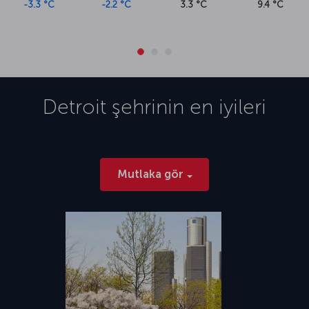
-3.3 °C
-2.2 °C
3.3 °C
9.4 °C
Detroit
şehrinin en iyileri
Mutlaka gör