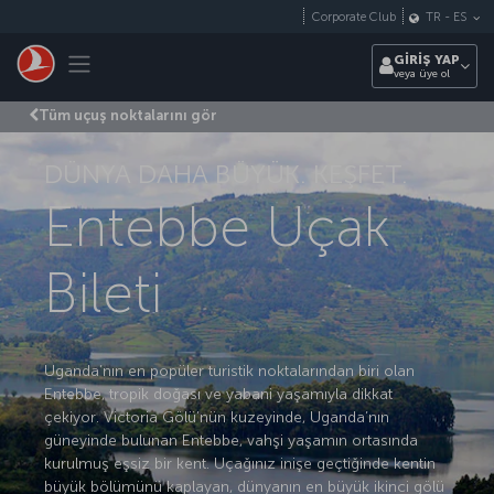
Skip to main content
Corporate Club
TR
-
ES
Toggle navigation
GİRİŞ YAP
veya üye ol
Tüm uçuş noktalarını gör
DÜNYA DAHA BÜYÜK. KEŞFET.
Entebbe Uçak
Bileti
Uganda’nın en popüler turistik noktalarından biri olan
Entebbe, tropik doğası ve yabani yaşamıyla dikkat
çekiyor. Victoria Gölü’nün kuzeyinde, Uganda’nın
güneyinde bulunan Entebbe, vahşi yaşamın ortasında
kurulmuş eşsiz bir kent. Uçağınız inişe geçtiğinde kentin
büyük bölümünü kaplayan, dünyanın en büyük ikinci gölü