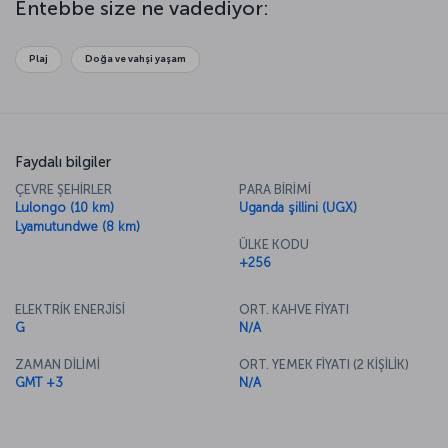
Entebbe size ne vadediyor:
Plaj
Doğa ve vahşi yaşam
Faydalı bilgiler
ÇEVRE ŞEHİRLER
PARA BİRİMİ
Lulongo (10 km)
Uganda şillini (UGX)
Lyamutundwe (8 km)
ÜLKE KODU
+256
ELEKTRİK ENERJİSİ
ORT. KAHVE FİYATI
G
N/A
ZAMAN DİLİMİ
ORT. YEMEK FİYATI (2 KİŞİLİK)
GMT +3
N/A