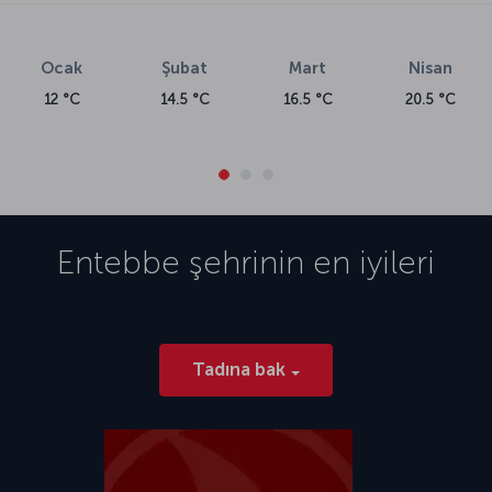
Ocak
Şubat
Mart
Nisan
12 °C
14.5 °C
16.5 °C
20.5 °C
Entebbe
şehrinin en iyileri
Tadına bak