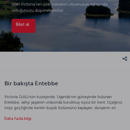
olan Victoria’nın üzerindeyken okyanusun ortasında
olduğunuzu düşünebilirsiniz.
Bilet al
Bir bakışta Entebbe
Victoria Gölü’nün kuzeyinde, Uganda’nın güneyinde bulunan
Entebbe, vahşi yaşamın ortasında kurulmuş eşsiz bir kent. Uçağınız
inişe geçtiğinde kentin büyük bölümünü kaplayan, dünyanın en
büyük ikinci gölü olan Victoria’nın üzerindeyken okyanusun
Daha fazla bilgi
ortasında olduğunuzu düşünebilirsiniz.