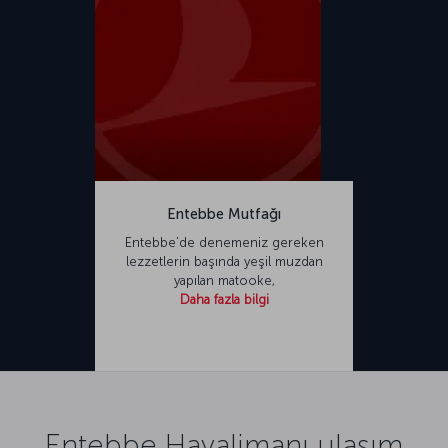
Entebbe Mutfağı
Entebbe’de denemeniz gereken
lezzetlerin başında yeşil muzdan
yapılan matooke,
Daha fazla bilgi
Entebbe Havalimanı ulaşım