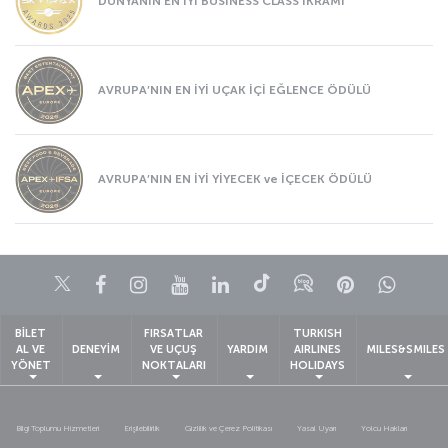
DÜNYANIN EN İYİ BUSINESS CLASS İKRAMI
AVRUPA’NIN EN İYİ UÇAK İÇİ EĞLENCE ÖDÜLÜ
AVRUPA’NIN EN İYİ YİYECEK ve İÇECEK ÖDÜLÜ
Twitter
Facebook
Instagram
Youtube
LinkedIn
Tiktok
Blog
Pinterest
What
BİLET
FIRSATLAR
TURKISH
AL VE
DENEYİM
VE UÇUŞ
YARDIM
AIRLINES
MILES&SMILES
YÖNET
NOKTALARI
HOLIDAYS
Bilgi Toplumu Hizmetleri
Erişilebilirlik
Gizlilik ve Çerez Politikası
Yasal Uyarı
Yolcu Hakları