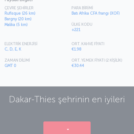
ÇEVRE ŞEHİRLER
PARA BİRİMİ
Rufisque (26 km)
Batı Afrika CFA frangı (XOF)
Bargny (20 km)
ÜLKE KODU
Malika (5 km)
+221
ELEKTRİK ENERJİSİ
ORT. KAHVE FİYATI
C, D, E, K
€1.98
ZAMAN DİLİMİ
ORT. YEMEK FİYATI (2 KİŞİLİK)
GMT 0
€30.44
Dakar-Thies
şehrinin en iyileri