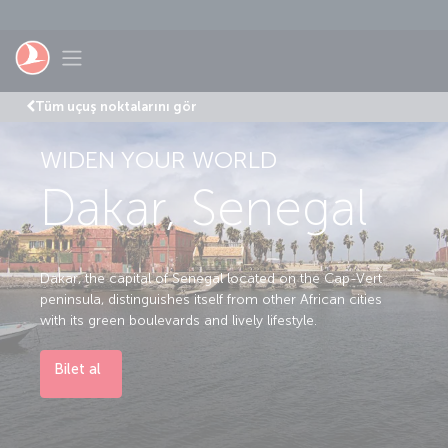
Skip to main content
Toggle navigation
Tüm uçuş noktalarını gör
WIDEN YOUR WORLD
Dakar, Senegal
Dakar, the capital of Senegal located on the Cap-Vert
peninsula, distinguishes itself from other African cities
with its green boulevards and lively lifestyle.
Bilet al