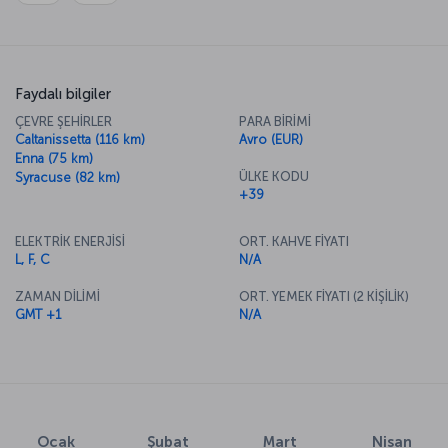
Faydalı bilgiler
ÇEVRE ŞEHİRLER
PARA BİRİMİ
Caltanissetta (116 km)
Avro (EUR)
Enna (75 km)
ÜLKE KODU
Syracuse (82 km)
+39
ELEKTRİK ENERJİSİ
ORT. KAHVE FİYATI
L, F, C
N/A
ZAMAN DİLİMİ
ORT. YEMEK FİYATI (2 KİŞİLİK)
GMT +1
N/A
Ocak
Şubat
Mart
Nisan