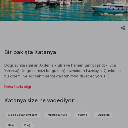
Bir bakışta Katanya
Doğusunda uzanan Akdeniz kıyıları ve hemen yanı başındaki Etna
Yanardağı ile gözlerinizi bu güzelliğe şimdiden hazırlayın. Çünkü sizi
bu gizemli ve elit şehri gerçekten tanımaya davet ediyoruz. El
değmemiş doğası ve eğlenceli gündelik yaşamıyla gözde bir tatil
Daha fazla bilgi
durağı olan Katanya’nın küçük İtalyan köylerinde doğanın tadını
doyasıya çıkarabilir, altın renkli kumsallarda denizin keyfini
sürebilirsiniz. İtalyan mimarisinin hüküm sürdüğü tarihi yapılar da
Katanya size ne vadediyor:
tatilinizi anlamlı kılacak olan bir diğer unsur. Hem kültürel hem de
doğayla baş başa bir tatil istiyorsanız, Katanya’nın her anlamda sizi
tatmin edecek bir şehir olduğundan emin olabilirsiniz.
Doğa ve vahşi yaşam
Mutfak kültürü
Yüzme
Dağcılık
Plaj
Dağ