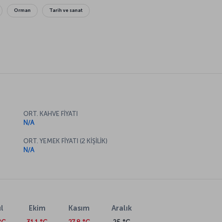
Orman
Tarih ve sanat
ORT. KAHVE FİYATI
N/A
ORT. YEMEK FİYATI (2 KİŞİLİK)
N/A
l
Ekim
Kasım
Aralık