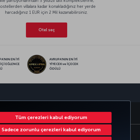
aile pansiyonlarından 5 yıldızlı tatil komplekslerine,
ostellerden villalara kadar konakladığınız her yerde
harcadığınız 1 EUR için 2 Mil kazanabilirsiniz.
Otel seç
A’NIN EN İYİ
AVRUPA’NIN EN İYİ
 İÇİ EĞLENCE
YİYECEK ve İÇECEK
LÜ
ÖDÜLÜ
sapp
MILES
CORPORATE CLUB
TÜRK HAVA YOLLARI
Tüm çerezleri kabul ediyorum
Sadece zorunlu çerezleri kabul ediyorum
Çerez Ayarlarını Değiştir