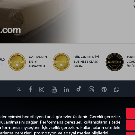
h
AVRUPA’NIN
DÜNYANIN EN İYİ
AVRUP
RLD
EN İYİ
BUSINESS CLASS
UÇAK
SS
HAVAYOLU
İKRAMI
ÖDÜ
Twitter
Facebook
Instagram
Youtube
LinkedIn
Tiktok
Blog
Pinterest
What
VE UÇUŞ NOKTALARI
YARDIM
TURKISH AIRLINES HOLIDAYS
MILES&S
 deneyimini hedefleyen farklı görevler üstlenir. Gerekli çerezler,
 kullanılmasını sağlar. Performans çerezleri, kullanıcıların sitede
ormansını iyileştirir. İşlevsellik çerezleri, kullanıcıların sitedeki
azarlama çerezleri, promosyon ve sosyal medya bilgilerini
k
Gizlilik ve Çerez Politikası
Yasal Uyarı
Yolcu Hakları