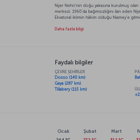
Nijer Nehri’nin doğu yakasına kurulmuş olan k
merkezi. 1960’da bağımsızlığını ilan eden Nij
Ekvatoral iklimin hâkim olduğu Niamey’e gitme
ayları arasındaki dönemi tercih etmenizi önerir
Daha fazla bilgi
sağanak yağışların şehirde hayatı güçleştirdiğ
Faydalı bilgiler
ÇEVRE ŞEHİRLER
PA
Dosso (140 km)
Ba
Gaya (287 km)
ÜL
Tillabery (115 km)
+2
Ocak
Şubat
Mart
N