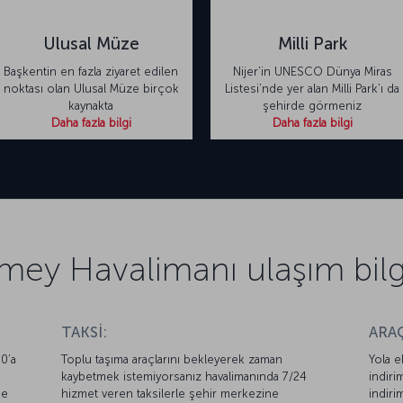
Ulusal Müze
Milli Park
Başkentin en fazla ziyaret edilen
Nijer’in UNESCO Dünya Miras
noktası olan Ulusal Müze birçok
Listesi’nde yer alan Milli Park’ı da
kaynakta
şehirde görmeniz
Daha fazla bilgi
Daha fazla bilgi
mey Havalimanı ulaşım bilgi
TAKSİ:
ARAÇ
0’a
Toplu taşıma araçlarını bekleyerek zaman
Yola e
kaybetmek istemiyorsanız havalimanında 7/24
indiri
ne
hizmet veren taksilerle şehir merkezine
indiri