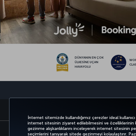
DÜNYANIN EN ÇOK
WO
ÜLKESİNE UÇAN
CLA
HAVAYOLU
BİLET AL VE YÖNET
DENEYİM
FIRSATLAR 
İnternet sitemizde kullandığımız çerezler ideal kullanıcı
internet sitesinin ziyaret edilebilmesini ve özelliklerinin
gezinme alışkanlıklarını inceleyerek internet sitesinin perf
seçimlerini tanıyarak sitede gezinmeyi kolaylaştırır. P
Bilgi Toplumu Hizmetleri
Erişilebilirli