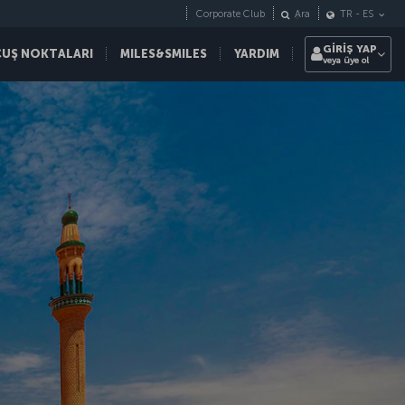
Corporate Club
Ara
TR
-
ES
GİRİŞ YAP
ÇUŞ NOKTALARI
MILES&SMILES
YARDIM
veya üye ol