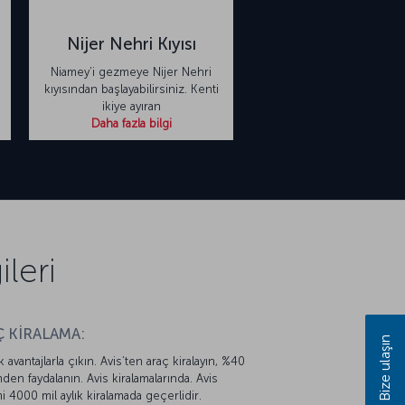
Nijer Nehri Kıyısı
Niamey’i gezmeye Nijer Nehri
kıyısından başlayabilirsiniz. Kenti
ikiye ayıran
Daha fazla bilgi
leri
 KİRALAMA:
Bize ulaşın
k avantajlarla çıkın. Avis’ten araç kiralayın, %40
mden faydalanın. Avis kiralamalarında. Avis
mi 4000 mil aylık kiralamada geçerlidir.