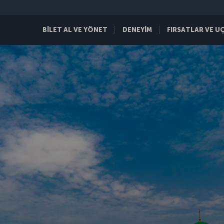
BİLET AL VE YÖNET
DENEYİM
FIRSATLAR VE U