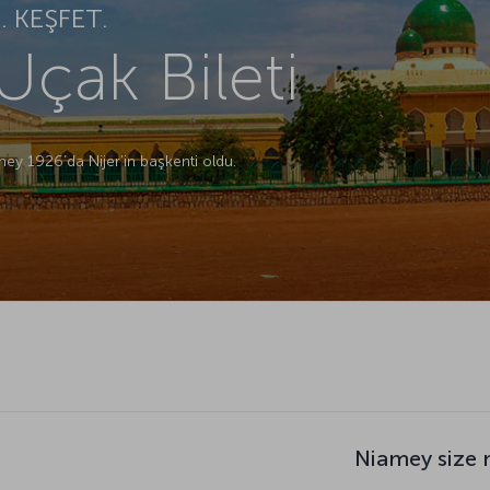
 KEŞFET.
çak Bileti
ey 1926’da Nijer’in başkenti oldu.
Niamey size 