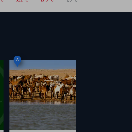
°C
31.1 °C
27.8 °C
25 °C
A