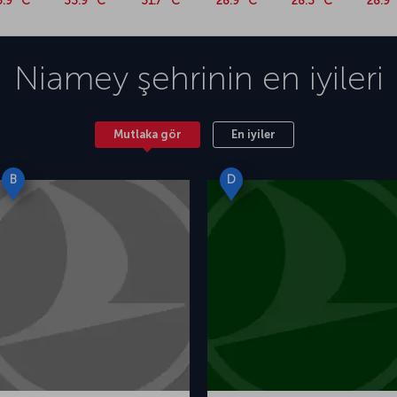
3.9 °C
33.9 °C
31.7 °C
28.9 °C
28.3 °C
28.9 
Niamey
şehrinin en iyileri
Mutlaka gör
En iyiler
B
D