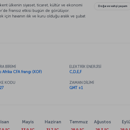
ent ülkenin siyaset, ticaret, kültür ve ekonomi
Doğa ve vahşi yaşam
er’de Fransız etkisi bugün de görülüyor.
k için havanın ılık ve kuru olduğu aralık ve şubat
iz. Haziran ve ekim ayları arasında şiddetli
ini ekleyelim.
RA BİRİMİ
ELEKTRİK ENERJİSİ
tı Afrika CFA frangı (XOF)
C,D,E,F
KE KODU
ZAMAN DİLİMİ
27
GMT +1
isan
Mayis
Haziran
Temmuz
Ağustos
Eylü