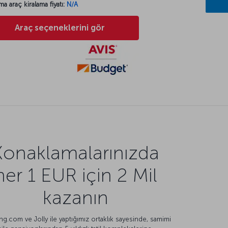
ma araç kiralama fiyatı:
N/A
Araç seçeneklerini gör
Konaklamalarınızda
her 1 EUR için 2 Mil
kazanın
g.com ve Jolly ile yaptığımız ortaklık sayesinde, samimi