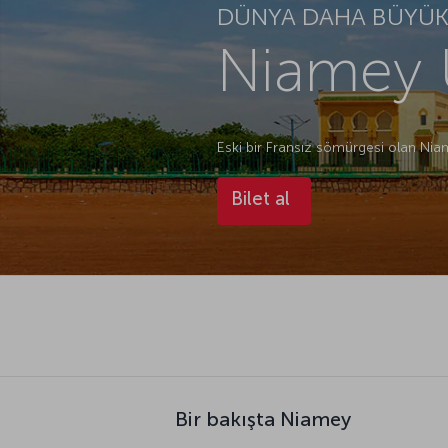
DÜNYA DAHA BÜYÜK.
Niamey U
Eski bir Fransız sömürgesi olan Niam
Bilet al
Bir bakışta Niamey