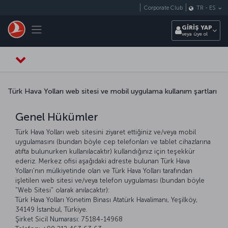
Skip to main content
Corporate Club
TR
-
ES
Toggle navigation
GİRİŞ YAP
veya üye ol
Türk Hava Yolları web sitesi ve mobil uygulama kullanım şartları
Genel Hükümler
Türk Hava Yolları web sitesini ziyaret ettiğiniz ve/veya mobil
uygulamasını (bundan böyle cep telefonları ve tablet cihazlarına
atıfta bulunurken kullanılacaktır) kullandığınız için teşekkür
ederiz. Merkez ofisi aşağıdaki adreste bulunan Türk Hava
Yolları'nın mülkiyetinde olan ve Türk Hava Yolları tarafından
işletilen web sitesi ve/veya telefon uygulaması (bundan böyle
"Web Sitesi" olarak anılacaktır):
Türk Hava Yolları Yönetim Binası Atatürk Havalimanı, Yeşilköy,
34149 İstanbul, Türkiye.
Şirket Sicil Numarası: 75184-14968