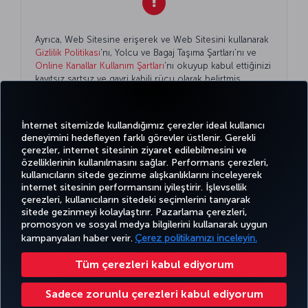
Ayrıca, Web Sitesine erişerek ve Web Sitesini kullanarak
Gizlilik Politikası
'nı, Yolcu ve Bagaj Taşıma Şartları'nı ve
Online Kanallar Kullanım Şartları
'nı okuyup kabul ettiğinizi
kayıtsız şartsız ve gayri kabili rücu olarak belirtmiş
olursunuz.
İnternet sitemizde kullandığımız çerezler ideal kullanıcı
deneyimini hedefleyen farklı görevler üstlenir. Gerekli
çerezler, internet sitesinin ziyaret edilebilmesini ve
özelliklerinin kullanılmasını sağlar. Performans çerezleri,
kullanıcıların sitede gezinme alışkanlıklarını inceleyerek
Twitter
Facebook
Instagram
Youtube
LinkedIn
Tiktok
Blog
Pinterest
What
internet sitesinin performansını iyileştirir. İşlevsellik
çerezleri, kullanıcıların sitedeki seçimlerini tanıyarak
sitede gezinmeyi kolaylaştırır. Pazarlama çerezleri,
BİLET
FIRSATLAR
TURKISH
AL VE
DENEYİM
VE UÇUŞ
YARDIM
AIRLINES
MILES&SMILES
promosyon ve sosyal medya bilgilerini kullanarak uygun
YÖNET
NOKTALARI
HOLIDAYS
kampanyaları haber verir.
Çerez politikamızı inceleyin.
Tüm çerezleri kabul ediyorum
Bilgi Toplumu Hizmetleri
Erişilebilirlik
Gizlilik ve Çerez Politikası
Yasal Uyarı
Yolcu Hakları
Sadece zorunlu çerezleri kabul ediyorum
Çerez Ayarlarını Değiştir