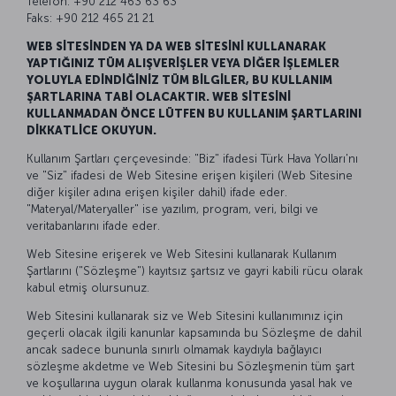
Telefon: +90 212 463 63 63
Faks: +90 212 465 21 21
WEB SİTESİNDEN YA DA WEB SİTESİNİ KULLANARAK
YAPTIĞINIZ TÜM ALIŞVERİŞLER VEYA DİĞER İŞLEMLER
YOLUYLA EDİNDİĞİNİZ TÜM BİLGİLER, BU KULLANIM
ŞARTLARINA TABİ OLACAKTIR. WEB SİTESİNİ
KULLANMADAN ÖNCE LÜTFEN BU KULLANIM ŞARTLARINI
DİKKATLİCE OKUYUN.
Kullanım Şartları çerçevesinde: "Biz" ifadesi Türk Hava Yolları'nı
ve "Siz" ifadesi de Web Sitesine erişen kişileri (Web Sitesine
diğer kişiler adına erişen kişiler dahil) ifade eder.
"Materyal/Materyaller" ise yazılım, program, veri, bilgi ve
veritabanlarını ifade eder.
Web Sitesine erişerek ve Web Sitesini kullanarak Kullanım
Şartlarını ("Sözleşme") kayıtsız şartsız ve gayri kabili rücu olarak
kabul etmiş olursunuz.
Web Sitesini kullanarak siz ve Web Sitesini kullanımınız için
geçerli olacak ilgili kanunlar kapsamında bu Sözleşme de dahil
ancak sadece bununla sınırlı olmamak kaydıyla bağlayıcı
sözleşme akdetme ve Web Sitesini bu Sözleşmenin tüm şart
ve koşullarına uygun olarak kullanma konusunda yasal hak ve