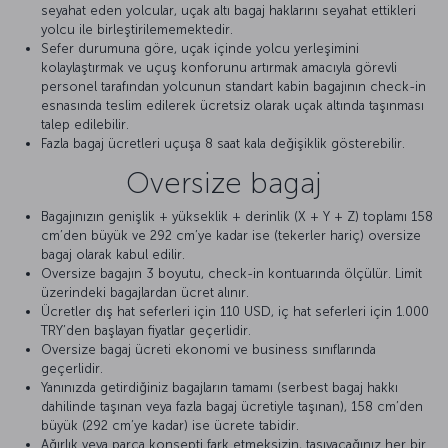
seyahat eden yolcular, uçak altı bagaj haklarını seyahat ettikleri
yolcu ile birleştirilememektedir.
Sefer durumuna göre, uçak içinde yolcu yerleşimini
kolaylaştırmak ve uçuş konforunu artırmak amacıyla görevli
personel tarafından yolcunun standart kabin bagajının check-in
esnasında teslim edilerek ücretsiz olarak uçak altında taşınması
talep edilebilir.
Fazla bagaj ücretleri uçuşa 8 saat kala değişiklik gösterebilir.
Oversize bagaj
Bagajınızın genişlik + yükseklik + derinlik (X + Y + Z) toplamı 158
cm’den büyük ve 292 cm’ye kadar ise (tekerler hariç) oversize
bagaj olarak kabul edilir.
Oversize bagajın 3 boyutu, check-in kontuarında ölçülür. Limit
üzerindeki bagajlardan ücret alınır.
Ücretler dış hat seferleri için 110 USD, iç hat seferleri için 1.000
TRY’den başlayan fiyatlar geçerlidir.
Oversize bagaj ücreti ekonomi ve business sınıflarında
geçerlidir.
Yanınızda getirdiğiniz bagajların tamamı (serbest bagaj hakkı
dahilinde taşınan veya fazla bagaj ücretiyle taşınan), 158 cm’den
büyük (292 cm’ye kadar) ise ücrete tabidir.
Ağırlık veya parça konsepti fark etmeksizin, taşıyacağınız her bir