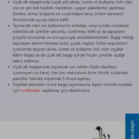
Uçak altı bagajınızda (uçak altı) akma, sızma ve bulaşma riski olan
sıvı ve yarı katı haldeki maddeler, uygun paketleme yapılması
(kırılma, akma, bulaşma ve sızdırmalara karşı önlem alınması)
durumunda uçuşa kabul edilir.
Taşınacak olan sıvı malzemenin ambalajı, sıvıyı içinde muhafaza
edebilecek şekilde vakumlu, sızdırmaz, kilitli ya da yapışkanlı
poşete konulmalı ve koruyucuyla desteklenmelidir. Bagaj niteliği
taşımayan karton/teneke kutu, çuval, naylon torba veya bidon
içerisinde taşınan akma, sızma ve bulaşma riski olan eşyalar
kabin bagajı ya da uçak altı bagaj içinde hiçbir şekilde uçağa
kabul edilmez.
Uçak altı bagajınızda taşınacak sıvı miktarı (katkı maddesi
içermeyen su hariç) her biri maksimum birer litrelik sızdırmaz
paketler halinde toplamda 5 litreyi aşamaz.
Seyahat etmeden önce bagaj taşınmasına ilişkin önemli noktalar
için
kısıtlamalar
sayfamıza göz atabilirsiniz.
Bize ulaşın