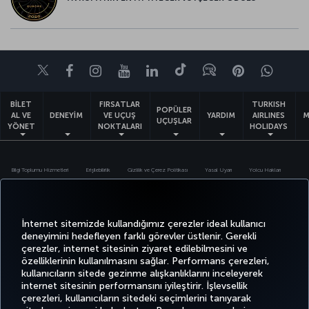
Twitter
Facebook
Instagram
Youtube
LinkedIn
Tiktok
Blog
Pinterest
What
BİLET
FIRSATLAR
TURKISH
POPÜLER
AL VE
DENEYİM
VE UÇUŞ
YARDIM
AIRLINES
M
UÇUŞLAR
YÖNET
NOKTALARI
HOLIDAYS
Bilgi Toplumu Hizmetleri
Erişilebilirlik
Gizlilik ve Çerez Politikası
Yasal Uyarı
Yolcu Hakları
Çerez Ayarlarını Değiştir
Türk Hava Yolları A.O. Her hakkı saklıdır. © 1996 - 2026
İnternet sitemizde kullandığımız çerezler ideal kullanıcı
deneyimini hedefleyen farklı görevler üstlenir. Gerekli
çerezler, internet sitesinin ziyaret edilebilmesini ve
özelliklerinin kullanılmasını sağlar. Performans çerezleri,
kullanıcıların sitede gezinme alışkanlıklarını inceleyerek
internet sitesinin performansını iyileştirir. İşlevsellik
çerezleri, kullanıcıların sitedeki seçimlerini tanıyarak