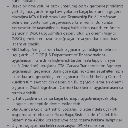
sunulmaktadır.
Başka bir hava yolu ile ortak (interline) olarak gerçekleştirdiğimiz
yurt dışı uçuşlarda hangi hava yolunun bagaj kurallarının geçerli
olacağına IATA (Uluslararası Hava Taşımacılığı Birliği) tarafından
belirlenen yöntemler çerçevesinde karar verilir. Bu kurallar
çerçevesinde taşınabilecek bagaj hakları konusunda en önemli
taşıyıcının (MSC) uygulamaları geçerli olur. En önemli taşıyıcı
(MSC) genelde en uzun bacağı uçan hava yoludur ancak bazı
istisnalar olabilir.
ABD kalkışlı/varışlı birden fazla taşıyıcının yer aldığı (interline)
uçuşlarda US DOT (US Department of Transportation)
uygulamaları, Kanada kalkışlı/varışlı birden fazla taşıyıcının yer
aldığı (interline) uçuşlarda CTA (Canada Transportation Agency)
uygulamaları geçerlidir. Buna göre ilgili noktalara seyahatlerinizin
ilk parkurunu gerçekleştiren taşıyıcının (First Marketing Carrier)
kuralları tüm seyahat için geçerlidir. Bu taşıyıcı dilerse en önemli
taşıyıcının (Most Significant Carrier) kurallarının uygulanmasını da
tercih edebilir.
İç hat uçuşlarında parça bagaj konsepti uygulanmayacak olup,
kilogram konsepti ile devam edilecektir.
Star Alliance Gold Kart sahibi yolcular, biletlerindeki uçak altı
bagaj haklarına ek olarak Parça Bagaj Sistemi’nde +1 adet, Kilo
Sistemi’nde +20kg ücretsiz ilave bagaj taşıma hakkına sahiptirler.
Dış hat uçuşlarında farklı rezervasyon (PNR) numaraları ile