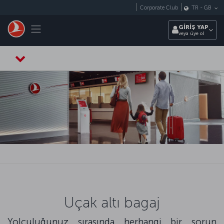
Skip to main content
Corporate Club
TR
-
GB
Toggle navigation
GİRİŞ YAP
veya üye ol
Uçak altı bagaj
Yolculuğunuz sırasında herhangi bir sorun