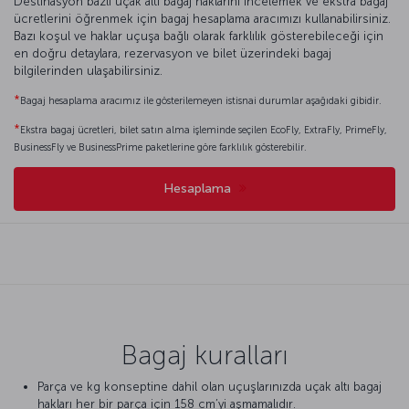
Destinasyon bazlı uçak altı bagaj haklarını incelemek ve ekstra bagaj
ücretlerini öğrenmek için bagaj hesaplama aracımızı kullanabilirsiniz.
Bazı koşul ve haklar uçuşa bağlı olarak farklılık gösterebileceği için
en doğru detaylara, rezervasyon ve bilet üzerindeki bagaj
bilgilerinden ulaşabilirsiniz.
*
Bagaj hesaplama aracımız ile gösterilemeyen istisnai durumlar aşağıdaki gibidir.
*
Ekstra bagaj ücretleri, bilet satın alma işleminde seçilen EcoFly, ExtraFly, PrimeFly,
BusinessFly ve BusinessPrime paketlerine göre farklılık gösterebilir.
Hesaplama
Bagaj kuralları
Parça ve kg konseptine dahil olan uçuşlarınızda uçak altı bagaj
hakları her bir parça için 158 cm’yi aşmamalıdır.