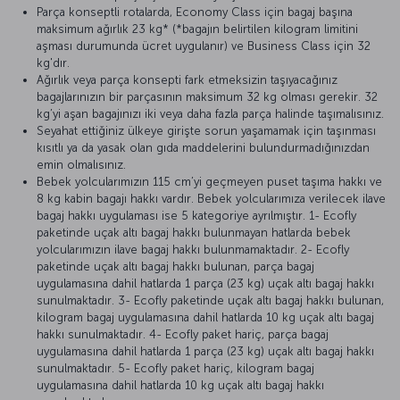
Parça konseptli rotalarda, Economy Class için bagaj başına
maksimum ağırlık 23 kg* (*bagajın belirtilen kilogram limitini
aşması durumunda ücret uygulanır) ve Business Class için 32
kg'dır.
Ağırlık veya parça konsepti fark etmeksizin taşıyacağınız
bagajlarınızın bir parçasının maksimum 32 kg olması gerekir. 32
kg’yi aşan bagajınızı iki veya daha fazla parça halinde taşımalısınız.
Seyahat ettiğiniz ülkeye girişte sorun yaşamamak için taşınması
kısıtlı ya da yasak olan gıda maddelerini bulundurmadığınızdan
emin olmalısınız.
Bebek yolcularımızın 115 cm’yi geçmeyen puset taşıma hakkı ve
8 kg kabin bagajı hakkı vardır. Bebek yolcularımıza verilecek ilave
bagaj hakkı uygulaması ise 5 kategoriye ayrılmıştır. 1- Ecofly
paketinde uçak altı bagaj hakkı bulunmayan hatlarda bebek
yolcularımızın ilave bagaj hakkı bulunmamaktadır. 2- Ecofly
paketinde uçak altı bagaj hakkı bulunan, parça bagaj
uygulamasına dahil hatlarda 1 parça (23 kg) uçak altı bagaj hakkı
sunulmaktadır. 3- Ecofly paketinde uçak altı bagaj hakkı bulunan,
kilogram bagaj uygulamasına dahil hatlarda 10 kg uçak altı bagaj
hakkı sunulmaktadır. 4- Ecofly paket hariç, parça bagaj
uygulamasına dahil hatlarda 1 parça (23 kg) uçak altı bagaj hakkı
sunulmaktadır. 5- Ecofly paket hariç, kilogram bagaj
uygulamasına dahil hatlarda 10 kg uçak altı bagaj hakkı