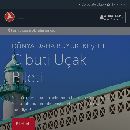
Skip to main content
Corporate Club
TR
-
TR
Toggle navigation
GİRİŞ YAP
veya üye ol
Tüm uçuş noktalarını gör
DÜNYA DAHA BÜYÜK. KEŞFET.
Cibuti Uçak
Bileti
Afrika’nın en küçük ülkelerinden biri olan Cibuti, doğu
Afrika ruhunu derinden hissedebileceğiniz bir tatil
vadediyor!
Bilet al