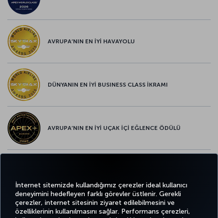
AVRUPA’NIN EN İYİ HAVAYOLU
DÜNYANIN EN İYİ BUSINESS CLASS İKRAMI
AVRUPA’NIN EN İYİ UÇAK İÇİ EĞLENCE ÖDÜLÜ
AVRUPA’NIN EN İYİ YİYECEK ve İÇECEK ÖDÜLÜ
İnternet sitemizde kullandığımız çerezler ideal kullanıcı
deneyimini hedefleyen farklı görevler üstlenir. Gerekli
çerezler, internet sitesinin ziyaret edilebilmesini ve
özelliklerinin kullanılmasını sağlar. Performans çerezleri,