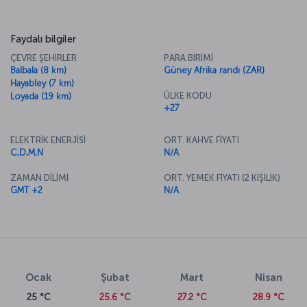
Faydalı bilgiler
ÇEVRE ŞEHİRLER
PARA BİRİMİ
Balbala (8 km)
Güney Afrika randı (ZAR)
Hayabley (7 km)
ÜLKE KODU
Loyada (19 km)
+27
ELEKTRİK ENERJİSİ
ORT. KAHVE FİYATI
C,D,M,N
N/A
ZAMAN DİLİMİ
ORT. YEMEK FİYATI (2 KİŞİLİK)
GMT +2
N/A
Ocak
Şubat
Mart
Nisan
25 °C
25.6 °C
27.2 °C
28.9 °C