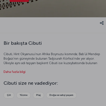
Bir bakışta Cibuti
Cibuti, Hint Okyanusu'nun Afrika Boynuzu kısmında; Bab’ül Mendep
Boğazı’nın güneyinde bulunan Tadjourah Körfezi’nde yer alıyor.
Ülkeyle aynı adı taşıyan başkent Cibuti ise kuzeybatısında bulunan
liman bölgesi sayesinde ülke çapındaki uluslararası ticaretin en kilit
Daha fazla bilgi
geçiş noktası. Toplam nüfusun %70’i başkent Cibuti’de yaşarken
şehir, komşusu Etiyopya için de ticari açıdan yaşamsal önem taşıyor.
İhracatının büyük bölümünü Cibuti Limanı üzerinden gerçekleştiren
Cibuti size ne vadediyor:
ülke, başkenti Addis Ababa’dan başlayan demiryolu hattıyla Cibuti’ye
bağlanıyor.
Çöl
Yüzme
Plaj
Doğa ve vahşi yaşam