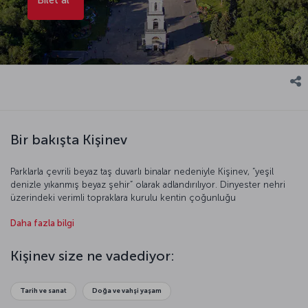
Bir bakışta Kişinev
Parklarla çevrili beyaz taş duvarlı binalar nedeniyle Kişinev, “yeşil
denizle yıkanmış beyaz şehir” olarak adlandırılıyor. Dinyester nehri
üzerindeki verimli topraklara kurulu kentin çoğunluğu
Moldovalılardan oluşsa da kentte Ukraynalı, Bulgar, Gagauz, Rus,
Daha fazla bilgi
Alman ve Yunan gibi azınlıklar da yaşıyor. Geleneklerine ve kültürüne
sıkı sıkıya bağlı şehir 19. yüzyıla dek adeta küçük bir köyü
andırıyordu. Ortaçağ etkisindeki kültürüyle bugün Kişinev dünyanın
Kişinev size ne vadediyor:
görülmesi gereken nadide şehirlerinden biri. Üzüm bağlarıyla ünlü
cennet şehir Kişinev’i keşfetmek için geç kalmayın!
Tarih ve sanat
Doğa ve vahşi yaşam