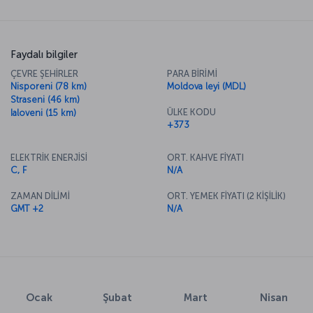
Faydalı bilgiler
ÇEVRE ŞEHİRLER
PARA BİRİMİ
Nisporeni (78 km)
Moldova leyi (MDL)
Straseni (46 km)
ÜLKE KODU
Ialoveni (15 km)
+373
ELEKTRİK ENERJİSİ
ORT. KAHVE FİYATI
C, F
N/A
ZAMAN DİLİMİ
ORT. YEMEK FİYATI (2 KİŞİLİK)
GMT +2
N/A
Ocak
Şubat
Mart
Nisan