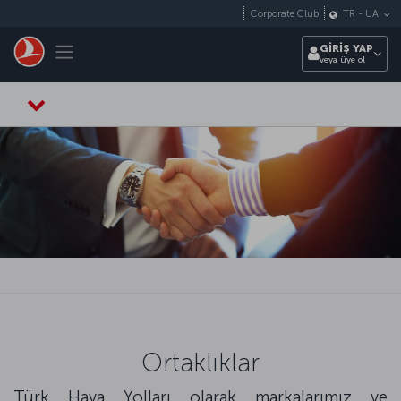
Skip to main content
Corporate Club
TR
-
UA
Toggle navigation
GİRİŞ YAP
veya üye ol
Ortaklıklar
Türk Hava Yolları olarak markalarımız ve