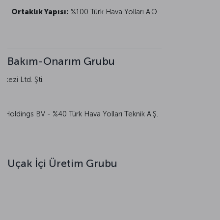
Ortaklık Yapısı:
%100 Türk Hava Yolları A.O.
Bakım-Onarım Grubu
kezi Ltd. Şti.
Holdings BV - %40 Türk Hava Yolları Teknik A.Ş.
Uçak İçi Üretim Grubu
D