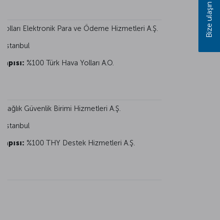
Bize ulaşın
 Yolları Elektronik Para ve Ödeme Hizmetleri A.Ş.
:
İstanbul
Yapısı:
%100 Türk Hava Yolları A.O.
Sağlık Güvenlik Birimi Hizmetleri A.Ş.
:
İstanbul
Yapısı:
%100 THY Destek Hizmetleri A.Ş.