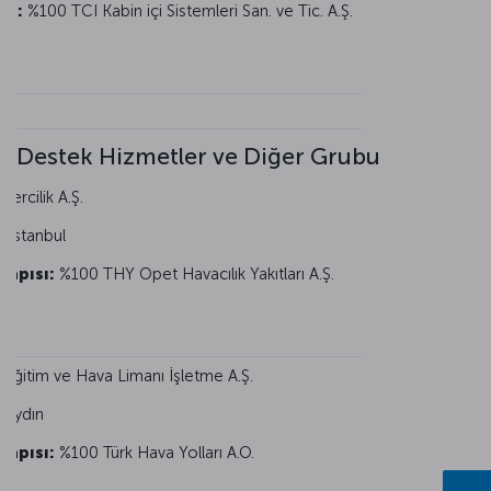
sı:
%100 TCI Kabin içi Sistemleri San. ve Tic. A.Ş.
Destek Hizmetler ve Diğer Grubu
ercilik A.Ş.
:
İstanbul
Yapısı:
%100 THY Opet Havacılık Yakıtları A.Ş.
Eğitim ve Hava Limanı İşletme A.Ş.
:
Aydın
Yapısı:
%100 Türk Hava Yolları A.O.