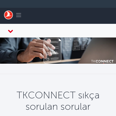
Skip to main content
Toggle navigation
TKCONNECT sıkça
sorulan sorular