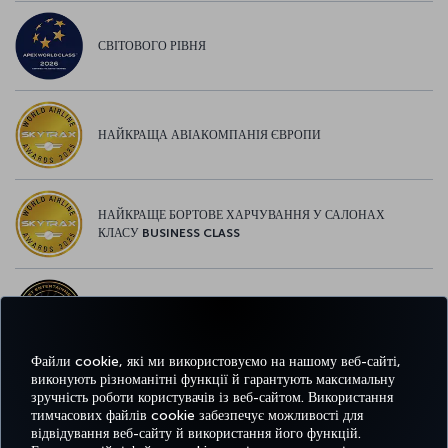
СВІТОВОГО РІВНЯ
НАЙКРАЩА АВІАКОМПАНІЯ ЄВРОПИ
НАЙКРАЩЕ БОРТОВЕ ХАРЧУВАННЯ У САЛОНАХ
КЛАСУ BUSINESS CLASS
НАЙКРАЩІ РОЗВАГИ У ЄВРОПІ
Файли cookie, які ми використовуємо на нашому веб-сайті,
виконують різноманітні функції й гарантують максимальну
зручність роботи користувачів із веб-сайтом. Використання
НАЙКРАЩИЙ WI-FI У ЄВРОПІ
тимчасових файлів cookie забезпечує можливості для
відвідування веб-сайту й використання його функцій.