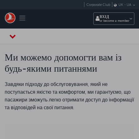
Перейти до основного вмісту
Corporate Club
UK
-
UA
Toggle navigation
ВХІД
or become a member
Ми можемо допомогти вам із
будь-якими питаннями
Завдяки підходу до обслуговування, який не
поступається якістю та комфортом, ми гарантуємо, що
пасажири зможуть легко отримати доступ до інформації
та відповідей на свої питання.