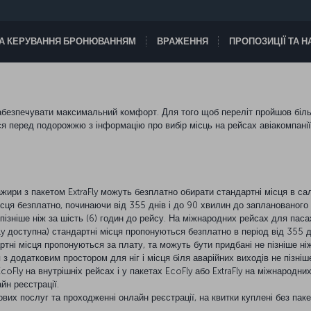
А КЕРУВАННЯ БРОНЮВАННЯМ
ВРАЖЕННЯ
ПРОПОЗИЦІЇ ТА 
забезпечувати максимальний комфорт. Для того щоб переліт пройшов біл
 перед подорожжю з інформацію про вибір місць на рейсах авіакомпанії
сажири з пакетом ExtraFly можуть безплатно обирати стандартні місця в с
і місця безплатно, починаючи від 355 днів і до 90 хвилин до запланованого
пізніше ніж за шість (6) годин до рейсу. На міжнародних рейсах для пас
exFly доступна) стандартні місця пропонуються безплатно в період від 355
артні місця пропонуються за плату, та можуть бути придбані не пізніше ніж
 додатковим простором для ніг і місця біля аварійних виходів не пізніше
coFly на внутрішніх рейсах і у пакетах EcoFly або ExtraFly на міжнародни
йн реєстрації.
ових послуг та проходженні онлайн реєстрації, на квитки куплені без паке