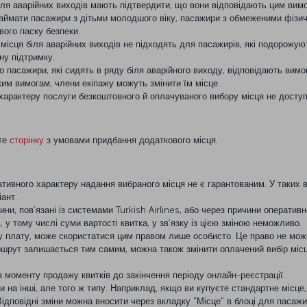
іля аварійних виходів мають підтвердити, що вони відповідають цим вим
займати пасажири з дітьми молодшого віку, пасажири з обмеженими фіз
ого паску безпеки.
 місця біля аварійних виходів не підходять для пасажирів, які подорож
ну підтримку.
о пасажири, які сидять в ряду біля аварійного виходу, відповідають вимо
ким вимогам, члени екіпажу можуть змінити їм місце.
характеру послуги безкоштовного й оплачуваного вибору місця не доступ
йте
сторінку
з умовами придбання додаткового місця.
тивного характеру надання вибраного місця не є гарантованим. У таких в
ант.
ини, пов’язані із системами Turkish Airlines, або через причини операти
 у тому числі суми вартості квитка, у зв’язку із цією зміною неможливо.
у плату, може скористатися цим правом лише особисто. Це право не мож
аршрут залишається тим самим, можна також змінити оплачений вибір місц
 моменту продажу квитків до закінчення періоду онлайн-реєстрації.
 на інші, але того ж типу. Наприклад, якщо ви купуєте стандартне місце,
Відповідні зміни можна вносити через вкладку "Місце" в блоці для пасажи