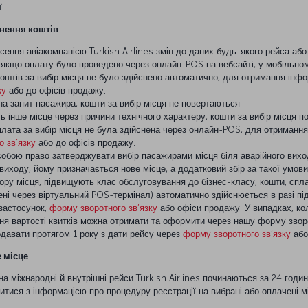
.
рнення коштів
сення авіакомпанією Turkish Airlines змін до даних будь-якого рейса або
, якщо оплату було проведено через онлайн-POS на вебсайті, у мобільно
оштів за вибір місця не було здійснено автоматично, для отримання інфо
ку
або до офісів продажу.
а запит пасажира, кошти за вибір місця не повертаються.
 інше місце через причини технічного характеру, кошти за вибір місця 
лата за вибір місця не була здійснена через онлайн-POS, для отримання
 зв’язку
або до офісів продажу.
 собою право затверджувати вибір пасажирами місця біля аварійного вих
виходу, йому призначається нове місце, а додатковий збір за такої умови
ру місця, підвищують клас обслуговування до бізнес-класу, кошти, сплач
чені через віртуальний POS-термінал) автоматично здійснюється в разі 
 застосунок,
форму зворотного зв’язку
або офіси продажу. У випадках, ко
я вартості квитків можна отримати та оформити через нашу форму зворот
одавати протягом 1 року з дати рейсу через
форму зворотного зв’язку
або
 місце
на міжнародні й внутрішні рейси Turkish Airlines починаються за 24 годи
митися з інформацією про процедуру реєстрації на вибрані або оплачені м