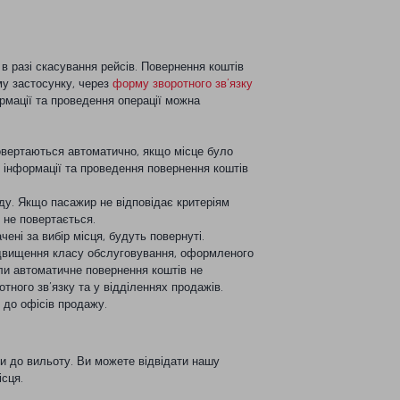
 в разі скасування рейсів. Повернення коштів
му застосунку, через
форму зворотного зв’язку
рмації та проведення операції можна
повертаються автоматично, якщо місце було
 інформації та проведення повернення коштів
оду. Якщо пасажир не відповідає критеріям
 не повертається.
ені за вибір місця, будуть повернуті.
підвищення класу обслуговування, оформленого
ли автоматичне повернення коштів не
ного зв’язку та у відділеннях продажів.
 до офісів продажу.
ни до вильоту. Ви можете відвідати нашу
ісця.