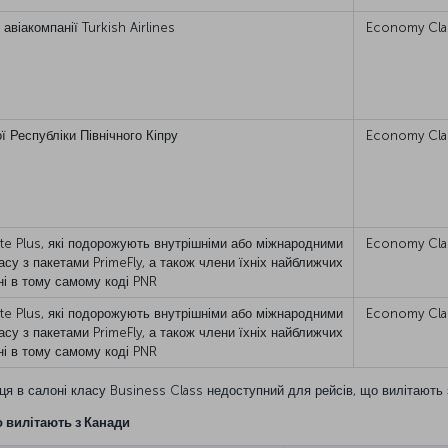
авіакомпанії Turkish Airlines
Economy Cla
ї Республіки Північного Кіпру
Economy Cla
lite Plus, які подорожують внутрішніми або міжнародними
Economy Cla
асу з пакетами PrimeFly, а також члени їхніх найближчих
ні в тому самому коді PNR
lite Plus, які подорожують внутрішніми або міжнародними
Economy Cla
асу з пакетами PrimeFly, а також члени їхніх найближчих
ні в тому самому коді PNR
сця в салоні класу Business Class недоступний для рейсів, що вилітають
 вилітають з Канади