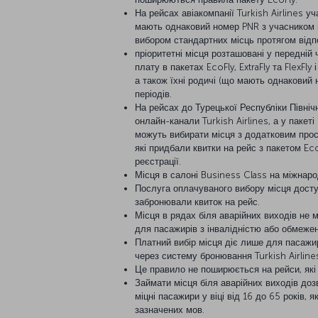
На рейсах авіакомпанії Turkish Airlines у
мають однаковий номер PNR з учасником п
вибором стандартних місць протягом відпо
пріоритетні місця розташовані у передній
плату в пакетах EcoFly, ExtraFly та FlexFly
а також їхні родичі (що мають однаковий 
періодів.
На рейсах до Турецької Республіки Північ
онлайн-канали Turkish Airlines, а у пакет
можуть вибирати місця з додатковим просто
які придбали квитки на рейс з пакетом Ec
реєстрації.
Місця в салоні Business Class на міжнарод
Послуга оплачуваного вибору місця досту
забронювали квиток на рейс.
Місця в рядах біля аварійних виходів не 
для пасажирів з інвалідністю або обмеже
Платний вибір місця діє лише для пасажи
через систему бронювання Turkish Airline
Це правило не поширюється на рейси, які 
Займати місця біля аварійних виходів доз
міцні пасажири у віці від 16 до 65 років,
зазначених мов.