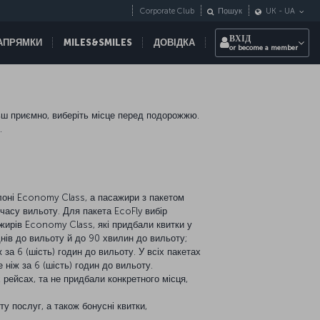
Corporate Club
Пошук
UK
-
UA
ВХІД
НАПРЯМКИ
MILES&SMILES
ДОВІДКА
or become a member
ьш приємно, виберіть місце перед подорожжю.
.
алоні Economy Class, а пасажири з пакетом
 часу вильоту. Для пакета EcoFly вибір
ажирів Economy Class, які придбали квитки у
 днів до вильоту й до 90 хвилин до вильоту;
 за 6 (шість) годин до вильоту. У всіх пакетах
 ніж за 6 (шість) годин до вильоту.
х рейсах, та не придбали конкретного місця,
ту послуг, а також бонусні квитки,