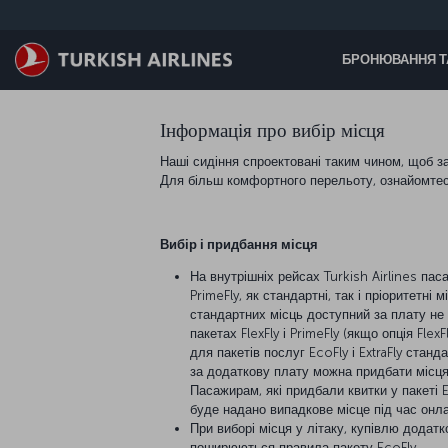
Перейти до основного вмісту
БРОНЮВАННЯ Т
Інформація про вибір місця
Наші сидіння спроектовані таким чином, щоб 
Для більш комфортного перельоту, ознайомтеся
Вибір і придбання місця
На внутрішніх рейсах Turkish Airlines па
PrimeFly, як стандартні, так і пріоритетн
стандартних місць доступний за плату не 
пакетах FlexFly і PrimeFly (якщо опція Fl
для пакетів послуг EcoFly і ExtraFly станд
за додаткову плату можна придбати місця з
Пасажирам, які придбали квитки у пакеті E
буде надано випадкове місце під час онла
При виборі місця у літаку, купівлю додатк
поширюються правила пакету EcoFly.