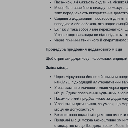
Пасажири, які бажають сидіти на місцях б
Місця біля аварійного виходу не можуть 
яких передбачають використання додатков
Сидіння з додатковим простором для ніг і
поводирем або собакою, яка надає емоцій
Екіпаж літака зобов’язані переконатися, щ
У разі, якщо пасажири не відповідають та
Через причини технічного й оперативного 
Процедура придбання додаткового місця
Щоб отримати додаткову інформацію, відвіда
Зміна місць
Через міркування безпеки й причини опера
найбільш підходящий альтернативний варі
У разі заміни оплаченого місця через прич
місце. Однак повернення будь-яких зборів,
Пасажир, який придбав місце за додатков
У разі зміни дати квитка, за умови, що м
місця не допускається.
Безкоштовно надані місця можна змінити з
Придбані місця можна безкоштовно змінити
стандартне місце без додаткових зборів. 