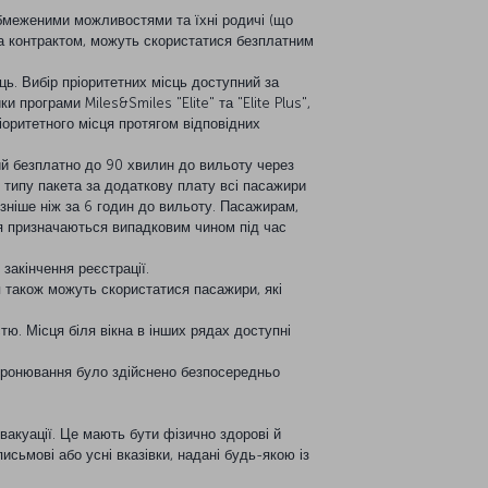
з обмеженими можливостями та їхні родичі (що
а контрактом, можуть скористатися безплатним
ь. Вибір пріоритетних місць доступний за
и програми Miles&Smiles "Elite" та "Elite Plus",
іоритетного місця протягом відповідних
ний безплатно до 90 хвилин до вильоту через
ід типу пакета за додаткову плату всі пасажири
ізніше ніж за 6 годин до вильоту. Пасажирам,
ця призначаються випадковим чином під час
закінчення реєстрації.
 також можуть скористатися пасажири, які
ю. Місця біля вікна в інших рядах доступні
бронювання було здійснено безпосередньо
вакуації. Це мають бути фізично здорові й
исьмові або усні вказівки, надані будь-якою із