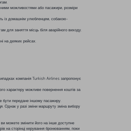
огам.
ичними можливостями або пасажири, розміри
ують із домашнім улюбленцем, собакою-
гам для заняття місць біля аварійного виходу.
ні на деяких рейсах.
ипадках компанія Turkish Airlines запропонує
вного характеру можливе повернення коштів за
е бути передане іншому пасажиру.
я. Однак у разі зміни маршруту зміна вибору
 ви можете змінити його на інше доступне
рів на сторінці керування бронюванням, поки