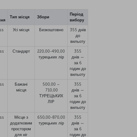
Період
Тип місця
Збори
ння
вибору
ss
Усі місця
Безкоштовно
355 днів
до
вильоту
ss
Стандарт
220,00-490,00
355
турецьких лір
днів —
за 6
годин до
вильоту
ss
Бажані
500,00 –
355
місця
710,00
днів —
ТУРЕЦЬКИХ
за 6
ЛІР
годин до
вильоту
ss
Місце з
650,00-870,00
355
додатковим
турецьких лір
днів —
простором
за 6
для ніг
годин до