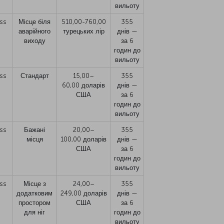
вильоту
ss
Місце біля
510,00-760,00
355
аварійного
турецьких лір
днів —
виходу
за 6
годин до
вильоту
ss
Стандарт
15,00–
355
60,00 доларів
днів —
США
за 6
годин до
вильоту
ss
Бажані
20,00–
355
місця
100,00 доларів
днів —
США
за 6
годин до
вильоту
ss
Місце з
24,00–
355
додатковим
249,00 доларів
днів —
простором
США
за 6
для ніг
годин до
вильоту