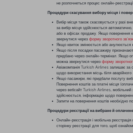
не розпочнеться процес онлайн-реєстрації
Процедури скасування вибору місця і пове
Вибір місця також скасовується у разі вне
за вибір місця здійснюється автоматично
або в офісах продажу. Якщо повернення к
звернутися через
форму зворотного зв’яз
Якщо квиток змінюється або анулюється н
Якщо після посадки пасажиру призначають
придбано через онлайн-термінал. Якщо оп
можна звернутися через
форму зворотного
Авіакомпанія Turkish Airlines залишає за
щодо використання місць біля аварійного 
Якщо пасажири, які придбали послугу вибо
Повернення коштів за платні місця (опла
через вебсайт Turkish Airlines, мобільний
здійснюється, інформацію щодо поверненн
Запити на повернення коштів необхідно п
Процедури реєстрації на вибране й оплачене
Онлайн-реєстрація і мобільна реєстрація 
сторінку реєстрації для того, щоб ознайо