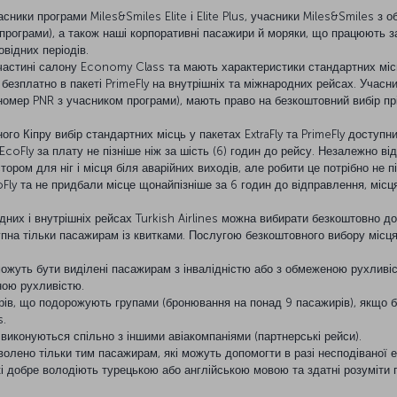
часники програми Miles&Smiles Elite і Elite Plus, учасники Miles&Smiles 
рограми), а також наші корпоративні пасажири й моряки, що працюють з
відних періодів.
 частині салону Economy Class та мають характеристики стандартних місц
 і безплатно в пакеті PrimeFly на внутрішніх та міжнародних рейсах. Учасник
номер PNR з учасником програми), мають право на безкоштовний вибір пр
ного Кіпру вибір стандартних місць у пакетах ExtraFly та PrimeFly доступ
і EcoFly за плату не пізніше ніж за шість (6) годин до рейсу. Незалежно в
ром для ніг і місця біля аварійних виходів, але робити це потрібно не п
oFly та не придбали місце щонайпізніше за 6 годин до відправлення, міс
них і внутрішніх рейсах Turkish Airlines можна вибирати безкоштовно до 
пна тільки пасажирам із квитками. Послугою безкоштовного вибору місця
можуть бути виділені пасажирам з інвалідністю або з обмеженою рухливіст
ною рухливістю.
рів, що подорожують групами (бронювання на понад 9 пасажирів), якщо 
s.
виконуються спільно з іншими авіакомпаніями (партнерські рейси).
волено тільки тим пасажирам, які можуть допомогти в разі несподіваної е
 які добре володіють турецькою або англійською мовою та здатні розуміти п