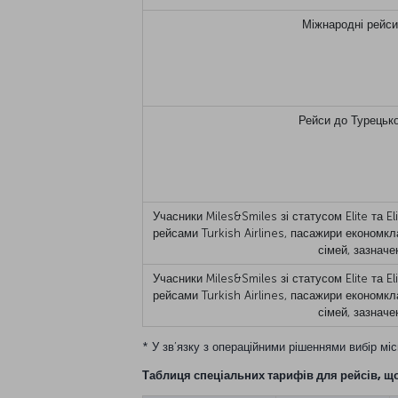
Міжнародні рейси 
Рейси до Турецько
Учасники Miles&Smiles зі статусом Elite та E
рейсами Turkish Airlines, пасажири економкл
сімей, зазначе
Учасники Miles&Smiles зі статусом Elite та E
рейсами Turkish Airlines, пасажири економкл
сімей, зазначе
* У зв’язку з операційними рішеннями вибір мі
Таблиця спеціальних тарифів для рейсів, що