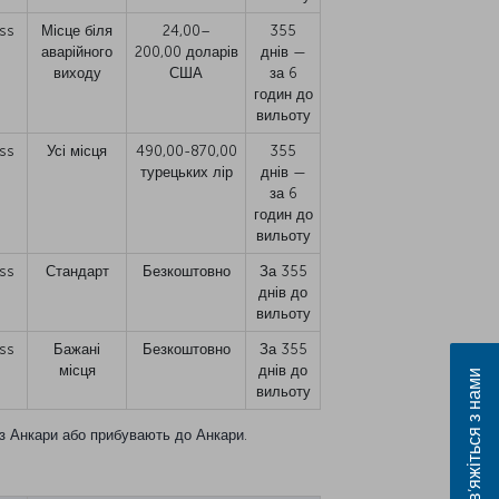
ss
Місце біля
24,00–
355
аварійного
200,00 доларів
днів —
виходу
США
за 6
годин до
вильоту
ss
Усі місця
490,00-870,00
355
турецьких лір
днів —
за 6
годин до
вильоту
ss
Стандарт
Безкоштовно
За 355
днів до
вильоту
ss
Бажані
Безкоштовно
За 355
місця
днів до
Зв’яжіться з нами
вильоту
 з Анкари або прибувають до Анкари.