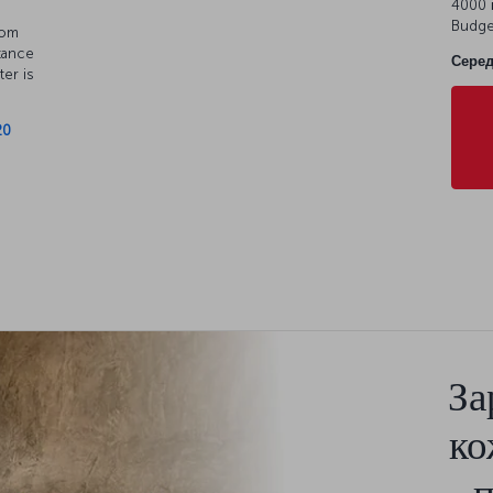
4000 м
Budge
rom
tance
Серед
ter is
20
За
ко