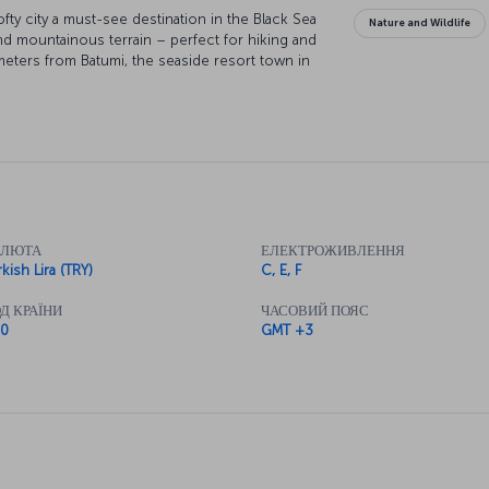
fty city a must-see destination in the Black Sea
Nature and Wildlife
and mountainous terrain – perfect for hiking and
ometers from Batumi, the seaside resort town in
 to Turkish citizens.
ck out the blog:
One city, three days: Artvin
.
k Sea Region, invites you into the heart of
e parks. Fly to Artvin and explore natural
an Plateau, tour historical values such as Livana
nd dine on local delicacies!
АЛЮТА
ЕЛЕКТРОЖИВЛЕННЯ
kish Lira (TRY)
C, E, F
chase a ticket to Artvin now
Д КРАЇНИ
ЧАСОВИЙ ПОЯС
ze-Artvin Airport from the airports in Istanbul and
0
GMT +3
vely, click on the
flight ticket reservation