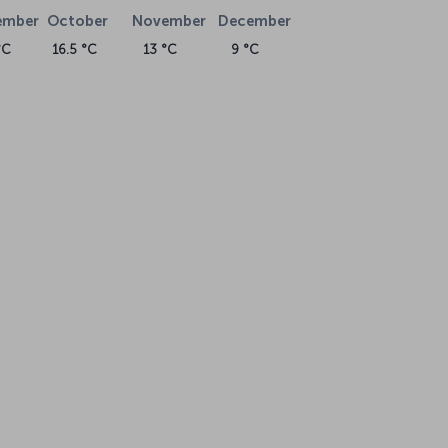
ember
October
November
December
°C
16.5 °C
13 °C
9 °C