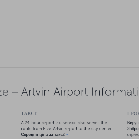
ze – Artvin Airport Informat
ТАКСІ:
ПРО
A 24-hour airport taxi service also serves the
Вируш
route from Rize-Artvin airport to the city center.
Забро
Середня ціна за таксі:
-
отрим