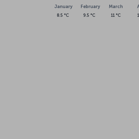
January
February
March
8.5 °C
9.5 °C
11 °C