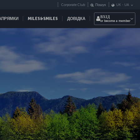
Corporate Club
Пошук
UK
-
UA
ВХІД
НАПРЯМКИ
MILES&SMILES
ДОВІДКА
or become a member