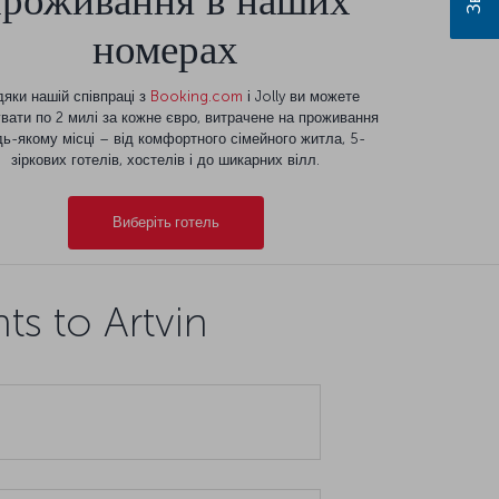
проживання в наших
номерах
яки нашій співпраці з
Booking.com
і Jolly ви можете
вати по 2 милі за кожне євро, витрачене на проживання
дь-якому місці – від комфортного сімейного житла, 5-
зіркових готелів, хостелів і до шикарних вілл.
Виберіть готель
ts to Artvin