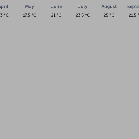
April
May
June
July
August
Sept
13 °C
17.5 °C
21 °C
23.5 °C
25 °C
21.5 