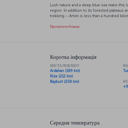
Lush nature and a deep blue sea make this lo
region. In addition to its forested plateaus 
trekking – Artvin is less than a hundred kil
Georgia, a country that offers visa-free travel
Прочитати більше
For more information on visiting Artvin, che
Discover Artvin with us
Artvin, a picturesque city in the Eastern Blac
nature with its plateaus, waterfalls, and natur
Коротка інформація
wonders such as Şavşat Karagöl and the Arsiy
Castle and the Ardanuç New Rabat Church, a
МІСТА ПОБЛИЗУ
В
Ardahan (189 km)
Tur
For a brand-new story: Pur
Rize (212 km)
КО
Bayburt (258 km)
Turkish Airlines operates direct flights to Ri
+9
Ankara.
Keep reading for more information! Alternati
section.
Середня температура