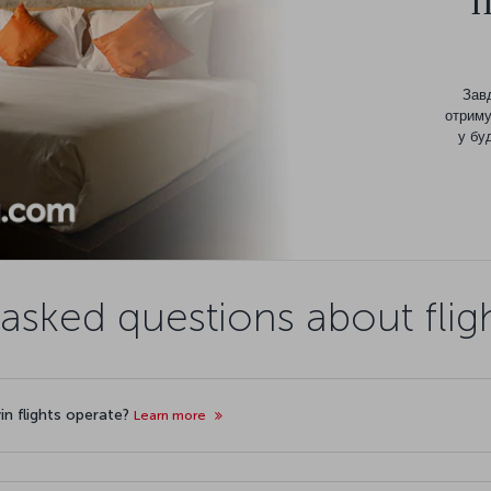
Завд
отриму
у бу
asked questions about fligh
vin flights operate?
Learn more