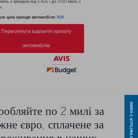
иль з орендою від з Avis і до 2500 миль з
t.
ня ціна оренди автомобіля:
N/A
Переглянути варіанти прокату
автомобілів
Зв’яжіться з нами
робляйте по 2 милі за
жне євро, сплачене за