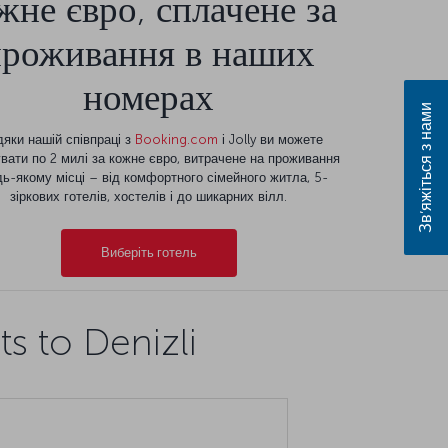
жне євро, сплачене за
проживання в наших
номерах
Зв’яжіться з нами
яки нашій співпраці з
Booking.com
і Jolly ви можете
вати по 2 милі за кожне євро, витрачене на проживання
дь-якому місці – від комфортного сімейного житла, 5-
зіркових готелів, хостелів і до шикарних вілл.
Виберіть готель
s to Denizli