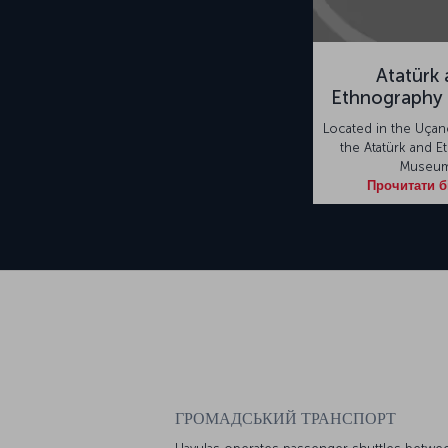
Atatürk
Ethnography
Located in the Uçancı
the Atatürk and 
Museu
Прочитати 
ГРОМАДСЬКИЙ ТРАНСПОРТ