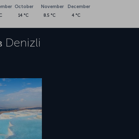
ember
October
November
December
C
14 °C
8.5 °C
4 °C
в
Denizli