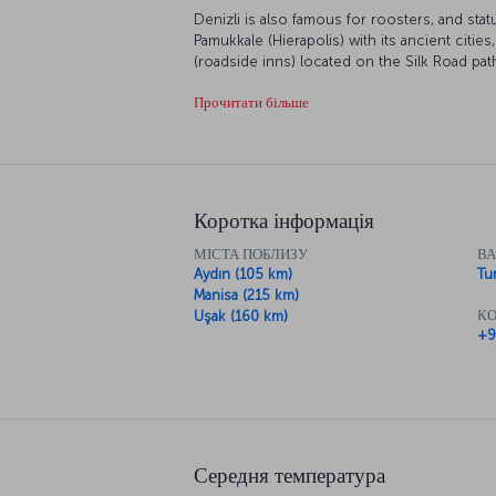
Denizli is also famous for roosters, and stat
Pamukkale (Hierapolis) with its ancient citie
(roadside inns) located on the Silk Road pat
destination.
Прочитати більше
Коротка інформація
МІСТА ПОБЛИЗУ
В
Aydın (105 km)
Tur
Manisa (215 km)
КО
Uşak (160 km)
+9
Середня температура