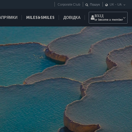
Corporate Club
Пошук
UK
-
UA
ВХІД
НАПРЯМКИ
MILES&SMILES
ДОВІДКА
or become a member