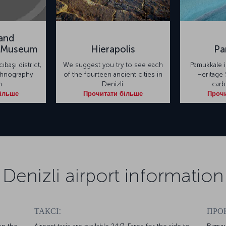
 and
 Museum
Hierapolis
Pa
başı district,
We suggest you try to see each
Pamukkale 
Ethnography
of the fourteen ancient cities in
Heritage 
m
Denizli.
carb
більше
Прочитати більше
Прочи
Denizli airport information
ТАКСІ:
ПРО