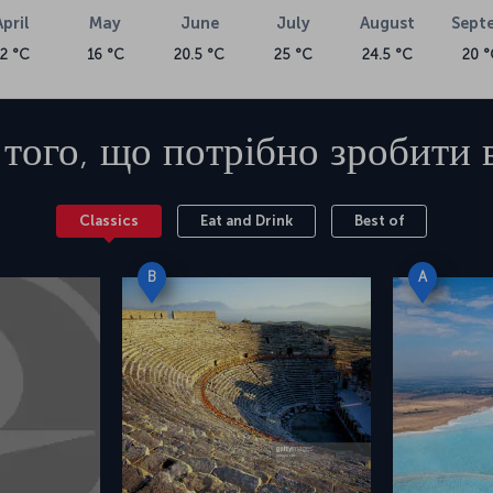
April
May
June
July
August
Sept
12 °C
16 °C
20.5 °C
25 °C
24.5 °C
20 °
 того, що потрібно зробити 
Classics
Eat and Drink
Best of
B
A