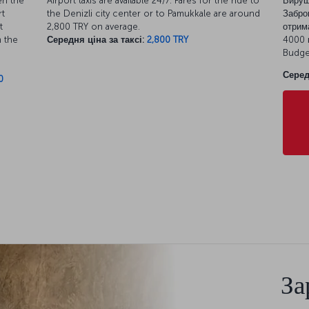
en the
Airport taxis are available 24/7. Fares for the ride to
Вируш
rt
the Denizli city center or to Pamukkale are around
Забро
t
2,800 TRY on average.
отрим
m the
Середня ціна за таксі:
2,800 TRY
4000 м
Budge
Серед
0
За