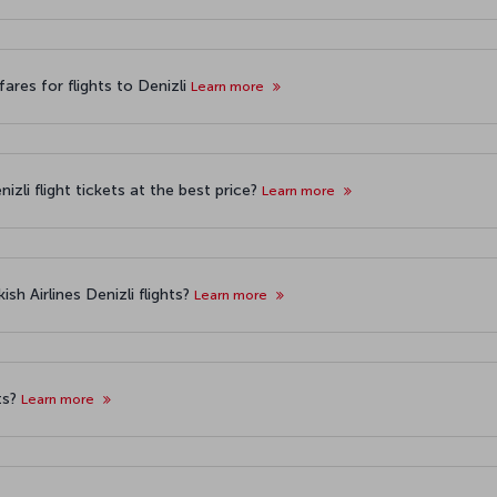
ares for flights to Denizli
Learn more
zli flight tickets at the best price?
Learn more
sh Airlines Denizli flights?
Learn more
ts?
Learn more