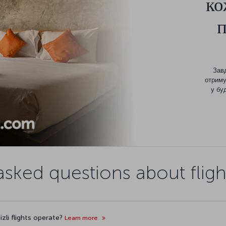
ко
Завд
отриму
у бу
asked questions about flight
izli flights operate?
Learn more