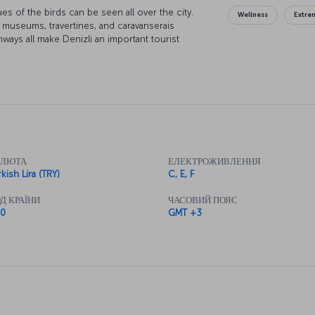
ues of the birds can be seen all over the city.
Wellness
Extre
s, museums, travertines, and caravanserais
hways all make Denizli an important tourist
АЛЮТА
ЕЛЕКТРОЖИВЛЕННЯ
kish Lira (TRY)
C, E, F
Д КРАЇНИ
ЧАСОВИЙ ПОЯС
0
GMT +3