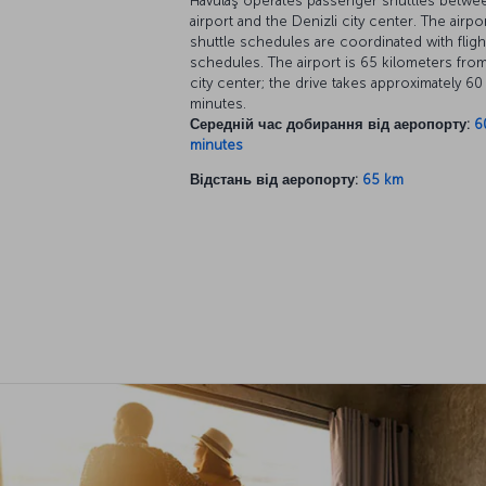
Havulaş operates passenger shuttles betwe
airport and the Denizli city center. The airpo
shuttle schedules are coordinated with fligh
schedules. The airport is 65 kilometers fro
city center; the drive takes approximately 60
minutes.
Середній час добирання від аеропорту:
6
minutes
Відстань від аеропорту:
65 km