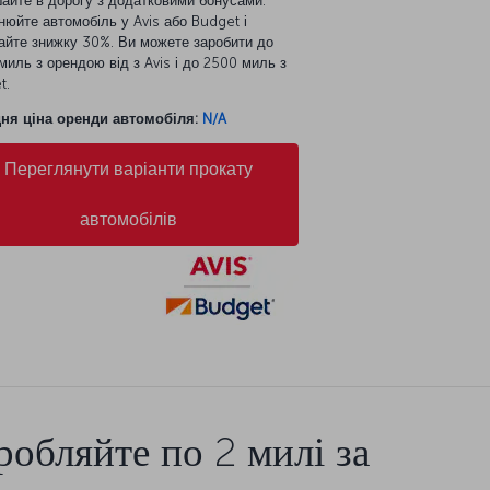
айте в дорогу з додатковими бонусами.
нюйте автомобіль у Avis або Budget і
айте знижку 30%. Ви можете заробити до
иль з орендою від з Avis і до 2500 миль з
t.
ня ціна оренди автомобіля:
N/A
Переглянути варіанти прокату
автомобілів
робляйте по 2 милі за