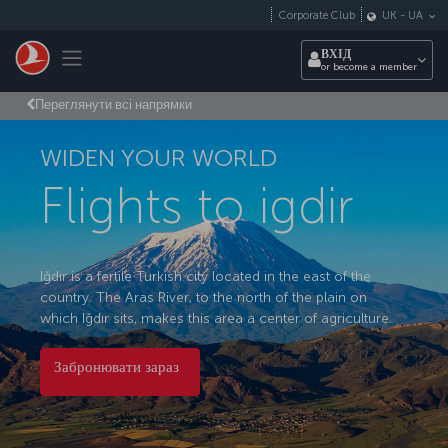
Перейти до основного вмісту
Corporate Club
UK
-
UA
Toggle navigation
ВХІД
or become a member
Переглянути всі напрямки
WIDEN YOUR WORLD
Flights to igdir
Iğdır is a fertile Turkish city located in the east of the
country. The Aras River, to the north of the plain on
which Iğdır sits, makes this area a center of agriculture.
Забронювати зараз