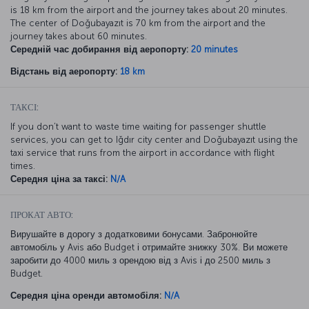
is 18 km from the airport and the journey takes about 20 minutes.
The center of Doğubayazıt is 70 km from the airport and the
journey takes about 60 minutes.
Середній час добирання від аеропорту:
20 minutes
Відстань від аеропорту:
18 km
ТАКСІ:
If you don’t want to waste time waiting for passenger shuttle
services, you can get to Iğdır city center and Doğubayazıt using the
taxi service that runs from the airport in accordance with flight
times.
Середня ціна за таксі:
N/A
ПРОКАТ АВТО:
Вирушайте в дорогу з додатковими бонусами. Забронюйте
автомобіль у Avis або Budget і отримайте знижку 30%. Ви можете
заробити до 4000 миль з орендою від з Avis і до 2500 миль з
Budget.
Середня ціна оренди автомобіля:
N/A