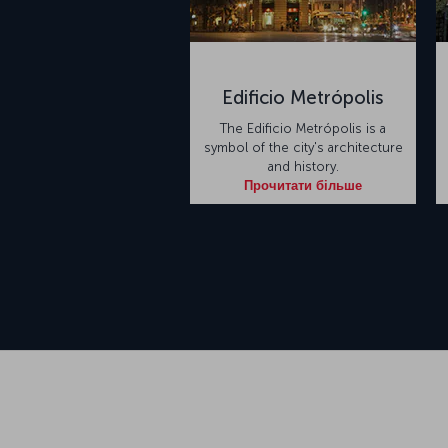
Edificio Metrópolis
The Edificio Metrópolis is a
symbol of the city's architecture
and history.
Прочитати більше