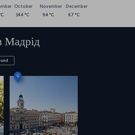
ember
October
November
December
°C
14.4 °C
9.4 °C
6.7 °C
в
Мадрід
ound
G