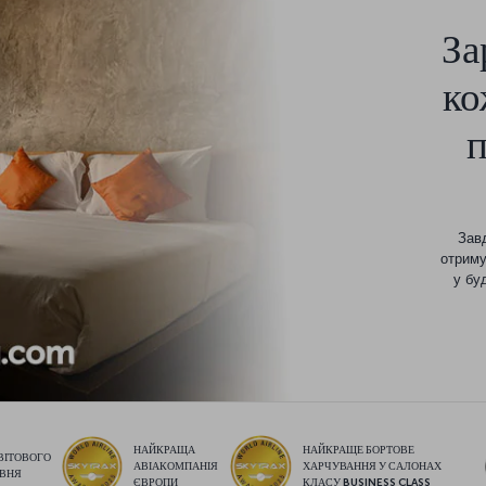
За
ко
Завд
отриму
у бу
НАЙКРАЩА
НАЙКРАЩЕ БОРТОВЕ
ВІТОВОГО
АВІАКОМПАНІЯ
ХАРЧУВАННЯ У САЛОНАХ
ІВНЯ
ЄВРОПИ
КЛАСУ BUSINESS CLASS