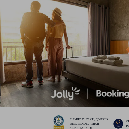
БІЛЬШІСТЬ КРАЇН, ДО ЯКИХ
С
ЗДІЙСНЮЮТЬ РЕЙСИ
Р
АВІАКОМПАНІЯ