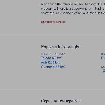
Along with the famous Museo Nacional Del P
museums. There is art everywhere in Madrid 
scattered across the skyline, and even in th
ornate buildings, beautiful squares dotted a
Прочитати більше
rest while exploring this delightful city.
Коротка інформація
МІСТА ПОБЛИЗУ
В
Toledo (72 km)
Eu
Avila (133 km)
КО
Cuenca (166 km)
+3
Середня температура