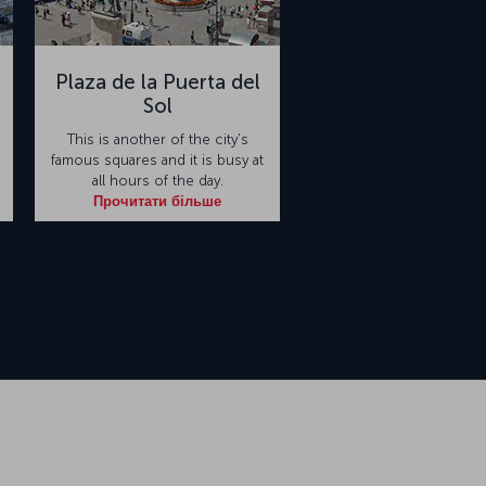
Plaza de la Puerta del
Sol
This is another of the city’s
famous squares and it is busy at
all hours of the day.
Прочитати більше