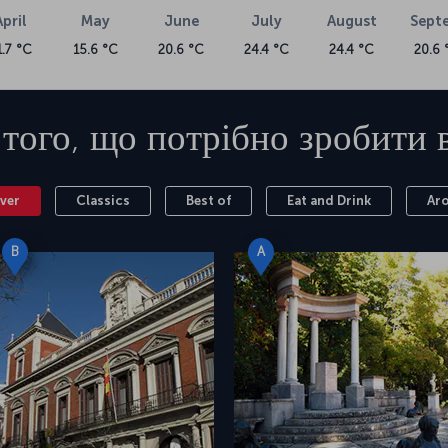
April
May
June
July
August
Sept
1.7 °C
15.6 °C
20.6 °C
24.4 °C
24.4 °C
20.6 
 того, що потрібно зробити 
ver
Classics
Best of
Eat and Drink
Ar
B
A