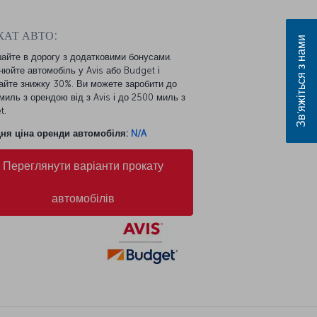
КАТ АВТО:
Зв’яжіться з нами
айте в дорогу з додатковими бонусами.
нюйте автомобіль у Avis або Budget і
айте знижку 30%. Ви можете заробити до
иль з орендою від з Avis і до 2500 миль з
t.
ня ціна оренди автомобіля:
N/A
Переглянути варіанти прокату
автомобілів