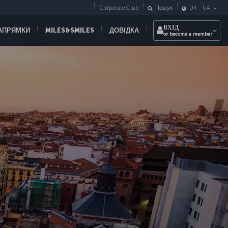
Corporate Club
Пошук
UK
-
UA
ВХІД
НАПРЯМКИ
MILES&SMILES
ДОВІДКА
or become a member