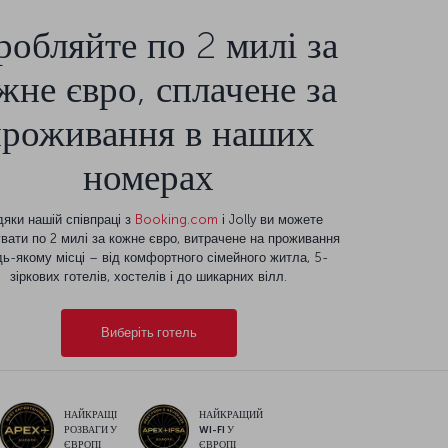
робляйте по 2 милі за
жне євро, сплачене за
проживання в наших
номерах
яки нашій співпраці з
Booking.com
і Jolly ви можете
вати по 2 милі за кожне євро, витрачене на проживання
дь-якому місці – від комфортного сімейного житла, 5-
зіркових готелів, хостелів і до шикарних вілл.
Виберіть готель
НАЙКРАЩІ
НАЙКРАЩИЙ
РОЗВАГИ У
WI-FI У
ЄВРОПІ
ЄВРОПІ