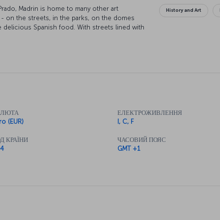
rado, Madrin is home to many other art
History and Art
- on the streets, in the parks, on the domes
e delicious Spanish food. With streets lined with
round and parks provide the perfect place to
АЛЮТА
ЕЛЕКТРОЖИВЛЕННЯ
ro (EUR)
I, C, F
Д КРАЇНИ
ЧАСОВИЙ ПОЯС
4
GMT +1