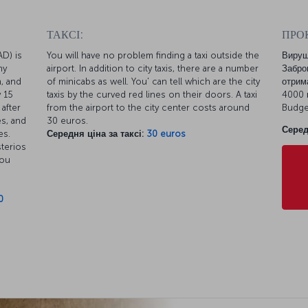
ТАКСІ:
ПРО
AD) is
You will have no problem finding a taxi outside the
Вируш
ny
airport. In addition to city taxis, there are a number
Забро
n, and
of minicabs as well. You' can tell which are the city
отрим
 15
taxis by the curved red lines on their doors. A taxi
4000 м
after
from the airport to the city center costs around
Budge
es, and
30 euros.
Серед
es.
Середня ціна за таксі:
30 euros
sterios
You
0