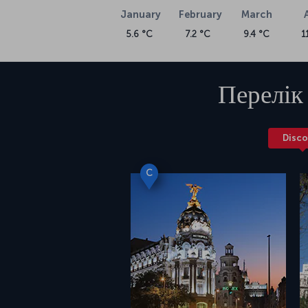
January
February
March
5.6 °C
7.2 °C
9.4 °C
1
Перелік
Disco
C