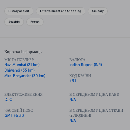
which are just 8 kilometers outside Mumbai.
History and Art
Entertainment and Shopping
Culinary
Seaside
Forest
Коротка інформація
МІСТА ПОБЛИЗУ
ВАЛЮТА
Navi Mumbai (21 km)
Indian Rupee (INR)
Bhiwandi (35 km)
КОД КРАЇНИ
Mira-Bhayandar (30 km)
+91
ЕЛЕКТРОЖИВЛЕННЯ
В СЕРЕДНЬОМУ ЦІНА КАВИ
D, C
N/A
ЧАСОВИЙ ПОЯС
В СЕРЕДНЬОМУ ЦІНА СТРАВИ
(2 ЛЮДИНИ)
GMT +5:30
N/A