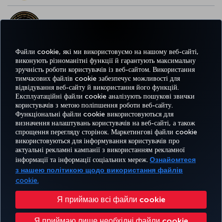
НАЙКРАЩІ РОЗВАГИ У ЄВРОПІ
Файли cookie, які ми використовуємо на нашому веб-сайті,
виконують різноманітні функції й гарантують максимальну
зручність роботи користувачів із веб-сайтом. Використання
НАЙКРАЩИЙ WI-FI У ЄВРОПІ
тимчасових файлів cookie забезпечує можливості для
відвідування веб-сайту й використання його функцій.
Експлуатаційні файли cookie аналізують пошукові звички
користувачів з метою поліпшення роботи веб-сайту.
Функціональні файли cookie використовуються для
Facebook
Twitter
Instagram
YouTube
LinkedIn
Tiktok
Блог
Pinterest
What
визначення налаштувань користувачів на веб-сайті, а також
спрощення перегляду сторінок. Маркетингові файли cookie
використовуються для інформування користувачів про
БРОНЮВАННЯ
ПРОПОЗИЦІЇ
актуальні рекламні кампанії з використанням рекламної
ТА КЕРУВАННЯ
ВРАЖЕННЯ
ТА
ДОВІДКА
MILES&SMILES
інформації та інформації соціальних мереж.
Ознайомтеся
БРОНЮВАННЯМ
НАПРЯМКИ
з нашею політикою щодо використання файлів
cookie.
Доступність
Політика конфіденційності та використання файлів cookie
Офіційне повідомлення
Я приймаю всі файли cookie
Права пасажирів
Змінити налаштування файлів cookie
Я приймаю лише необхідні файли cookie
План обслуговування клієнтів Міністерства транспорту США
Права суб'єктів даних ЄС