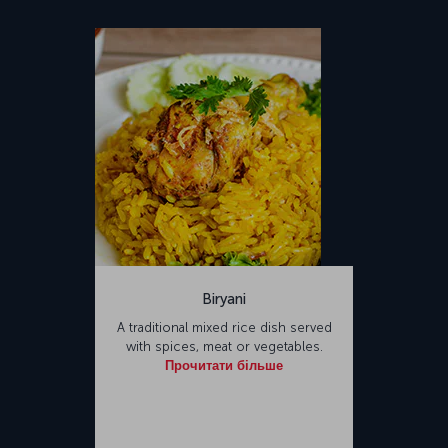
Biryani
A traditional mixed rice dish served
with spices, meat or vegetables.
Прочитати більше