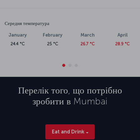
Середня температура
January
February
March
April
24.4 °C
25 °C
26.7 °C
28.9 °C
Перелік того, що потрібно
зробити в
Mumbai
Eat and Drink