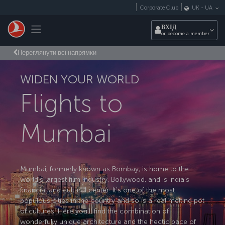
Перейти до основного вмісту
Corporate Club
UK
-
UA
Toggle navigation
ВХІД
or become a member
Переглянути всі напрямки
WIDEN YOUR WORLD
Flights to
Mumbai
Mumbai, formerly known as Bombay, is home to the
world's largest film industry, Bollywood, and is India's
financial and cultural center. It's one of the most
populous cities in the country and so is a real melting pot
of cultures. Here you'll find the combination of
wonderfully unique architecture and the hectic pace of