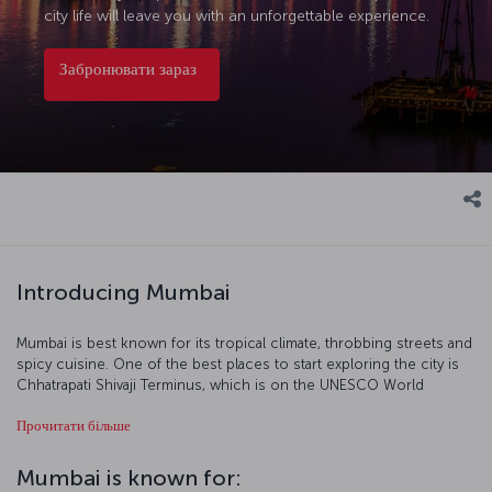
city life will leave you with an unforgettable experience.
Забронювати зараз
Introducing Mumbai
Mumbai is best known for its tropical climate, throbbing streets and
spicy cuisine. One of the best places to start exploring the city is
Chhatrapati Shivaji Terminus, which is on the UNESCO World
Heritage List. The Gateway of India and National Gallery of Modern
Прочитати більше
Art will give you a sense of the city’s history and art, and you’ll see
all the colors and sounds of Mumbai on Marine Drive, where you
can sample some of India's signature spicy dishes. And if you want
Mumbai is known for:
to venture out of the city, be sure to visit the Elephanta Caves