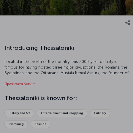
Introducing Thessaloniki
Located in the north of the country, this 3000-year-old city is
famous for having hosted three major civilizations: the Romans, the
Byzantines, and the Ottomans. Mustafa Kemal Atatürk, the founder of
the Turkish Republic, was born and raised in Thessaloniki,
Прочитати більше
rendering this city particularly important to Turkish people. Built by
the shores of the Thermaikos Gulf, Thessaloniki comprised of two
sections. Most of the important places and the famous sanctuaries
Thessaloniki is known for:
are located in the old town. Our flight to Thessaloniki is ready for
boarding!
History and Art
Entertainment and Shopping
Culinary
Swimming
Seaside