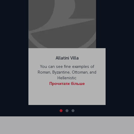
Allatini Villa
You can see fine examples of
Roman, Byzantine, Ottoman, and
Hellenistic
Прочитати більше