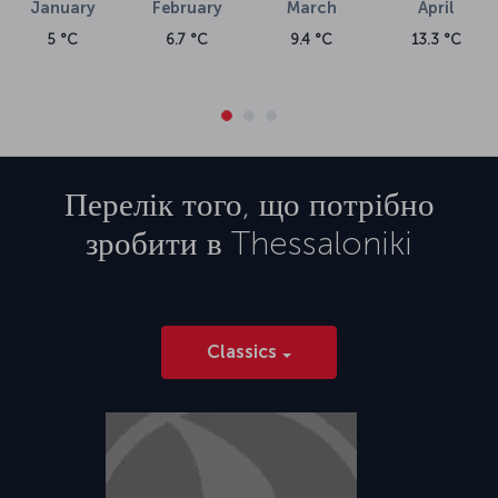
January
February
March
April
5 °C
6.7 °C
9.4 °C
13.3 °C
Перелік того, що потрібно
зробити в
Thessaloniki
Classics