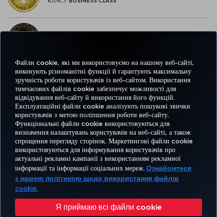
КЛАСУ BUSINESS CLASS
НАЙКРАЩІ РОЗВАГИ У ЄВРОПІ
Файли cookie, які ми використовуємо на нашому веб-сайті,
виконують різноманітні функції й гарантують максимальну
зручність роботи користувачів із веб-сайтом. Використання
НАЙКРАЩИЙ WI-FI У ЄВРОПІ
тимчасових файлів cookie забезпечує можливості для
відвідування веб-сайту й використання його функцій.
Експлуатаційні файли cookie аналізують пошукові звички
користувачів з метою поліпшення роботи веб-сайту.
Функціональні файли cookie використовуються для
Facebook
Twitter
Instagram
YouTube
LinkedIn
Tiktok
Блог
Pinterest
What
визначення налаштувань користувачів на веб-сайті, а також
спрощення перегляду сторінок. Маркетингові файли cookie
використовуються для інформування користувачів про
БРОНЮВАННЯ
ПРОПОЗИЦІЇ
актуальні рекламні кампанії з використанням рекламної
ТА КЕРУВАННЯ
ВРАЖЕННЯ
ТА
ДОВІДКА
MILES&SMILES
інформації та інформації соціальних мереж.
Ознайомтеся
БРОНЮВАННЯМ
НАПРЯМКИ
з нашею політикою щодо використання файлів
cookie.
Доступність
Політика конфіденційності та використання файлів cookie
Офіційне повідомлення
Я приймаю всі файли cookie
Права пасажирів
Змінити налаштування файлів cookie