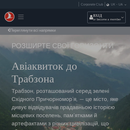
Перейти до основного вмісту
Corporate Club
UK
-
UA
Toggle navigation
ВХІД
or become a member
Переглянути всі напрямки
РОЗШИРТЕ СВОЇ ГОРИЗОНТИ
Авіаквиток до
Трабзона
Трабзон, розташований серед зелені
Східного Причорномор'я, — це місто, яке
дивує відвідувачів прадавньою історією
місцевих поселень, пам'ятками й
артефактами з різних цивілізацій, що