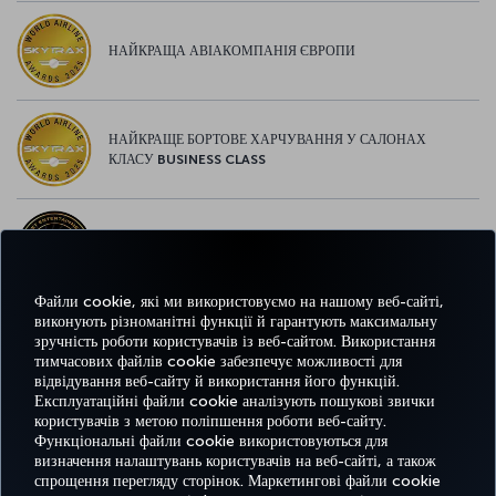
НАЙКРАЩА АВІАКОМПАНІЯ ЄВРОПИ
НАЙКРАЩЕ БОРТОВЕ ХАРЧУВАННЯ У САЛОНАХ
КЛАСУ BUSINESS CLASS
НАЙКРАЩІ РОЗВАГИ У ЄВРОПІ
Файли cookie, які ми використовуємо на нашому веб-сайті,
виконують різноманітні функції й гарантують максимальну
зручність роботи користувачів із веб-сайтом. Використання
НАЙКРАЩИЙ WI-FI У ЄВРОПІ
тимчасових файлів cookie забезпечує можливості для
відвідування веб-сайту й використання його функцій.
Експлуатаційні файли cookie аналізують пошукові звички
користувачів з метою поліпшення роботи веб-сайту.
Функціональні файли cookie використовуються для
Facebook
Twitter
Instagram
YouTube
LinkedIn
Tiktok
Блог
Pinterest
What
визначення налаштувань користувачів на веб-сайті, а також
спрощення перегляду сторінок. Маркетингові файли cookie