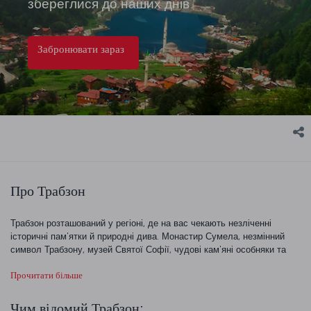
збереглися до наших днів.
Забронювати зараз
Про Трабзон
Трабзон розташований у регіоні, де на вас чекають незліченні
історичні пам'ятки й природні дива. Монастир Сумела, незмінний
символ Трабзону, музей Святої Софії, чудові кам'яні особняки та
історичні мечеті, які прикрашають багато частин міста, зберігають
Прочитати більше
сліди цивілізацій, які жили на цих землях. Смакуйте автентичну
кухню Трабзона, насолоджуючись спокоєм природи та пташиним
щебетом на просторому гірському плато, яке часто відвідують
Чим відомий Трабзон: