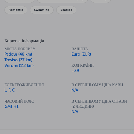
enjoying a romantic meal and the city's fantastic cuisine, to bring
the day to a perfect end.
Romantic
Swimming
Seaside
Коротка інформація
МІСТА ПОБЛИЗУ
ВАЛЮТА
Padova (48 km)
Euro (EUR)
Treviso (37 km)
КОД КРАЇНИ
Verona (112 km)
+39
ЕЛЕКТРОЖИВЛЕННЯ
В СЕРЕДНЬОМУ ЦІНА КАВИ
L, F, C
N/A
ЧАСОВИЙ ПОЯС
В СЕРЕДНЬОМУ ЦІНА СТРАВИ
(2 ЛЮДИНИ)
GMT +1
N/A