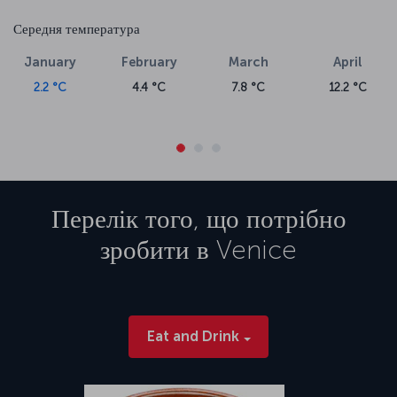
Середня температура
January
February
March
April
2.2 °C
4.4 °C
7.8 °C
12.2 °C
Перелік того, що потрібно
зробити в
Venice
Eat and Drink