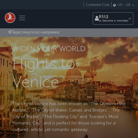
Перейти до основного вмісту
Corporate Club
UK
-
UA
Toggle navigation
ВХІД
or become a member
Переглянути всі напрямки
WIDEN YOUR WORLD
Flights to
Venice
The city of Venice has been known as "The Queen of the
Adriatic", "The City of Water, Canals and Bridges", "The
City of Masks", "The Floating City" and "Europe's Most
Romantic City", and is perfect for those looking for a
cultured, artistic yet romantic getaway.