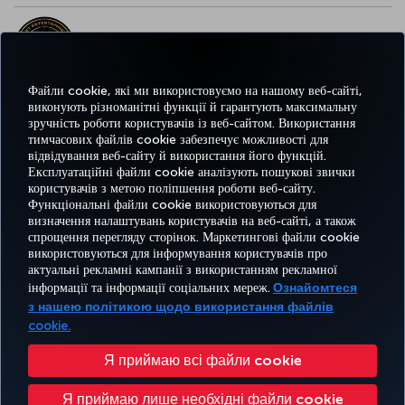
НАЙКРАЩІ РОЗВАГИ У ЄВРОПІ
Файли cookie, які ми використовуємо на нашому веб-сайті,
виконують різноманітні функції й гарантують максимальну
зручність роботи користувачів із веб-сайтом. Використання
НАЙКРАЩИЙ WI-FI У ЄВРОПІ
тимчасових файлів cookie забезпечує можливості для
відвідування веб-сайту й використання його функцій.
Експлуатаційні файли cookie аналізують пошукові звички
користувачів з метою поліпшення роботи веб-сайту.
Функціональні файли cookie використовуються для
Facebook
Twitter
Instagram
YouTube
LinkedIn
Tiktok
Блог
Pinterest
What
визначення налаштувань користувачів на веб-сайті, а також
спрощення перегляду сторінок. Маркетингові файли cookie
використовуються для інформування користувачів про
БРОНЮВАННЯ
ПРОПОЗИЦІЇ
актуальні рекламні кампанії з використанням рекламної
ТА КЕРУВАННЯ
ВРАЖЕННЯ
ТА
ДОВІДКА
MILES&SMILES
інформації та інформації соціальних мереж.
Ознайомтеся
БРОНЮВАННЯМ
НАПРЯМКИ
з нашею політикою щодо використання файлів
cookie.
Доступність
Політика конфіденційності та використання файлів cookie
Офіційне повідомлення
Я приймаю всі файли cookie
Права пасажирів
Змінити налаштування файлів cookie
Я приймаю лише необхідні файли cookie
План обслуговування клієнтів Міністерства транспорту США
Права суб'єктів даних ЄС