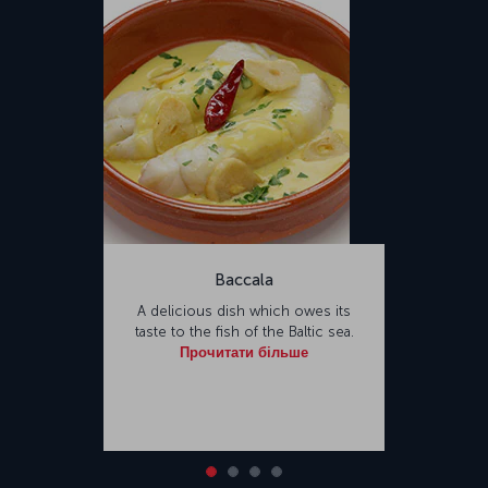
Baccala
A delicious dish which owes its
taste to the fish of the Baltic sea.
Прочитати більше