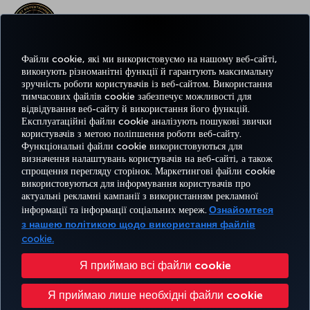
НАЙКРАЩІ РОЗВАГИ У ЄВРОПІ
Файли cookie, які ми використовуємо на нашому веб-сайті,
виконують різноманітні функції й гарантують максимальну
зручність роботи користувачів із веб-сайтом. Використання
НАЙКРАЩИЙ WI-FI У ЄВРОПІ
тимчасових файлів cookie забезпечує можливості для
відвідування веб-сайту й використання його функцій.
Експлуатаційні файли cookie аналізують пошукові звички
користувачів з метою поліпшення роботи веб-сайту.
Функціональні файли cookie використовуються для
Facebook
Twitter
Instagram
YouTube
LinkedIn
Tiktok
Блог
Pinterest
What
визначення налаштувань користувачів на веб-сайті, а також
спрощення перегляду сторінок. Маркетингові файли cookie
використовуються для інформування користувачів про
БРОНЮВАННЯ
ПРОПОЗИЦІЇ
актуальні рекламні кампанії з використанням рекламної
ТА КЕРУВАННЯ
ВРАЖЕННЯ
ТА
ДОВІДКА
MILES&SMILES
інформації та інформації соціальних мереж.
Ознайомтеся
БРОНЮВАННЯМ
НАПРЯМКИ
з нашею політикою щодо використання файлів
cookie.
Доступність
Політика конфіденційності та використання файлів cookie
Офіційне повідомлення
Я приймаю всі файли cookie
Права пасажирів
Змінити налаштування файлів cookie
Я приймаю лише необхідні файли cookie
План обслуговування клієнтів Міністерства транспорту США
Права суб'єктів даних ЄС