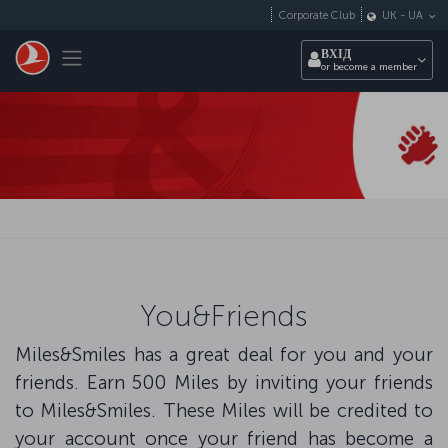
Перейти до основного вмісту
Corporate Club
UK
-
UA
Toggle navigation
ВХІД
or become a member
You&Friends
Miles&Smiles has a great deal for you and your
friends. Earn 500 Miles by inviting your friends
to Miles&Smiles. These Miles will be credited to
your account once your friend has become a