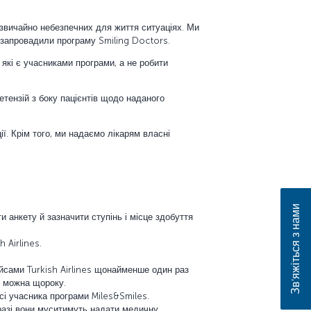
адзвичайно небезпечних для життя ситуаціях. Ми
 запровадили програму Smiling Doctors.
 які є учасниками програми, а не робити
ретензій з боку пацієнтів щодо наданого
. Крім того, ми надаємо лікарям власні
Зв’яжіться з нами
и анкету й зазначити ступінь і місце здобуття
 Airlines.
йсами Turkish Airlines щонайменше один раз
ї можна щороку.
исі учасника програми Miles&Smiles.
 разі вони муситимуть надати медичну