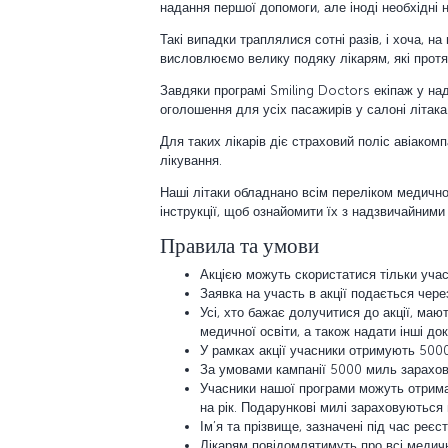
надання першої допомоги, але іноді необхідні н
Такі випадки траплялися сотні разів, і хоча, 
висловлюємо велику подяку лікарям, які протя
Завдяки програмі Smiling Doctors екіпаж у над
оголошення для усіх пасажирів у салоні літак
Для таких лікарів діє страховий поліс авіакомп
лікування.
Наші літаки обладнано всім переліком медично
інструкції, щоб ознайомити їх з надзвичайними 
Правила та умови
Акцією можуть скористатися тільки учас
Заявка на участь в акції подається чере
Усі, хто бажає долучитися до акції, маю
медичної освіти, а також надати інші до
У рамках акції учасники отримують 5000 
За умовами кампанії 5000 миль зарахов
Учасники нашої програми можуть отрима
на рік. Подарункові милі зараховуються
Ім’я та прізвище, зазначені під час реєс
Лікарям повідомлятимуть про всі медичн