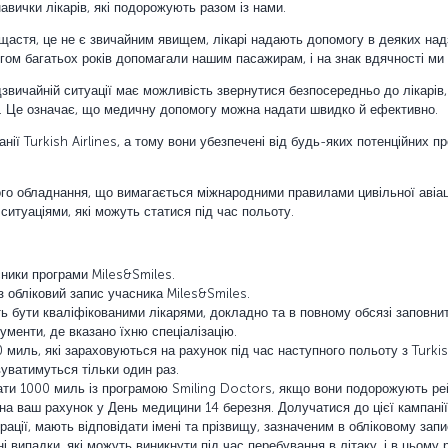
авички лікарів, які подорожують разом із нами.
на щастя, це не є звичайним явищем, лікарі надають допомогу в деяких н
гом багатьох років допомагали нашим пасажирам, і на знак вдячності ми
звичайній ситуації має можливість звернутися безпосередньо до лікарів,
а. Це означає, що медичну допомогу можна надати швидко й ефективно.
анії Turkish Airlines, а тому вони убезпечені від будь-яких потенційних п
го обладнання, що вимагається міжнародними правилами цивільної авіації
ситуаціями, які можуть статися під час польоту.
ники програми Miles&Smiles.
з обліковий запис учасника Miles&Smiles.
ть бути кваліфікованими лікарями, докладно та в повному обсязі заповнит
кументи, де вказано їхню спеціалізацію.
миль, які зараховуються на рахунок під час наступного польоту з Turkish
уватимуться тільки один раз.
ти 1000 миль із програмою Smiling Doctors, якщо вони подорожують ре
 на ваш рахунок у День медицини 14 березня. Долучатися до цієї кампані
трації, мають відповідати імені та прізвищу, зазначеним в обліковому зап
і випадки, які можуть виникнути під час перебування в літаку, і в цьому