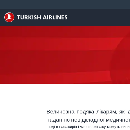
Перейти до основного вмісту
Величезна подяка лікарям, які
наданню невідкладної медичної 
Іноді в пасажирів і членів екіпажу можуть вин