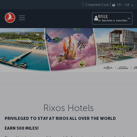
Перейти до основного вмісту
Corporate Club
UK
-
UA
Toggle navigation
ВХІД
or become a member
Rixos Hotels
PRIVILEGED TO STAY AT RIXOS ALL OVER THE WORLD
EARN 500 MILES!