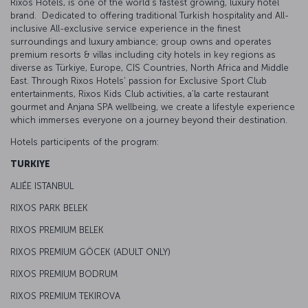
Rixos Hotels, is one of the world’s fastest growing, luxury hotel
brand. Dedicated to offering traditional Turkish hospitality and All-
inclusive All-exclusive service experience in the finest
surroundings and luxury ambiance; group owns and operates
premium resorts & villas including city hotels in key regions as
diverse as Türkiye, Europe, CIS Countries, North Africa and Middle
East. Through Rixos Hotels’ passion for Exclusive Sport Club
entertainments, Rixos Kids Club activities, a’la carte restaurant
gourmet and Anjana SPA wellbeing, we create a lifestyle experience
which immerses everyone on a journey beyond their destination.
Hotels participents of the program:
TURKIYE
ALIÉE ISTANBUL
RIXOS PARK BELEK
RIXOS PREMIUM BELEK
RIXOS PREMIUM GÖCEK (ADULT ONLY)
RIXOS PREMIUM BODRUM
RIXOS PREMIUM TEKIROVA