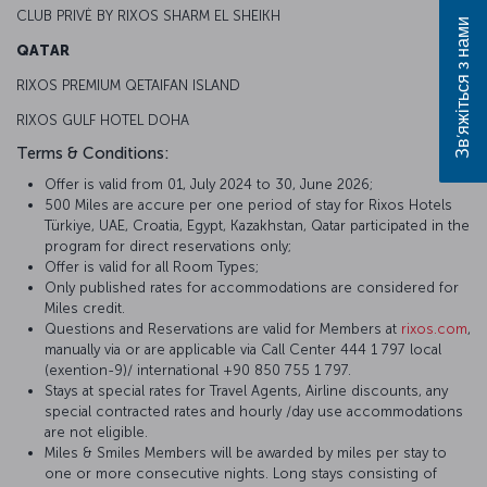
CLUB PRIVĖ BY RIXOS SHARM EL SHEIKH
Зв’яжіться з нами
QATAR
RIXOS PREMIUM QETAIFAN ISLAND
RIXOS GULF HOTEL DOHA
Terms & Conditions:
Offer is valid from 01, July 2024 to 30, June 2026;
500 Miles are accure per one period of stay for Rixos Hotels
Türkiye, UAE, Croatia, Egypt, Kazakhstan, Qatar participated in the
program for direct reservations only;
Offer is valid for all Room Types;
Only published rates for accommodations are considered for
Miles credit.
Questions and Reservations are valid for Members at
rixos.com
,
manually via or are applicable via Call Center 444 1 797 local
(exention-9)/ international +90 850 755 1 797.
Stays at special rates for Travel Agents, Airline discounts, any
special contracted rates and hourly /day use accommodations
are not eligible.
Miles & Smiles Members will be awarded by miles per stay to
one or more consecutive nights. Long stays consisting of