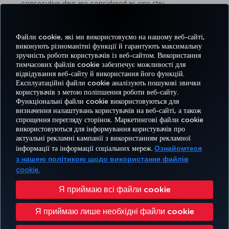
consecutive days are considered as one stay.
In case more than one Miles & Smiles Member share a Hotel
room, only one member will earn miles for the particular stay.
Rixos Hotel has the right to change terms & conditions by
Файли cookie, які ми використовуємо на нашому веб-сайті,
agreeing and informing Partner Airline.
виконують різноманітні функції й гарантують максимальну
Miles & Smiles Member have to provide a Membership card at
зручність роботи користувачів із веб-сайтом. Використання
the check-in at the reception desk.
тимчасових файлів cookie забезпечує можливості для
відвідування веб-сайту й використання його функцій.
Експлуатаційні файли cookie аналізують пошукові звички
користувачів з метою поліпшення роботи веб-сайту.
Функціональні файли cookie використовуються для
Facebook
Twitter
Instagram
YouTube
LinkedIn
Tiktok
Блог
Pinterest
What
визначення налаштувань користувачів на веб-сайті, а також
спрощення перегляду сторінок. Маркетингові файли cookie
використовуються для інформування користувачів про
БРОНЮВАННЯ
ПРОПОЗИЦІЇ
актуальні рекламні кампанії з використанням рекламної
ТА КЕРУВАННЯ
ВРАЖЕННЯ
ТА
ДОВІДКА
MILES&SMILES
інформації та інформації соціальних мереж.
Ознайомтеся
БРОНЮВАННЯМ
НАПРЯМКИ
з нашею політикою щодо використання файлів
cookie.
Доступність
Політика конфіденційності та використання файлів cookie
Офіційне повідомлення
Я приймаю всі файли cookie
Права пасажирів
Змінити налаштування файлів cookie
Я приймаю лише необхідні файли cookie
План обслуговування клієнтів Міністерства транспорту США
Права суб'єктів даних ЄС