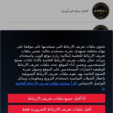
أفضل ترفيه في أوروبا
أفضل خدمة واي-فاي في أوروبا
تحتوي ملفات تعريف الارتباط التي نستخدمها على موقعنا على
مهام مختلفة تستهدف تجربة مستخدم مثالية. تضمن ملفات
تعريف الارتباط للجلسة إمكانية زيارة موقع الويب واستخدام
Facebook
Twitter
Instagram
YouTube
LinkedIn
تيك توك
Blog
Pinterest
واتساب
ميزاته. تحلل ملفات تعريف الارتباط الخاصة بالأداء عادات تصفح
المستخدمين وتحسن أداء الموقع. تحدد ملفات تعريف الارتباط
الوظيفية اختيارات المستخدمين على الموقع وتسهل تجربة
التصفح الخاصة بهم. تقوم ملفات تعريف الارتباط التسويقية
الحجز
العروض
CORPORATE
kish
خبرة
مساعدة
MILES&SMILES
بإخطار الحملات المناسبة باستخدام الترويج ومعلومات وسائل
والإدارة
والوجهات
CLUB
lines
التواصل الاجتماعي.
اقرأ سياسة ملفات تعريف الارتباط الخاصة
بنا.
سياسة الخصوصية وملفات تعريف الارتباط
إشعار قانوني
حقوق المسافر
أنا أقبل جميع ملفات تعريف الارتباط
تغيير إعدادات ملفات تعريف الارتباط
خطة خدمة عملاء وزارة النقل الأمريكية
أقبل ملفات تعريف الارتباط الضرورية فقط
حقوق أصحاب البيانات في الإتحاد الأوروبي