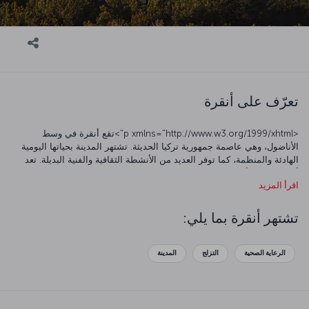
تعرّف على أنقرة
<p xmlns="http://www.w3.org/1999/xhtml">تقع أنقرة في وسط
الأناضول، وهي عاصمة جمهورية تركيا الحديثة. تشتهر المدينة بحياتها اليومية
الهادئة والمنظمة، كما توفر العديد من الأنشطة الثقافية والفنية البديلة. تعد
أنقرة موطنا لأول مجلس وطني كبير لتركيا، وقصر تشانكايا، وعدد من المراكز
اقرأ المزيد
الإدارية المعاصرة. علاوة على ذلك، تعد أنقرة واحدة من أبرز مراكز الفنون
والثقافة في البلاد، وتتميز بتدفق مستمر من العروض المسرحية والأوبرا
والباليه والمعارض في المتاحف والمعارض الفنية. من المعالم البارزة في أنقرة
تشتهر أنقرة بما يلي:
هي ضريح الأناضول (آنيت كابير)، ضريح مصطفى كمال أتاتورك، في حين أن
وجهات مثل شارع تونالي حلمي، وحديقة كوجولو، وسيرموديرن تستحق أيضا
تضمينها في خط سير رحلة أنقرة. إن شراء تذكرة طيران إلى أنقرة يدعوك
الرعاية الصحية
التزلج
المدينة
لاستكشاف المعالم الأثرية الأصيلة مثل متحف الحضارات الأناضولية وهامامونو
وقلعة أنقرة، وزيارة أماكن مثل نقطة المراقبة أتاكول، رمز أنقرة الذي يوفر
إطلالة بانورامية رائعة على المدينة. أثناء وجودك في أنقرة، قم بتجربة دونر
كباب أنقرة اللذيذ وتافا أنقرة، بالإضافة إلى سيميد أنقرة اللذيذ، المتوفر في