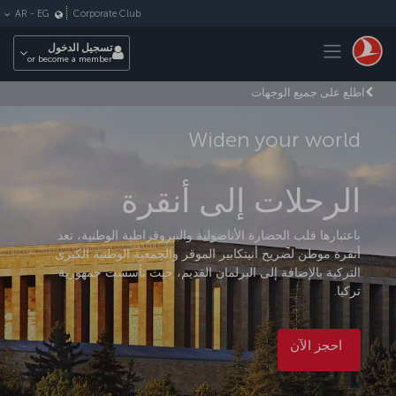
لتخطي إلى المحتوى الرئيسي
Corporate Club
AR
-
EG
Toggle navigation
تسجيل الدخول
or become a member
اطلع على جميع الوجهات
Widen your world
الرحلات إلى أنقرة
باعتبارها قلب الحضارة الأناضولية والبيروقراطية الوطنية، تعد
أنقرة موطن لضريح أنيتكابير الموقر والجمعية الوطنية الكبرى
التركية بالإضافة إلى البرلمان القديم، حيث تأسست جمهورية
تركيا.
احجز الآن