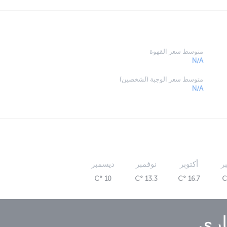
متوسط سعر القهوة
N/A
متوسط سعر الوجبة (لشخصين)
N/A
ر
أكتوبر
نوفمبر
ديسمبر
10 °C
13.3 °C
16.7 °C
اري