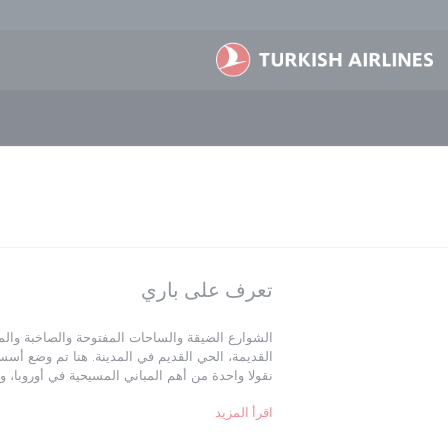
لتخطي إلى المحتوى الرئيسي
تعرف على باري
الشوارع الضيقة والساحات المفتوحة والصاخبة والم
القديمة، الحي القديم في المدينة. هنا تم وضع أسس ا
نقولا واحدة من أهم المباني المسيحية في أوروبا، 
حد سواء. تياترو مارغريتا هو تحفة معمارية على طر
اقرأ المزيد
يستحق المغامرة أيضا الخروج خارج باري قليلا إلى من
تجد هناك منازل ترولي التقليدية وقلعة مونتي، أحد أك