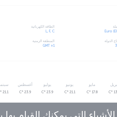
لة
الطاقة الكهربائية
L, F, C
Euro (E
ح الدولة
المنطقة الزمنية
GMT +1
بريل
مايو
يونيو
يوليو
أغسطس
سبتمب
21.1 °C
23.9 °C
23.9 °C
21.1 °C
17.8 °C
13.
الأشياء التي يمكنك القيام بها
ب