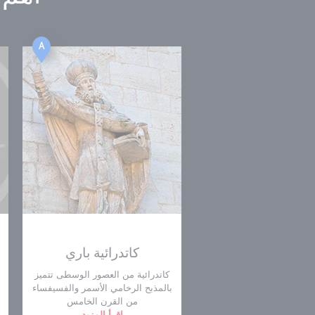
A
كاتدرائية باري
كاتدرائية من العصور الوسطى تتميز
بالمذبح الرخامي الأسمر والفسيفساء
من القرن الخامس
اقرأ المزيد