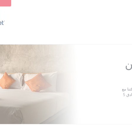
كن
يورو، والتي يمكنك إنفاقها في أي مكان من مساكن عائلية وفنادق 5