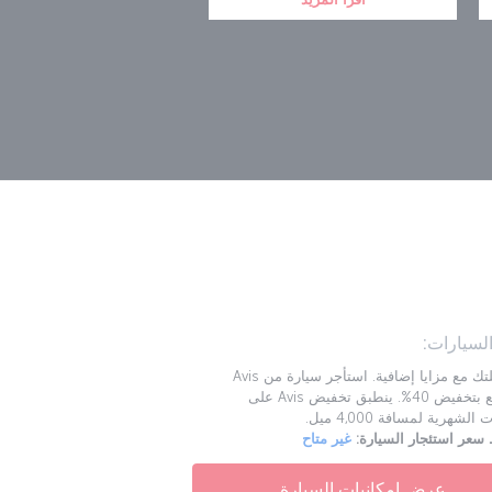
السيارات:
ابدأ رحلتك مع مزايا إضافية. استأجر سيارة من Avis
واستمتع بتخفيض 40%. ينطبق تخفيض Avis على
الشهرية لمسافة 4,000 ميل.
عر استئجار السيارة:
غير متاح
عرض إمكانيات السيارة