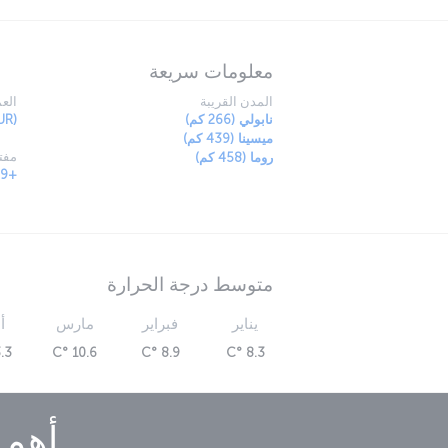
معلومات سريعة
المدن القريبة
العم
نابولي (266 كم)
UR)
ميسينا (439 كم)
مفتا
روما (458 كم)
+39
متوسط درجة الحرارة
يناير
فبراير
مارس
أ
3 °C
10.6 °C
8.9 °C
8.3 °C
أهم 