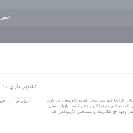
الحجز و
تشتهر باري بـ:
باني الرائعة كلها تميز سحر القرون الوسطى في باري
التاريخ والفن
الرو
لمدينة التي نعرفها اليوم. تعتبر كنيسة بازيليك سان
وهي وجهة حج للكاثوليك والمسيحيين الأرثوذكس على
از فن الآرت نوفو تطل على مناظر جميلة للبحر. ومما
طقة بوليا، وبشكل أكثر تحديدا إلى ألبيروبيلو، حيث
ثر المباني زيارة في جنوب إيطاليا.