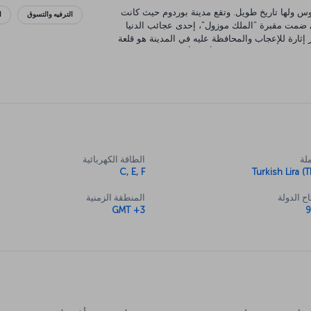
س ولها تاريخ طويل. وتقع مدينة بوردوم حيث كانت
الترفيه والتسوق
ا
تي ضمت مقبرة "الملك موزول"، إحدى عجائب الدنيا
ر إثارة للإعجاب والمحافظة عليه في المدينة هو قلعة
الآثار تحت الماء، وهو أحد الأماكن الثقافية والفنية
ودروم بخلجان منعزلة وشواطئ نقية إلى جانب فنادق
!). وبغض النظر عن الطريقة التي اخترتها لقضاء
كاتب التركي جيفات شاكير كاباجاجلي:
لة
الطاقة الكهربائية
C, E, F
Turkish Lira (T
ح الدولة
المنطقة الزمنية
GMT +3
ة الصافية، ما عليك سوى حجز رحلة طيران إلى
بودروم ومتحف بودروم للآثار تحت الماء وكنيسة
عن المناطق المحيطة مثل جوموشلوك أو ياليكافاك أو
وم الساحلية، تحقق من
Sea-Sand-Sun: شواطئ
تري تذكرة رحلة طيران بودروم