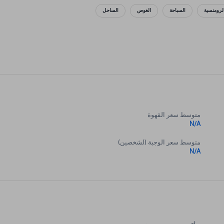
لرومنسية
السباحة
الغوص
الساحل
متوسط سعر القهوة
N/A
متوسط سعر الوجبة (لشخصين)
N/A