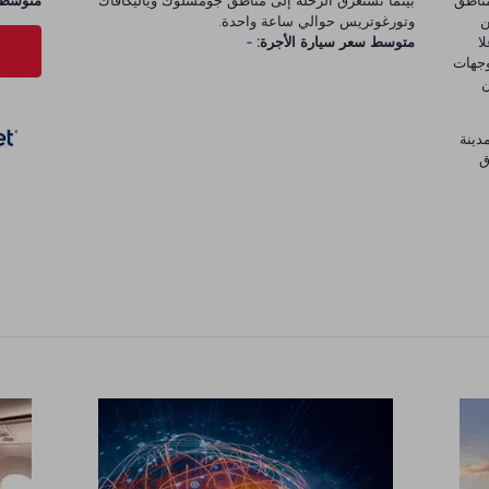
مناطق
بينما تستغرق الرحلة إلى مناطق جومشلوك وياليكافاك
متوسط س
ن
وتورغوتريس حوالي ساعة واحدة.
ا
متوسط سعر سيارة الأجرة:
-
وجهات
ن
دينة
رق