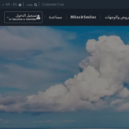
Corporate Club
بحث
EG
-
AR
تسجيل الدخول
روض والوجهات
Miles&Smiles
مساعدة
or become a member