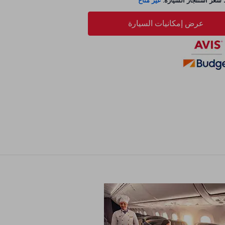
عر استئجار السيارة:
غير متاح
عرض إمكانيات السيارة