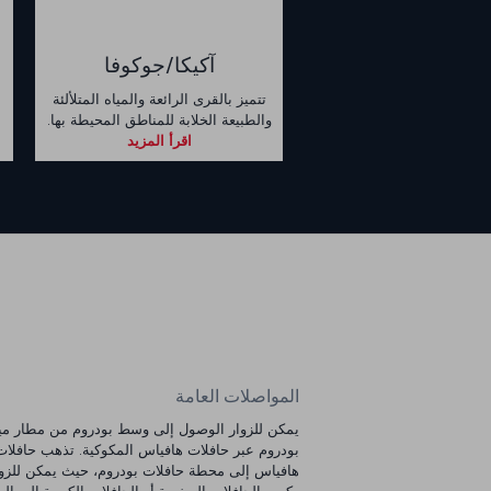
آكيكا/جوكوفا
تتميز بالقرى الرائعة والمياه المتلألئة
والطبيعة الخلابة للمناطق المحيطة بها.
اقرأ المزيد
المواصلات العامة
يمكن للزوار الوصول إلى وسط بودروم من مطار م
بودروم عبر حافلات هافياس المكوكية. تذهب حافلات
هافياس إلى محطة حافلات بودروم، حيث يمكن للزوا