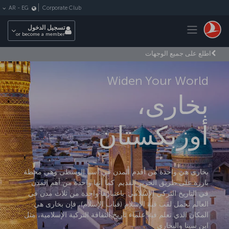
لتخطي إلى المحتوى الرئيسي
Corporate Club
AR
-
EG
Toggle navigation
تسجيل الدخول
or become a member
اطلع على جميع الوجهات
Widen Your World
بخارى،
أوزبكستان
بخارى هي واحدة من أقدم المدن في آسيا الوسطى وهي محطة
بارزة على طريق الحرير القديم. كما أنها واحدة من أهم المدن
في التاريخ التركي الإسلامي. باعتبارها واحدة من ثلاث مدن في
العالم تحمل لقب قبة الإسلام (قباب الإسلام)، فإن بخارى هي
المكان الذي تعلم فيه علماء تاريخ الثقافة التركية الإسلامية، مثل
ابن سينا والبخاري.