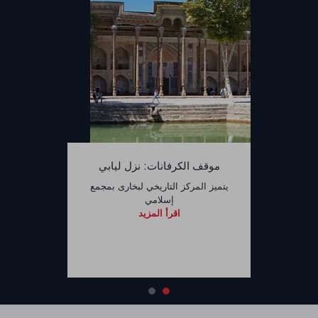
موقف الكرفانات: نزل ليابي
يتميز المركز التاريخي لبخارى بمجمع
إسلامي
اقرأ المزيد