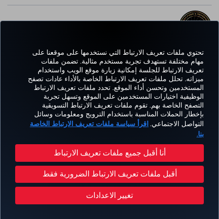
أفضل خدمة واي-فاي في أوروبا
تحتوي ملفات تعريف الارتباط التي نستخدمها على موقعنا على
مهام مختلفة تستهدف تجربة مستخدم مثالية. تضمن ملفات
تعريف الارتباط للجلسة إمكانية زيارة موقع الويب واستخدام
Facebook
Twitter
Instagram
YouTube
LinkedIn
تيك توك
Blog
Pinterest
واتساب
ميزاته. تحلل ملفات تعريف الارتباط الخاصة بالأداء عادات تصفح
المستخدمين وتحسن أداء الموقع. تحدد ملفات تعريف الارتباط
الوظيفية اختيارات المستخدمين على الموقع وتسهل تجربة
التصفح الخاصة بهم. تقوم ملفات تعريف الارتباط التسويقية
الحجز
العروض
CORPORATE
kish
خبرة
مساعدة
MILES&SMILES
بإخطار الحملات المناسبة باستخدام الترويج ومعلومات وسائل
والإدارة
والوجهات
CLUB
lines
التواصل الاجتماعي.
اقرأ سياسة ملفات تعريف الارتباط الخاصة
بنا.
سياسة الخصوصية وملفات تعريف الارتباط
إشعار قانوني
حقوق المسافر
أنا أقبل جميع ملفات تعريف الارتباط
تغيير إعدادات ملفات تعريف الارتباط
خطة خدمة عملاء وزارة النقل الأمريكية
أقبل ملفات تعريف الارتباط الضرورية فقط
حقوق أصحاب البيانات في الإتحاد الأوروبي
حقوق النشر محفوظة للخطوط الجوية التركية © 1996 - 2026
تغيير الاعدادات