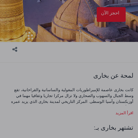
احجز الآن
لمحة عن بخارى
كانت بخارى عاصمة للإمبراطوريات المغولية والساسانية والقراخانية، تقع
وسط الجبال والسهوب والصحاري ولا تزال مركزا تجاريا وثقافيا مهما في
أوزبكستان وآسيا الوسطى. المركز التاريخي لمدينة بخارى الذي يزيد عمره
عن ألفي عام تم إدراجه في قائمة اليونسكو للتراث العالمي.
اقرأ المزيد
تشتهر بخارى بـ: