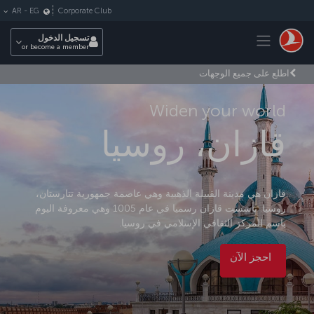
لتخطي إلى المحتوى الرئيسي
Corporate Club
AR
-
EG
Toggle navigation
تسجيل الدخول
or become a member
اطلع على جميع الوجهات
Widen your world
قازان، روسيا
قازان هي مدينة القبيلة الذهبية وهي عاصمة جمهورية تتارستان،
روسيا. تأسست قازان رسميا في عام 1005 وهي معروفة اليوم
باسم المركز الثقافي الإسلامي في روسيا.
احجز الآن