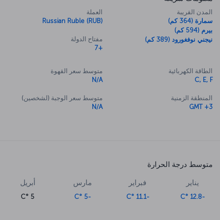
المدن القريبة
العملة
سمارة (364 كم)
Russian Ruble (RUB)
بيرم (594 كم)
مفتاح الدولة
نيجني نوفغورود (389 كم)
+7
الطاقة الكهربائية
متوسط سعر القهوة
N/A
C, E, F
المنطقة الزمنية
متوسط سعر الوجبة (لشخصين)
N/A
GMT +3
متوسط درجة الحرارة
يناير
فبراير
مارس
أبريل
5 °C
-5 °C
-11.1 °C
-12.8 °C