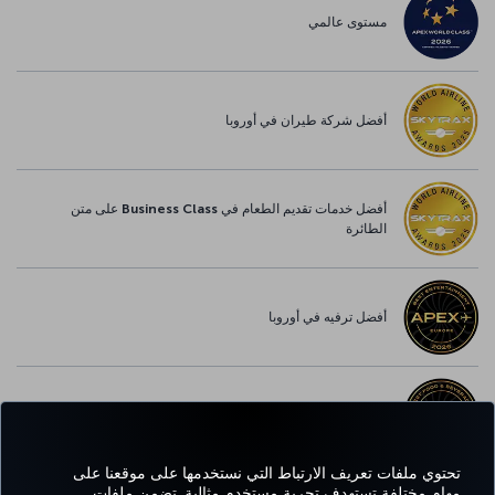
مستوى عالمي
أفضل شركة طيران في أوروبا
أفضل خدمات تقديم الطعام في Business Class على متن
الطائرة
أفضل ترفيه في أوروبا
أفضل خدمة واي-فاي في أوروبا
تحتوي ملفات تعريف الارتباط التي نستخدمها على موقعنا على
مهام مختلفة تستهدف تجربة مستخدم مثالية. تضمن ملفات