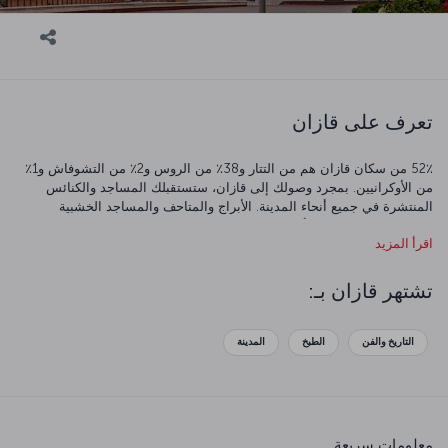
تعرف على قازان
52٪ من سكان قازان هم من التتار و38٪ من الروس و2٪ من التشوفاش و1٪
من الأوكرانيين. بمجرد وصولك إلى قازان، ستستقبلك المساجد والكنائس
المنتشرة في جميع أنحاء المدينة. الأبراج والمتاحف والمساجد الخشبية
والشوارع التاريخية هي أمثلة رائعة لعمارة التتار. لقد جعلوا هذه المدينة
اقرأ المزيد
الغامضة وجهة سياحية مشهورة.
تشتهر قازان بـ:
التاريخ والفن
الطبخ
المدينة
معلومات سريعة