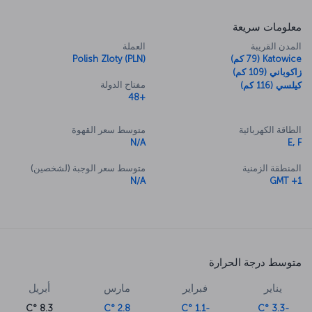
معلومات سريعة
المدن القريبة
العملة
Katowice (79 كم)
Polish Zloty (PLN)
زاكوباني (109 كم)
مفتاح الدولة
كيلسي (116 كم)
+48
الطاقة الكهربائية
متوسط سعر القهوة
N/A
E, F
المنطقة الزمنية
متوسط سعر الوجبة (لشخصين)
N/A
GMT +1
متوسط درجة الحرارة
يناير
فبراير
مارس
أبريل
8.3 °C
2.8 °C
-1.1 °C
-3.3 °C