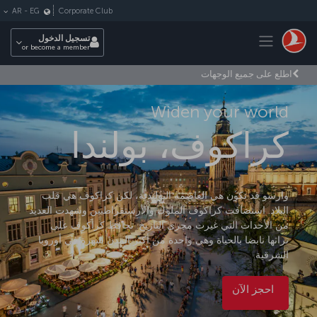
لتخطي إلى المحتوى الرئيسي
Corporate Club
AR
-
EG
Toggle navigation
تسجيل الدخول
or become a member
اطلع على جميع الوجهات
Widen your world
كراكوف، بولندا
وارسو قد تكون هي العاصمة البولندية، لكن كراكوف هي قلب
البلاد. استضافت كراكوف الملوك والأرستقراطيين وشهدت العديد
من الأحداث التي غيرت مجرى التاريخ. تحافظ كراكوف على
تراثها نابضا بالحياة وهي واحدة من أكثر المدن شهرة في أوروبا
الشرقية.
احجز الآن