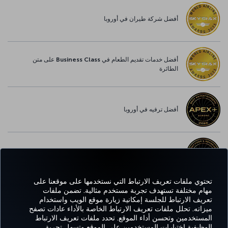
أفضل شركة طيران في أوروبا
أفضل خدمات تقديم الطعام في Business Class على متن
الطائرة
أفضل ترفيه في أوروبا
أفضل خدمة واي-فاي في أوروبا
تحتوي ملفات تعريف الارتباط التي نستخدمها على موقعنا على
مهام مختلفة تستهدف تجربة مستخدم مثالية. تضمن ملفات
تعريف الارتباط للجلسة إمكانية زيارة موقع الويب واستخدام
Facebook
Twitter
Instagram
YouTube
LinkedIn
تيك توك
Blog
Pinterest
واتساب
ميزاته. تحلل ملفات تعريف الارتباط الخاصة بالأداء عادات تصفح
المستخدمين وتحسن أداء الموقع. تحدد ملفات تعريف الارتباط
الوظيفية اختيارات المستخدمين على الموقع وتسهل تجربة