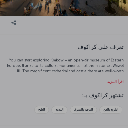
تعرف على كراكوف
You can start exploring Krakow – an open-air museum of Eastern
Europe, thanks to its cultural monuments – at the historical Wawel
Hill. The magnificent cathedral and castle there are well-worth
seeing, as they are the symbols of the city. The factory where
اقرأ المزيد
German businessman Oskar Schindler saved Jews from the Nazis is
now one of the most interesting museums in the area. The
Czartoryski Museum should also be on your list, as it holds works
تشتهر كراكوف بـ:
of inestimable value, like a painting by Leonardo da Vinci. Also worth
seeing is the Church of the Virgin Mary, built in the Art Nouveau
style. And just an hour outside of the city lies a remnant from the
التاريخ والفن
الترفيه والتسوق
المدينة
الطبخ
Holocaust, the Auschwitz-Birkinau concentration camp, which is
now a museum.