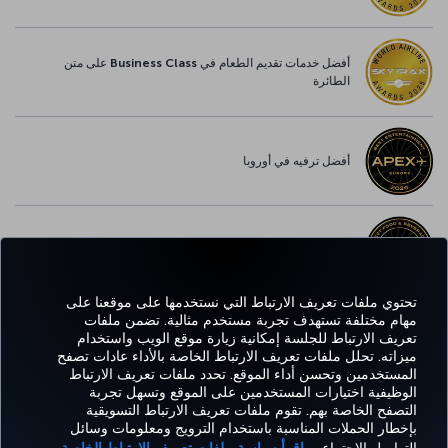
أفضل خدمات تقديم الطعام في Business Class على متن
الطائرة
أفضل ترفيه في أوروبا
أفضل خدمة واي-فاي في أوروبا
تحتوي ملفات تعريف الارتباط التي نستخدمها على موقعنا على
مهام مختلفة تستهدف تجربة مستخدم مثالية. تضمن ملفات
تعريف الارتباط للجلسة إمكانية زيارة موقع الويب واستخدام
Facebook
Twitter
Instagram
YouTube
LinkedIn
تيك توك
Blog
Pinterest
واتساب
ميزاته. تحلل ملفات تعريف الارتباط الخاصة بالأداء عادات تصفح
المستخدمين وتحسن أداء الموقع. تحدد ملفات تعريف الارتباط
الوظيفية اختيارات المستخدمين على الموقع وتسهل تجربة
التصفح الخاصة بهم. تقوم ملفات تعريف الارتباط التسويقية
الحجز
العروض
CORPORATE
kish
خبرة
مساعدة
MILES&SMILES
بإخطار الحملات المناسبة باستخدام الترويج ومعلومات وسائل
والإدارة
والوجهات
CLUB
lines