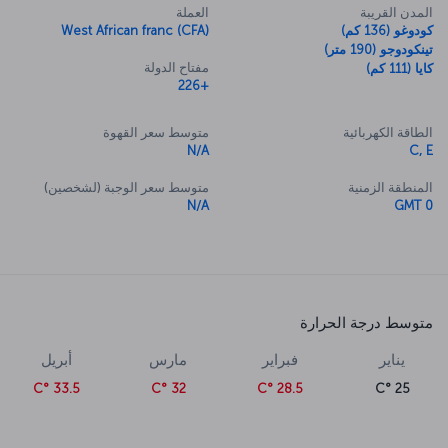
المدن القريبة
العملة
كودوغو (136 كم)
West African franc (CFA)
تينكودوجو (190 متر)
مفتاح الدولة
كايا (111 كم)
+226
الطاقة الكهربائية
متوسط سعر القهوة
N/A
C, E
المنطقة الزمنية
متوسط سعر الوجبة (لشخصين)
N/A
GMT 0
متوسط درجة الحرارة
يناير
فبراير
مارس
أبريل
33.5 °C
32 °C
28.5 °C
25 °C