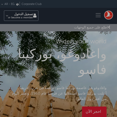
لتخطي إلى المحتوى الرئيسي
Corporate Club
AR
-
EG
Toggle navigation
تسجيل الدخول
or become a member
اطلع على جميع الوجهات
Widen your world
واغادوغو، بوركينا
فاسو
واغادوغو هي عاصمة بوركينا فاسو الواقعة في غرب إفريقيا.
أعلنت بوركينا فاسو استقلالها عن فرنسا عام 1960، وتعتبر اليوم
من أفقر دول العالم.
احجز الآن