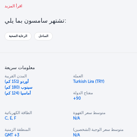
تتميز سامسون بمناظر طبيعية جميلة كالأنهار والجداول والروافد والهضاب
اقرأ المزيد
والغابات والبحر، وهي مركز زراعي بين نهري هاليس وأيريس. كما تشتهر هذه
الوجهة السياحية بمعالمها التاريخية والثقافية.
تشتهر سامسون بما يلي:
الساحل
الرعاية الصحية
معلومات سريعة
العملة
المدن القريبة
Turkish Lira (TRY)
أوردو (151 كم)
سينوب (180 كم)
مفتاح الدولة
أماسيا (124 كم)
+90
متوسط سعر القهوة
الطاقة الكهربائية
C, E, F
N/A
متوسط سعر الوجبة (لشخصين)
المنطقة الزمنية
GMT +3
N/A