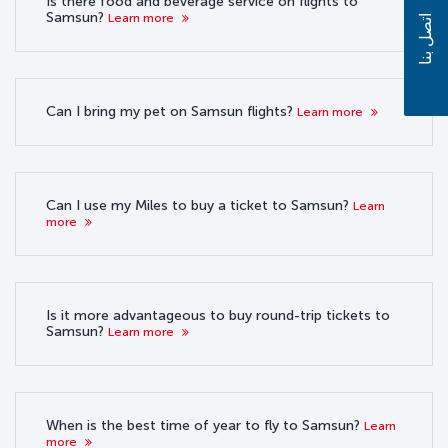
Is there food and beverage service on flights to
Samsun?
Learn more
اتصل بنا
Can I bring my pet on Samsun flights?
Learn more
Can I use my Miles to buy a ticket to Samsun?
Learn
more
Is it more advantageous to buy round-trip tickets to
Samsun?
Learn more
When is the best time of year to fly to Samsun?
Learn
more