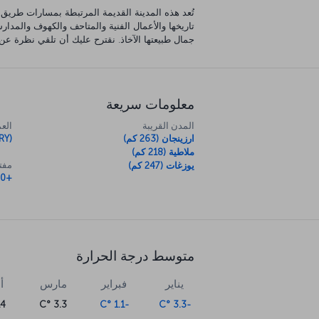
تُعد هذه المدينة القديمة المرتبطة بمسارات طريق
تاريخها والأعمال الفنية والمتاحف والكهوف والمدا
جمال طبيعتها الآخاذ. نقترح عليك أن تلقي نظرة ع
معلومات سريعة
المدن القريبة
العم
ارزينجان (263 كم)
RY)
ملاطية (218 كم)
مفتا
يوزغات (247 كم)
+90
متوسط درجة الحرارة
يناير
فبراير
مارس
أ
 °C
3.3 °C
-1.1 °C
-3.3 °C