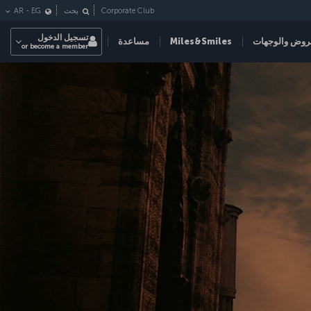
Corporate Club
بحث
EG
-
AR
تسجيل الدخول
روض والوجهات
Miles&Smiles
مساعدة
or become a member