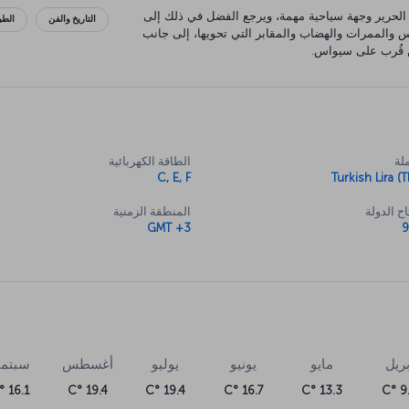
 الحرير وجهة سياحية مهمة، ويرجع الفضل في ذلك إلى
التاريخ والفن
الطبي
رس والممرات والهضاب والمقابر التي تحويها، إلى جانب
ن قُرب على سيواس.
لة
الطاقة الكهربائية
C, E, F
Turkish Lira (T
ح الدولة
المنطقة الزمنية
GMT +3
بريل
مايو
يونيو
يوليو
أغسطس
سبتمب
16.1 °C
19.4 °C
19.4 °C
16.7 °C
13.3 °C
9.4