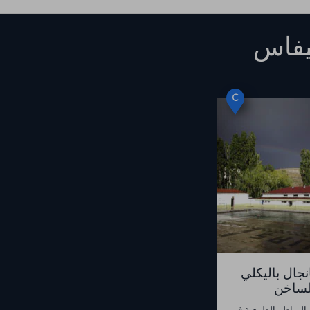
فاس
C
نجال باليكلي
لساخن
المناظر الطبيعية في