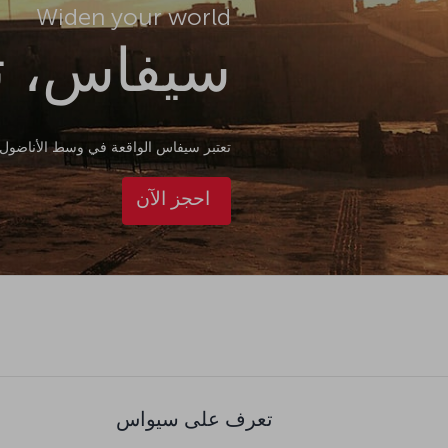
Widen your world
سيفاس، تر
تعتبر سيفاس الواقعة في وسط الأناضول 
احجز الآن
تعرف على سيواس