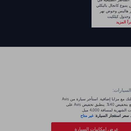
نبوع كانجال باليكلي
ر هاليس وحوض نهر
وجدول كيلكيت
رأ المزيد
السيارات:
ابدأ رحلتك مع مزايا إضافية. استأجر سيارة من Avis
واستمتع بتخفيض 40%. ينطبق تخفيض Avis على
الشهرية لمسافة 4,000 ميل.
عر استئجار السيارة:
غير متاح
عرض إمكانيات السيارة