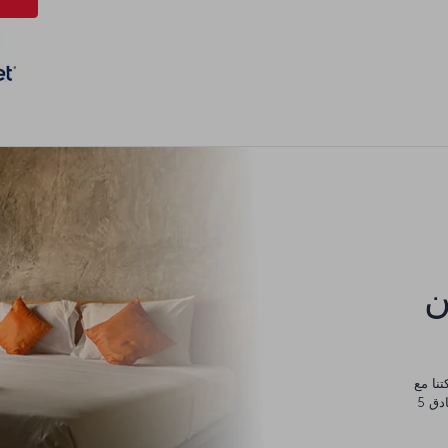
كن
يورو، والتي يمكنك إنفاقها في أي مكان من مساكن عائلية وفنادق 5