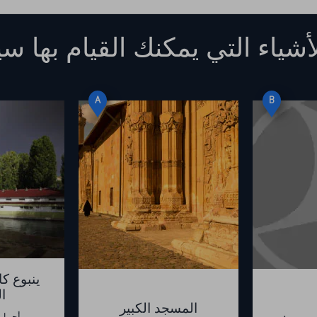
أشياء التي يمكنك القيام بها
سي
A
B
ينبوع كا
ا
المسجد الكبير
من بين أجمل 