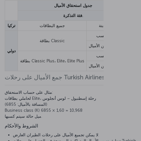
جدول استحقاق الأميال
Y, B
فئة التذكرة.
600
أميال ثابتة
جميع البطاقات
تركيا
125%
نسبة الكسب
بطاقة Classic
1,250
الحد الأدنى من الأميال
دولي
125%
نسبة الكسب
بطاقة Classic Plus، Elite، Elite Plus
1,250
الحد الأدنى من الأميال
جمع الأميال على رحلات Turkish Airlines
مثال على حساب الاستحقاق:
لحاملي بطاقات Elite، رحلة إسطنبول – لوس أنجلوس
(المسافة بالأميال: 6855)
Business class (K) 6855 × 1,60 = 10,968
ميل حالة سيتم كسبها.
الشروط والأحكام
لا يمكن تجميع الأميال على رحلات الطيران العارض.
تنطبق نسب الأميال المتراكمة الموضحة في الجدول على رحلات Turkish