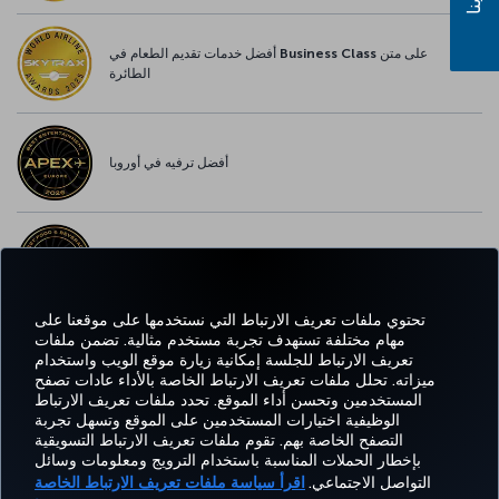
أفضل خدمات تقديم الطعام في Business Class على متن
الطائرة
أفضل ترفيه في أوروبا
أفضل خدمة واي-فاي في أوروبا
تحتوي ملفات تعريف الارتباط التي نستخدمها على موقعنا على
مهام مختلفة تستهدف تجربة مستخدم مثالية. تضمن ملفات
تعريف الارتباط للجلسة إمكانية زيارة موقع الويب واستخدام
اتساب
Pinterest
Blog
تيك توك
LinkedIn
YouTube
Instagram
Twitter
Facebook
ميزاته. تحلل ملفات تعريف الارتباط الخاصة بالأداء عادات تصفح
المستخدمين وتحسن أداء الموقع. تحدد ملفات تعريف الارتباط
الوظيفية اختيارات المستخدمين على الموقع وتسهل تجربة
التصفح الخاصة بهم. تقوم ملفات تعريف الارتباط التسويقية
Tur
CORPORATE
العروض
الحجز
MILES&SMILES
مساعدة
خبرة
بإخطار الحملات المناسبة باستخدام الترويج ومعلومات وسائل
Airl
CLUB
والوجهات
والإدارة
التواصل الاجتماعي.
اقرأ سياسة ملفات تعريف الارتباط الخاصة