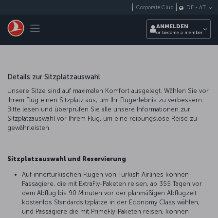
Zum Hauptmenü
Corporate Club
DE
-
AT
Toggle navigation
ANMELDEN
or become a member
Details zur Sitzplatzauswahl
Unsere Sitze sind auf maximalen Komfort ausgelegt. Wählen Sie vor
Ihrem Flug einen Sitzplatz aus, um Ihr Flugerlebnis zu verbessern.
Bitte lesen und überprüfen Sie alle unsere Informationen zur
Sitzplatzauswahl vor Ihrem Flug, um eine reibungslose Reise zu
gewährleisten.
Sitzplatzauswahl und Reservierung
Auf innertürkischen Flügen von Turkish Airlines können
Passagiere, die mit ExtraFly-Paketen reisen, ab 355 Tagen vor
dem Abflug bis 90 Minuten vor der planmäßigen Abflugzeit
kostenlos Standardsitzplätze in der Economy Class wählen,
und Passagiere die mit PrimeFly-Paketen reisen, können