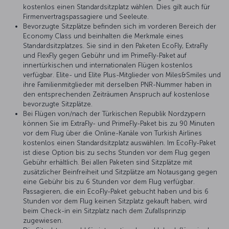
kostenlos einen Standardsitzplatz wählen. Dies gilt auch für
Firmenvertragspassagiere und Seeleute.
Bevorzugte Sitzplätze befinden sich im vorderen Bereich der
Economy Class und beinhalten die Merkmale eines
Standardsitzplatzes. Sie sind in den Paketen EcoFly, ExtraFly
und FlexFly gegen Gebühr und im PrimeFly-Paket auf
innertürkischen und internationalen Flügen kostenlos
verfügbar. Elite- und Elite Plus-Mitglieder von Miles&Smiles und
ihre Familienmitglieder mit derselben PNR-Nummer haben in
den entsprechenden Zeiträumen Anspruch auf kostenlose
bevorzugte Sitzplätze.
Bei Flügen von/nach der Türkischen Republik Nordzypern
können Sie im ExtraFly- und PrimeFly-Paket bis zu 90 Minuten
vor dem Flug über die Online-Kanäle von Turkish Airlines
kostenlos einen Standardsitzplatz auswählen. Im EcoFly-Paket
ist diese Option bis zu sechs Stunden vor dem Flug gegen
Gebühr erhältlich. Bei allen Paketen sind Sitzplätze mit
zusätzlicher Beinfreiheit und Sitzplätze am Notausgang gegen
eine Gebühr bis zu 6 Stunden vor dem Flug verfügbar.
Passagieren, die ein EcoFly-Paket gebucht haben und bis 6
Stunden vor dem Flug keinen Sitzplatz gekauft haben, wird
beim Check-in ein Sitzplatz nach dem Zufallsprinzip
zugewiesen.