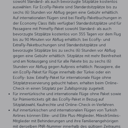
sowohl Standard- als auch bevorzugte Sitzplätze kostenlos
auswählen. Für EcoFly-Pakete sind Standardsitzplätze bis zu
sechs (6) Stunden vor Abflug gegen eine Gebühr erhältlich.
Auf internationalen Flügen sind bei FlexFly-Paketbuchungen in
der Economy Class (falls verfügbar) Standardsitzplätze und für
Passagiere mit PrimeFly-Paket sowohl Standard- als auch
bevorzugte Sitzplätze kostenlos von 355 Tagen vor dem Flug
bis zu 90 Minuten vor Abflug erhältlich; bei EcoFly- und
ExtraFly-Paketbuchungen sind Standardsitzplätze und
bevorzugte Sitzplätze bis zu sechs (6) Stunden vor Abflug
gegen eine Gebühr erhältlich. Sitzplätze mit mehr Beinfreiheit
und am Notausgang sind für alle Pakete bis zu sechs (6)
Stunden vor Abflug gegen Aufpreis erhältlich. Passagiere, die
ein EcoFly-Paket für Flüge innerhalb der Türkei oder ein
EcoFly- bzw. ExtraFly-Paket für internationale Flüge ohne
Sitzplatzreservierung gebucht haben, erhalten beim Online-
Check-in einen Sitzplatz per Zufallsprinzip zugeteilt.
Für innertürkische und internationale Flüge ohne Paket sowie
für Prämientickets gilt das EcoFly-Paket in Bezug auf
Sitzplatzwahl, Kaufrechte und Online-Check-in-Verfahren.
Auf innertürkischen und internationalen Flügen von Turkish
Airlines können Elite- und Elite Plus-Mitglieder, Miles&Smiles-
Mitglieder mit Behinderungen und ihre Familienangehörigen
mit derselben PNR-Nummer innerhalb des gültigen Zeitraums