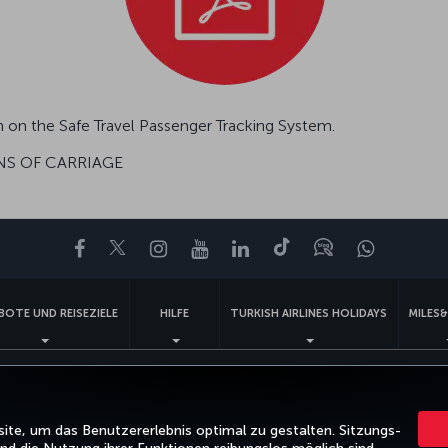
n on the Safe Travel Passenger Tracking System.
S OF CARRIAGE
Facebook
Twitter
Instagram
YouTube
LinkedIn
TikTok
Blog
Whatsa
BOTE UND REISEZIELE
HILFE
TURKISH AIRLINES HOLIDAYS
MILES&
e-Richtlinie
Rechtliche Hinweise
Fluggastrechte
Cookie-Einstellungen ändern
Re
Turkish Airlines Copyright © 1996–2025
te, um das Benutzererlebnis optimal zu gestalten. Sitzungs-