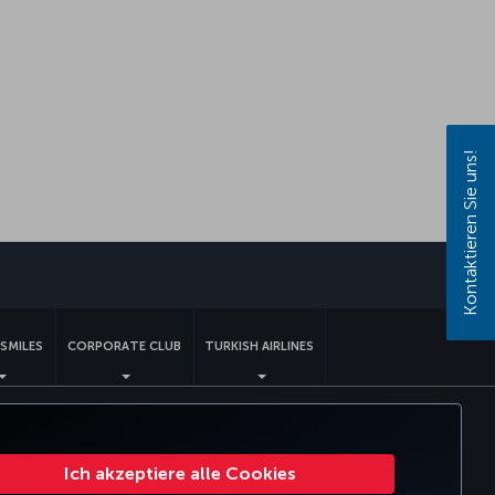
Kontaktieren Sie uns!
pp
SMILES
CORPORATE CLUB
TURKISH AIRLINES
chte betroffener Personen in der EU
43 0810-222 849
Ich akzeptiere alle Cookies