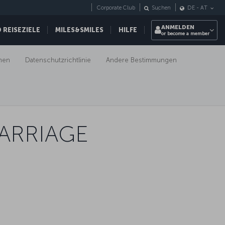
Corporate Club
Suchen
DE
-
AT
ANMELDEN
REISEZIELE
MILES&SMILES
HILFE
or become a member
men
Datenschutzrichtlinie
Andere Bestimmungen
ARRIAGE