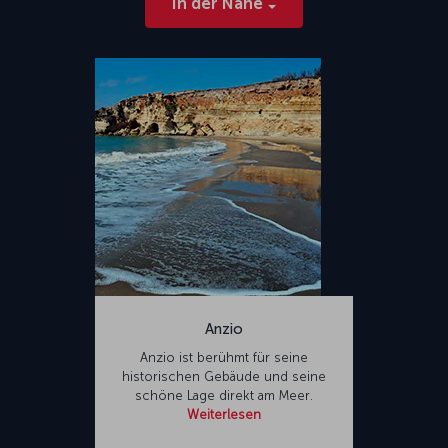
In der Nähe
Anzio
Anzio ist berühmt für seine
historischen Gebäude und seine
schöne Lage direkt am Meer.
Weiterlesen