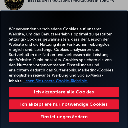
BESTES UNTERHALTUNGSPROGRAMM IN EUROPA
BESTES WLAN IN EUROPA
Wir verwenden verschiedene Cookies auf unserer
Website, um das Benutzererlebnis optimal zu gestalten.
Sitzungs-Cookies gewährleisten, dass der Besuch der
Website und die Nutzung ihrer Funktionen reibungslos
möglich sind. Leistungs-Cookies analysieren das
Surfverhalten der Nutzer und verbessern die Leistung
Facebook
Twitter
Instagram
YouTube
LinkedIn
TikTok
Blog
Whatsa
der Website. Funktionalitäts-Cookies speichern die von
den Nutzern vorgenommenen Einstellungen und
erleichtern dadurch das Surferlebnis. Marketing-Cookies
BUCHEN
ANGEBOTE
TURKISH
ermöglichen relevante Werbung und Social-Media-
UND
ERLEBNIS
UND
HILFE
AIRLINES
MILES&SMIL
VERWALTEN
REISEZIELE
HOLIDAYS
Inhalte.
Lesen Sie unsere Cookie-Richtlinie.
Ich akzeptiere alle Cookies
Barrierefreiheit
Impressum
Datenschutz- und Cookie-Richtlinie
Rechtliche Hinweise
Ich akzeptiere nur notwendige Cookies
Fluggastrechte
Cookie-Einstellungen ändern
Rechte betroffener Personen in der EU
Turkish Airlines Copyright © 1996–2026
Einstellungen ändern