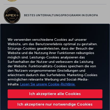
BESTES UNTERHALTUNGSPROGRAMM IN EUROPA
BESTES WLAN IN EUROPA
Wir verwenden verschiedene Cookies auf unserer
Website, um das Benutzererlebnis optimal zu gestalten.
Sitzungs-Cookies gewährleisten, dass der Besuch der
Website und die Nutzung ihrer Funktionen reibungslos
möglich sind. Leistungs-Cookies analysieren das
Surfverhalten der Nutzer und verbessern die Leistung
Facebook
Twitter
Instagram
YouTube
LinkedIn
TikTok
Blog
Pinterest
What
der Website. Funktionalitäts-Cookies speichern die von
den Nutzern vorgenommenen Einstellungen und
erleichtern dadurch das Surferlebnis. Marketing-Cookies
BUCHEN
ANGEBOTE
CORPO
ermöglichen relevante Werbung und Social-Media-
UND
ERLEBNIS
UND
HILFE
MILES&SMILES
CLU
VERWALTEN
REISEZIELE
Inhalte.
Lesen Sie unsere Cookie-Richtlinie.
Ich akzeptiere alle Cookies
Barrierefreiheit
Datenschutz- und Cookie-Richtlinie
Rechtliche Hinweise
Fluggastrechte
Ich akzeptiere nur notwendige Cookies
Cookie-Einstellungen ändern
US DOT Kundenserviceplan
Rechte betroffener Personen in der EU