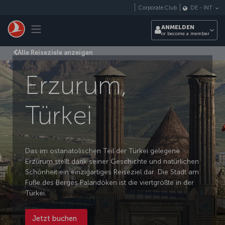
Zum Hauptmenü
Corporate Club
DE
-
INT
Toggle navigation
ANMELDEN
or become a member
Alle Reiseziele anzeigen
Erzurum,
Türkei
Das im ostanatolischen Teil der Türkei gelegene
Erzurum stellt dank seiner Geschichte und natürlichen
Schönheit ein einzigartiges Reiseziel dar. Die Stadt am
Fuße des Berges Palandöken ist die viertgrößte in der
Türkei.
Jetzt buchen