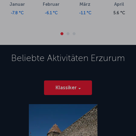
Januar
Februar
März
April
-7.8 °C
-6.1 °C
-1.1 °C
5.6 °C
Beliebte Aktivitäten
Erzurum
Klassiker