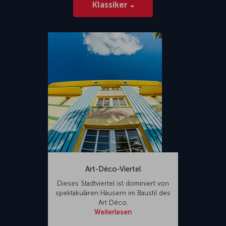
Klassiker
Art-Déco-Viertel
Dieses Stadtviertel ist dominiert von
spektakulären Häusern im Baustil des
Art Déco.
Weiterlesen