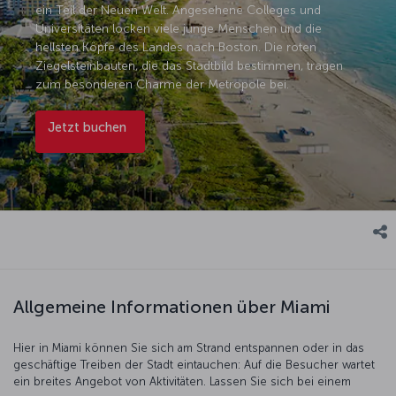
ein Teil der Neuen Welt. Angesehene Colleges und
Universitäten locken viele junge Menschen und die
hellsten Köpfe des Landes nach Boston. Die roten
Ziegelsteinbauten, die das Stadtbild bestimmen, tragen
zum besonderen Charme der Metropole bei.
Jetzt buchen
Allgemeine Informationen über Miami
Hier in Miami können Sie sich am Strand entspannen oder in das
geschäftige Treiben der Stadt eintauchen: Auf die Besucher wartet
ein breites Angebot von Aktivitäten. Lassen Sie sich bei einem