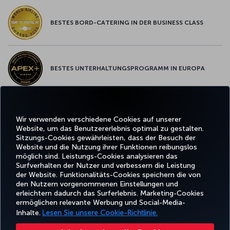
BESTES BORD-CATERING IN DER BUSINESS CLASS
BESTES UNTERHALTUNGSPROGRAMM IN EUROPA
BESTES WLAN IN EUROPA
Wir verwenden verschiedene Cookies auf unserer
Website, um das Benutzererlebnis optimal zu gestalten.
Sitzungs-Cookies gewährleisten, dass der Besuch der
Website und die Nutzung ihrer Funktionen reibungslos
möglich sind. Leistungs-Cookies analysieren das
Surfverhalten der Nutzer und verbessern die Leistung
Facebook
Twitter
Instagram
YouTube
LinkedIn
TikTok
Blog
Pinterest
What
der Website. Funktionalitäts-Cookies speichern die von
den Nutzern vorgenommenen Einstellungen und
erleichtern dadurch das Surferlebnis. Marketing-Cookies
BUCHEN
ANGEBOTE
CORPO
UND
ERLEBNIS
UND
HILFE
MILES&SMILES
ermöglichen relevante Werbung und Social-Media-
CLU
VERWALTEN
REISEZIELE
Inhalte.
Lesen Sie unsere Cookie-Richtlinie.