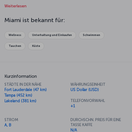
Spaziergang durch „Little Havana“ in die Karibik versetzen oder
Weiterlesen
beobachten Sie die Tiere im Everglades-Nationalpark – oder gehen
Sie im Biscayne-Nationalpark zwischen gesunkenen Schiffen auf
Tauchgang. Das Miami Seaquarium beherbergt eine überwältigende
Miami ist bekannt für:
Vielzahl von Meereslebewesen, und das Art-Déco-Viertel ist eine
der großen Attraktionen der Stadt. Da in der Stadt Menschen mit
vielfältigem ethnischem Hintergrund und Lebensstil
Wellness
Unterhaltung und Einkaufen
Schwimmen
zusammenkommen, ist auch das kulinarische Angebot von Miami
entsprechend facettenreich.
Tauchen
Küste
Kurzinformation
STÄDTE IN DER NÄHE
WÄHRUNGSEINHEIT
Fort Lauderdale (47 km)
US Dollar (USD)
Tampa (452 km)
TELEFONVORWAHL
Lakeland (381 km)
+1
STROM
DURCHSCHN. PREIS FÜR EINE
TASSE KAFFE
A, B
N/A